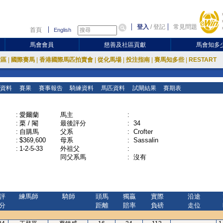
登入
/
登記
常見問題
首頁
English
馬會會員
慈善及社區貢獻
馬會知多
放區
|
國際賽馬
|
香港國際馬匹拍賣會
|
從化馬場
|
投注指南
|
賽馬知多些
|
RESTART
資料
賽果
賽事報告
騎練資料
馬匹資料
試閘結果
賽期表
:
愛爾蘭
馬主
:
:
栗 / 閹
最後評分
:
34
:
自購馬
父系
:
Crofter
:
$369,600
母系
:
Sassalin
:
1-2-5-33
外祖父
:
同父系馬
:
沒有
評
練馬師
騎師
頭馬
獨贏
實際
沿途
分
距離
賠率
負磅
走位