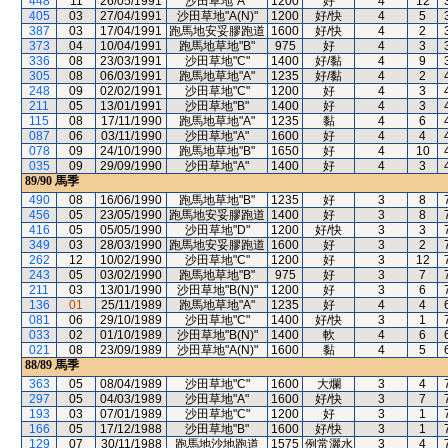
448
11
26/05/1991
沙田草地"A"
1200
好
4
12
405
03
27/04/1991
沙田草地"A(N)"
1200
好/快
4
5
387
03
17/04/1991
跑馬地安妥膠跑道
1600
好/快
4
2
373
04
10/04/1991
跑馬地草地"B"
975
好
4
3
336
08
23/03/1991
沙田草地"C"
1400
好/黏
4
9
305
08
06/03/1991
跑馬地草地"A"
1235
好/黏
4
2
248
09
02/02/1991
沙田草地"C"
1200
好
4
3
211
05
13/01/1991
沙田草地"B"
1400
好
4
3
115
08
17/11/1990
跑馬地草地"A"
1235
黏
4
6
087
06
03/11/1990
沙田草地"A"
1600
好
4
4
078
09
24/10/1990
跑馬地草地"B"
1650
好
4
10
035
09
29/09/1990
沙田草地"A"
1400
好
4
3
89/90
馬季
490
08
16/06/1990
跑馬地草地"B"
1235
好
3
8
456
05
23/05/1990
跑馬地安妥膠跑道
1400
好
3
8
416
05
05/05/1990
沙田草地"D"
1200
好/快
3
3
349
03
28/03/1990
跑馬地安妥膠跑道
1600
好
3
2
262
12
10/02/1990
沙田草地"C"
1200
好
3
12
243
05
03/02/1990
跑馬地草地"B"
975
好
3
7
211
03
13/01/1990
沙田草地"B(N)"
1200
好
3
6
136
01
25/11/1989
跑馬地草地"A"
1235
好
4
4
081
06
29/10/1989
沙田草地"C"
1400
好/快
3
1
033
02
01/10/1989
沙田草地"B(N)"
1400
軟
4
6
021
08
23/09/1989
沙田草地"A(N)"
1600
黏
4
5
88/89
馬季
363
05
08/04/1989
沙田草地"C"
1600
大爛
3
4
297
05
04/03/1989
沙田草地"A"
1600
好/快
3
7
193
03
07/01/1989
沙田草地"C"
1200
好
3
1
166
05
17/12/1988
沙田草地"B"
1600
好/快
3
1
129
07
30/11/1988
跑馬地沙地跑道
1575
例常灑水
3
4