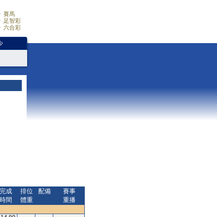
賽馬
足智彩
六合彩
少
完成
排位
配備
賽事
時間
體重
重播