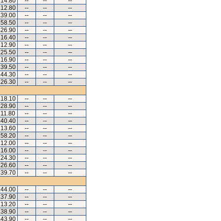
.14.80
--
--
--
.12.80
--
--
--
.39.00
--
--
--
.58.50
--
--
--
.26.90
--
--
--
.16.40
--
--
--
.12.90
--
--
--
.25.50
--
--
--
.16.90
--
--
--
.39.50
--
--
--
.44.30
--
--
--
.26.30
--
--
--
.18.10
--
--
--
.28.90
--
--
--
.11.80
--
--
--
.40.40
--
--
--
.13.60
--
--
--
.58.20
--
--
--
.12.00
--
--
--
.16.00
--
--
--
.24.30
--
--
--
.26.60
--
--
--
.39.70
--
--
--
.44.00
--
--
--
.37.90
--
--
--
.13.20
--
--
--
.38.90
--
--
--
.43.90
--
--
--