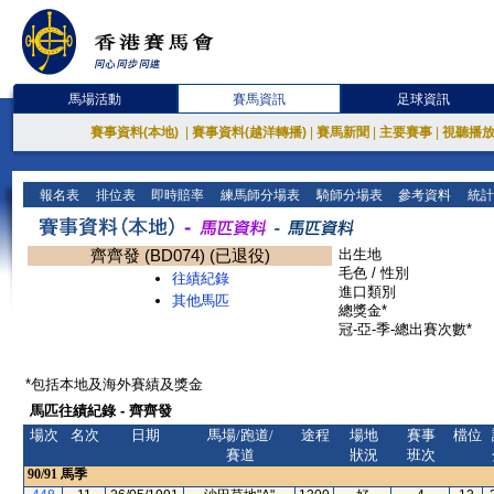
馬場活動
賽馬資訊
足球資訊
賽事資料(本地)
|
賽事資料(越洋轉播)
|
賽馬新聞
|
主要賽事
|
視聽播
報名表
排位表
即時賠率
練馬師分場表
騎師分場表
參考資料
統計
齊齊發 (BD074) (已退役)
出生地
毛色 / 性別
往績紀錄
進口類別
其他馬匹
總獎金*
冠-亞-季-總出賽次數*
*包括本地及海外賽績及獎金
馬匹往績紀錄 - 齊齊發
場次
名次
日期
馬場/跑道/
途程
場地
賽事
檔位
賽道
狀況
班次
90/91
馬季