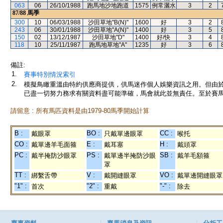
063
06
26/10/1988
跑馬地沙地跑道
1575
例常灑水
3
2
87/88
馬季
300
10
06/03/1988
沙田草地"B(N)"
1600
好
3
2
243
06
30/01/1988
沙田草地"A(N)"
1400
好
3
5
150
02
13/12/1987
沙田草地"D"
1400
好/快
3
4
118
10
25/11/1987
跑馬地草地"A"
1235
好
3
6
備註:
1.
賽事特別情況索引
2.
模擬鳥瞰重溫由特約供應商提供，供馬迷作個人娛樂資訊之用。但由
已盡一切努力務求有關資料盡可能準確，馬會就此並無責任。至於賽馬
請留意 : 所有馬匹資料是由1979-80馬季開始計算
B :
BO :
CC :
戴眼罩
只戴單邊眼罩
喉托
CO :
E :
H :
戴單邊羊毛面箍
戴耳塞
戴頭罩
PC :
PS :
SB :
戴半掩防沙眼罩
戴單邊半掩防沙眼
戴羊毛額箍
罩
TT :
V :
VO :
綁繫舌帶
戴開縫眼罩
戴單邊開縫眼罩
"1" :
"2" :
"-" :
首次
重戴
除去