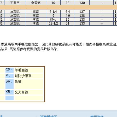
78
王登平
金雷弼
10
13
130
--
1
85
施萬賦
李森
6-1/4
6.4
137
--
1
86
施萬賦
李森
9
4.9
138
--
1
81
施萬賦
李森
頭位
39
133
--
1
81
施萬賦
李森
12-1/2
51
133
--
1
於香港馬場內手機信號頻繁，因此其他接收系統有可能受干擾而令模擬鳥瞰重溫
結果, 馬迷應參考實際的賽馬片段為準。
CP :
羊毛面箍
P :
戴防沙眼罩
SR :
鼻箍
XB :
交叉鼻箍