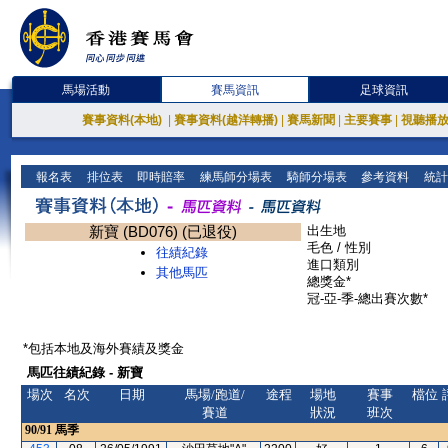
馬場活動
賽馬資訊
足球資訊
賽事資料(本地)
|
賽事資料(越洋轉播)
|
賽馬新聞
|
主要賽事
|
視聽播
報名表
排位表
即時賠率
練馬師分場表
騎師分場表
參考資料
統計
新寶 (BD076) (已退役)
出生地
毛色 / 性別
往績紀錄
進口類別
其他馬匹
總獎金*
冠-亞-季-總出賽次數*
*包括本地及海外賽績及獎金
馬匹往績紀錄 - 新寶
場次
名次
日期
馬場/跑道/
途程
場地
賽事
檔位
賽道
狀況
班次
90/91
馬季