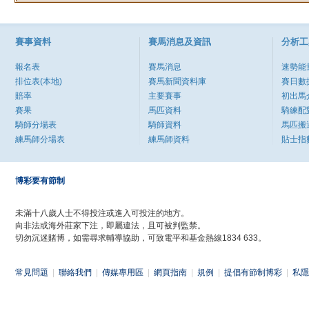
賽事資料
賽馬消息及資訊
分析工
報名表
賽馬消息
速勢能
排位表(本地)
賽馬新聞資料庫
賽日數
賠率
主要賽事
初出馬
賽果
馬匹資料
騎練配
騎師分場表
騎師資料
馬匹搬
練馬師分場表
練馬師資料
貼士指
博彩要有節制
未滿十八歲人士不得投注或進入可投注的地方。
向非法或海外莊家下注，即屬違法，且可被判監禁。
切勿沉迷賭博，如需尋求輔導協助，可致電平和基金熱線1834 633。
常見問題
|
聯絡我們
|
傳媒專用區
|
網頁指南
|
規例
|
提倡有節制博彩
|
私隱