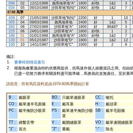
098
02
12/11/1988
跑馬地草地"A"
1800
好/快
1&2
3
034
05
09/10/1988
沙田草地"B(N)"
1900
好/快
1&2
7
87/88
馬季
439
07
21/05/1988
沙田草地"B(N)"
2200
好
1
10
305
04
09/03/1988
跑馬地草地
2400
好
1&2
5
282
06
27/02/1988
沙田草地"A"
1800
好
86&87
3
225
06
24/01/1988
沙田草地"A"
1800
好/快
1
2
186
01
01/01/1988
跑馬地草地"A"
1800
好/快
1&2
7
139
01
05/12/1987
沙田草地"D"
1800
好
1&2
12
100
10
14/11/1987
沙田草地"C"
1000
好
2
9
備註:
1.
賽事特別情況索引
2.
模擬鳥瞰重溫由特約供應商提供，供馬迷作個人娛樂資訊之用。但由
已盡一切努力務求有關資料盡可能準確，馬會就此並無責任。至於賽馬
請留意 : 所有馬匹資料是由1979-80馬季開始計算
B :
BO :
CC :
戴眼罩
只戴單邊眼罩
喉托
CO :
E :
H :
戴單邊羊毛面箍
戴耳塞
戴頭罩
PC :
PS :
SB :
戴半掩防沙眼罩
戴單邊半掩防沙眼
戴羊毛額箍
罩
TT :
V :
VO :
綁繫舌帶
戴開縫眼罩
戴單邊開縫眼罩
"1" :
"2" :
"-" :
首次
重戴
除去