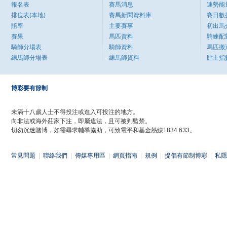
報名表
賽馬消息
速勢能
排位表(本地)
賽馬新聞資料庫
賽日數
賠率
主要賽事
初出馬
賽果
馬匹資料
騎練配
騎師分場表
騎師資料
馬匹搬
練馬師分場表
練馬師資料
貼士指
博彩要有節制
未滿十八歲人士不得投注或進入可投注的地方。
向非法或海外莊家下注，即屬違法，且可被判監禁。
切勿沉迷賭博，如需尋求輔導協助，可致電平和基金熱線1834 633。
常見問題
|
聯絡我們
|
傳媒專用區
|
網頁指南
|
規例
|
提倡有節制博彩
|
私隱