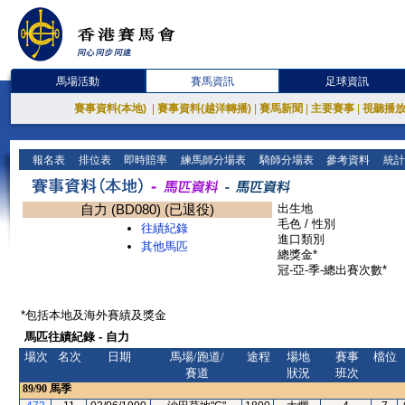
馬場活動
賽馬資訊
足球資訊
賽事資料(本地)
|
賽事資料(越洋轉播)
|
賽馬新聞
|
主要賽事
|
視聽播
報名表
排位表
即時賠率
練馬師分場表
騎師分場表
參考資料
統計
自力 (BD080) (已退役)
出生地
毛色 / 性別
往績紀錄
進口類別
其他馬匹
總獎金*
冠-亞-季-總出賽次數*
*包括本地及海外賽績及獎金
馬匹往績紀錄 - 自力
場次
名次
日期
馬場/跑道/
途程
場地
賽事
檔位
賽道
狀況
班次
89/90
馬季