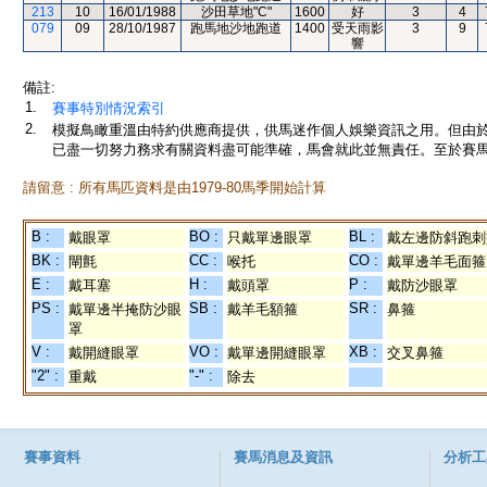
213
10
16/01/1988
沙田草地"C"
1600
好
3
4
079
09
28/10/1987
跑馬地沙地跑道
1400
受天雨影
3
9
響
備註:
1.
賽事特別情況索引
2.
模擬鳥瞰重溫由特約供應商提供，供馬迷作個人娛樂資訊之用。但由
已盡一切努力務求有關資料盡可能準確，馬會就此並無責任。至於賽馬
請留意 : 所有馬匹資料是由1979-80馬季開始計算
B :
BO :
BL :
戴眼罩
只戴單邊眼罩
戴左邊防斜跑刺
BK :
CC :
CO :
閘氈
喉托
戴單邊羊毛面箍
E :
H :
P :
戴耳塞
戴頭罩
戴防沙眼罩
PS :
SB :
SR :
戴單邊半掩防沙眼
戴羊毛額箍
鼻箍
罩
V :
VO :
XB :
戴開縫眼罩
戴單邊開縫眼罩
交叉鼻箍
"2" :
"-" :
重戴
除去
賽事資料
賽馬消息及資訊
分析工