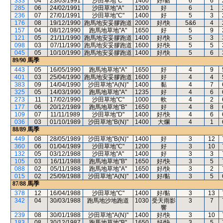
333
04
23/03/1991
沙田草地"C"
1400
好/黏
6
6
285
06
24/02/1991
沙田草地"A"
1200
好
6
1
236
07
27/01/1991
沙田草地"C"
1400
好
5
3
176
08
19/12/1990
跑馬地安妥膠跑道
2000
好/快
5&6
4
157
04
08/12/1990
跑馬地草地"A"
1650
好
5
9
121
05
21/11/1990
跑馬地安妥膠跑道
1400
好/快
5
3
098
03
07/11/1990
跑馬地安妥膠跑道
1600
好/快
5
5
045
05
10/10/1990
跑馬地安妥膠跑道
1400
好/快
5
6
89/90
馬季
443
05
16/05/1990
跑馬地草地"A"
1650
好
4
9
401
03
25/04/1990
跑馬地安妥膠跑道
1600
好
4
4
383
09
14/04/1990
沙田草地"A(N)"
1400
黏
4
7
325
05
14/03/1990
跑馬地草地"A"
1235
好
4
6
273
11
17/02/1990
沙田草地"C"
1000
軟
4
2
177
06
20/12/1989
跑馬地草地"B"
1650
好
4
8
109
07
11/11/1989
沙田草地"D"
1400
好/快
4
6
036
03
01/10/1989
沙田草地"B(N)"
1400
大爛
4
1
88/89
馬季
449
08
28/05/1989
沙田草地"B(N)"
1400
好
3
12
360
06
01/04/1989
沙田草地"C"
1200
好
3
10
132
05
03/12/1988
沙田草地"A"
1400
好
3
3
105
03
16/11/1988
跑馬地草地"B"
1650
好/快
3
5
088
02
05/11/1988
跑馬地草地"A"
1650
好/快
3
2
015
02
25/09/1988
沙田草地"A(N)"
1400
好/黏
3
5
87/88
馬季
378
12
16/04/1988
沙田草地"C"
1400
好/黏
3
13
342
04
30/03/1988
跑馬地沙地跑道
1030
受天雨影
3
7
響
239
08
30/01/1988
沙田草地"A(N)"
1400
好/快
3
10
183
08
30/12/1987
跑馬地草地"B"
1650
好/快
3
5