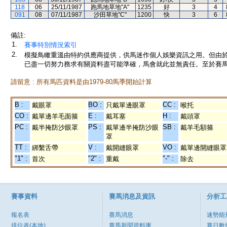
118
06
25/11/1987
跑馬地草地"A"
1235
好
3
4
091
08
07/11/1987
沙田草地"C"
1200
快
3
6
備註:
1.
賽事特別情況索引
2.
模擬鳥瞰重溫由特約供應商提供，供馬迷作個人娛樂資訊之用。但由
已盡一切努力務求有關資料盡可能準確，馬會就此並無責任。至於賽馬
請留意 : 所有馬匹資料是由1979-80馬季開始計算
B :
BO :
CC :
戴眼罩
只戴單邊眼罩
喉托
CO :
E :
H :
戴單邊羊毛面箍
戴耳塞
戴頭罩
PC :
PS :
SB :
戴半掩防沙眼罩
戴單邊半掩防沙眼
戴羊毛額箍
罩
TT :
V :
VO :
綁繫舌帶
戴開縫眼罩
戴單邊開縫眼罩
"1" :
"2" :
"-" :
首次
重戴
除去
賽事資料
賽馬消息及資訊
分析工
報名表
賽馬消息
速勢能
排位表(本地)
賽馬新聞資料庫
賽日數