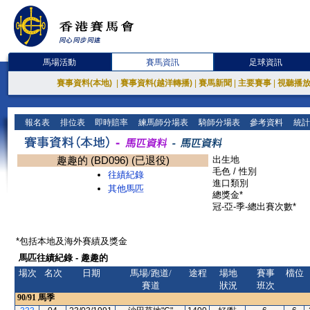
馬場活動
賽馬資訊
足球資訊
賽事資料(本地)
|
賽事資料(越洋轉播)
|
賽馬新聞
|
主要賽事
|
視聽播
報名表
排位表
即時賠率
練馬師分場表
騎師分場表
參考資料
統計
趣趣的 (BD096) (已退役)
出生地
毛色 / 性別
往績紀錄
進口類別
其他馬匹
總獎金*
冠-亞-季-總出賽次數*
*包括本地及海外賽績及獎金
馬匹往績紀錄 - 趣趣的
場次
名次
日期
馬場/跑道/
途程
場地
賽事
檔位
賽道
狀況
班次
90/91
馬季