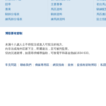
賠率
主要賽事
初出馬
賽果
馬匹資料
騎練配
騎師分場表
騎師資料
馬匹搬
練馬師分場表
練馬師資料
貼士指
博彩要有節制
未滿十八歲人士不得投注或進入可投注的地方。
向非法或海外莊家下注，即屬違法，且可被判監禁。
切勿沉迷賭博，如需尋求輔導協助，可致電平和基金熱線1834 633。
常見問題
|
聯絡我們
|
傳媒專用區
|
網頁指南
|
規例
|
提倡有節制博彩
|
私隱