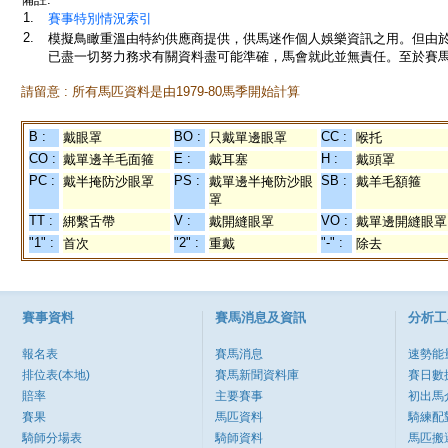
1.
賽事特別情況索引
2.
模擬鳥瞰重溫由特約供應商提供，供馬迷作個人娛樂資訊之用。但由
已盡一切努力務求有關資料盡可能準確，馬會就此並無責任。至於賽馬
請留意 : 所有馬匹資料是由1979-80馬季開始計算
B :
BO :
CC :
戴眼罩
只戴單邊眼罩
喉托
CO :
E :
H :
戴單邊羊毛面箍
戴耳塞
戴頭罩
PC :
PS :
SB :
戴半掩防沙眼罩
戴單邊半掩防沙眼
戴羊毛額箍
罩
TT :
V :
VO :
綁繫舌帶
戴開縫眼罩
戴單邊開縫眼罩
"1" :
"2" :
"-" :
首次
重戴
除去
賽事資料
賽馬消息及資訊
分析工
報名表
賽馬消息
速勢能
排位表(本地)
賽馬新聞資料庫
賽日數
賠率
主要賽事
初出馬
賽果
馬匹資料
騎練配
騎師分場表
騎師資料
馬匹搬