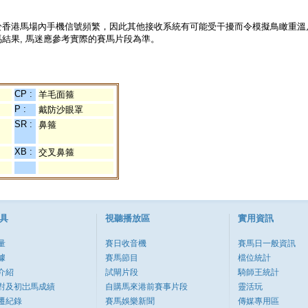
於香港馬場內手機信號頻繁，因此其他接收系統有可能受干擾而令模擬鳥瞰重溫
結果, 馬迷應參考實際的賽馬片段為準。
CP :
羊毛面箍
P :
戴防沙眼罩
SR :
鼻箍
XB :
交叉鼻箍
具
視聽播放區
實用資訊
量
賽日收音機
賽馬日一般資訊
據
賽馬節目
檔位統計
介紹
試閘片段
騎師王統計
對及初岀馬成績
自購馬來港前賽事片段
靈活玩
遷紀錄
賽馬娛樂新聞
傳媒專用區