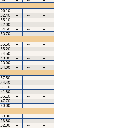
--
--
--
--
.06.10
--
--
--
.52.40
--
--
--
.55.10
--
--
--
.52.00
--
--
--
.54.60
--
--
--
.53.70
--
--
--
.55.50
--
--
--
.55.20
--
--
--
.54.50
--
--
--
.40.30
--
--
--
.33.00
--
--
--
.54.00
--
--
--
.57.50
--
--
--
.44.40
--
--
--
.51.10
--
--
--
.41.80
--
--
--
.06.10
--
--
--
.47.70
--
--
--
.30.00
--
--
--
.39.80
--
--
--
.53.80
--
--
--
.52.00
--
--
--