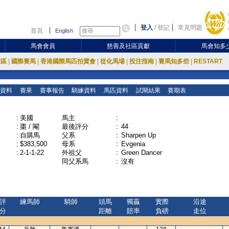
登入
/
登記
常見問題
首頁
English
馬會會員
慈善及社區貢獻
馬會知多
放區
|
國際賽馬
|
香港國際馬匹拍賣會
|
從化馬場
|
投注指南
|
賽馬知多些
|
RESTART
資料
賽果
賽事報告
騎練資料
馬匹資料
試閘結果
賽期表
:
美國
馬主
:
:
棗 / 閹
最後評分
:
44
:
自購馬
父系
:
Sharpen Up
:
$383,500
母系
:
Evgenia
:
2-1-1-22
外祖父
:
Green Dancer
同父系馬
:
沒有
評
練馬師
騎師
頭馬
獨贏
實際
沿途
分
距離
賠率
負磅
走位