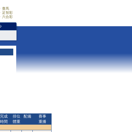
賽馬
足智彩
六合彩
少
完成
排位
配備
賽事
時間
體重
重播