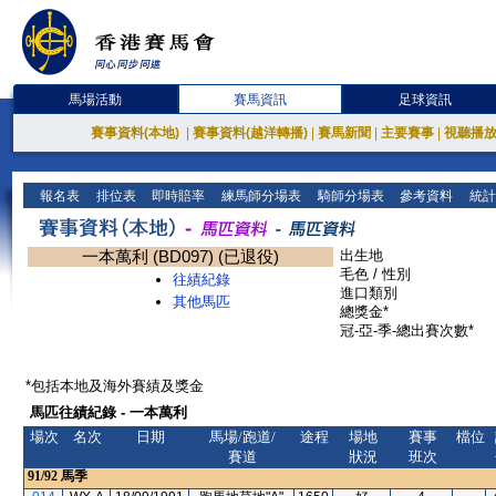
馬場活動
賽馬資訊
足球資訊
賽事資料(本地)
|
賽事資料(越洋轉播)
|
賽馬新聞
|
主要賽事
|
視聽播
報名表
排位表
即時賠率
練馬師分場表
騎師分場表
參考資料
統計
一本萬利 (BD097) (已退役)
出生地
毛色 / 性別
往績紀錄
進口類別
其他馬匹
總獎金*
冠-亞-季-總出賽次數*
*包括本地及海外賽績及獎金
馬匹往績紀錄 - 一本萬利
場次
名次
日期
馬場/跑道/
途程
場地
賽事
檔位
賽道
狀況
班次
91/92
馬季