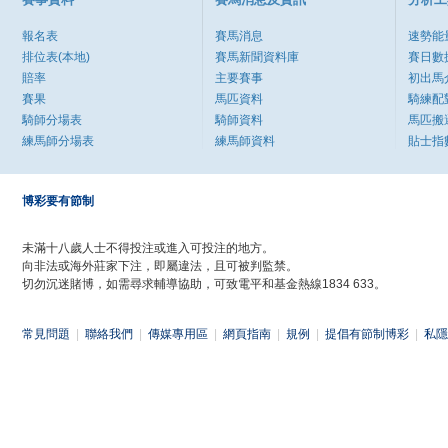
報名表
賽馬消息
速勢能
排位表(本地)
賽馬新聞資料庫
賽日數
賠率
主要賽事
初出馬
賽果
馬匹資料
騎練配
騎師分場表
騎師資料
馬匹搬
練馬師分場表
練馬師資料
貼士指
博彩要有節制
未滿十八歲人士不得投注或進入可投注的地方。
向非法或海外莊家下注，即屬違法，且可被判監禁。
切勿沉迷賭博，如需尋求輔導協助，可致電平和基金熱線1834 633。
常見問題
|
聯絡我們
|
傳媒專用區
|
網頁指南
|
規例
|
提倡有節制博彩
|
私隱