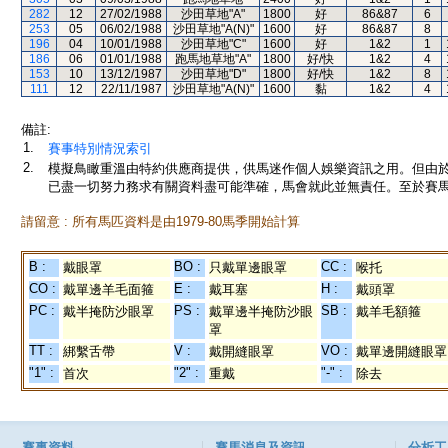
282
12
27/02/1988
沙田草地"A"
1800
好
86&87
6
253
05
06/02/1988
沙田草地"A(N)"
1600
好
86&87
8
196
04
10/01/1988
沙田草地"C"
1600
好
1&2
1
186
06
01/01/1988
跑馬地草地"A"
1800
好/快
1&2
4
153
10
13/12/1987
沙田草地"D"
1800
好/快
1&2
8
111
12
22/11/1987
沙田草地"A(N)"
1600
黏
1&2
4
備註:
1.
賽事特別情況索引
2.
模擬鳥瞰重溫由特約供應商提供，供馬迷作個人娛樂資訊之用。但由
已盡一切努力務求有關資料盡可能準確，馬會就此並無責任。至於賽馬
請留意 : 所有馬匹資料是由1979-80馬季開始計算
B :
BO :
CC :
戴眼罩
只戴單邊眼罩
喉托
CO :
E :
H :
戴單邊羊毛面箍
戴耳塞
戴頭罩
PC :
PS :
SB :
戴半掩防沙眼罩
戴單邊半掩防沙眼
戴羊毛額箍
罩
TT :
V :
VO :
綁繫舌帶
戴開縫眼罩
戴單邊開縫眼罩
"1" :
"2" :
"-" :
首次
重戴
除去
賽事資料
賽馬消息及資訊
分析工