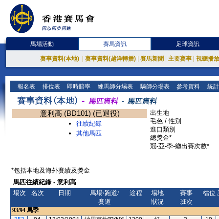
馬場活動
賽馬資訊
足球資訊
賽事資料(本地)
|
賽事資料(越洋轉播)
|
賽馬新聞
|
主要賽事
|
視聽播
報名表
排位表
即時賠率
練馬師分場表
騎師分場表
參考資料
統計
意利高 (BD101) (已退役)
出生地
毛色 / 性別
往績紀錄
進口類別
其他馬匹
總獎金*
冠-亞-季-總出賽次數*
*包括本地及海外賽績及獎金
馬匹往績紀錄 - 意利高
場次
名次
日期
馬場/跑道/
途程
場地
賽事
檔位
賽道
狀況
班次
93/94
馬季