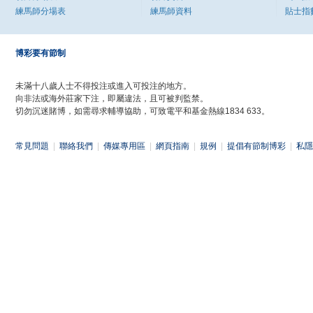
練馬師分場表
練馬師資料
貼士指
博彩要有節制
未滿十八歲人士不得投注或進入可投注的地方。
向非法或海外莊家下注，即屬違法，且可被判監禁。
切勿沉迷賭博，如需尋求輔導協助，可致電平和基金熱線1834 633。
常見問題
|
聯絡我們
|
傳媒專用區
|
網頁指南
|
規例
|
提倡有節制博彩
|
私隱