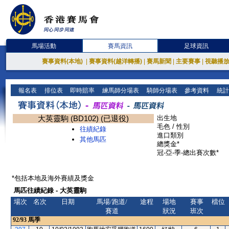
馬場活動
賽馬資訊
足球資訊
賽事資料(本地)
|
賽事資料(越洋轉播)
|
賽馬新聞
|
主要賽事
|
視聽播
報名表
排位表
即時賠率
練馬師分場表
騎師分場表
參考資料
統計
大英靈駒 (BD102) (已退役)
出生地
毛色 / 性別
往績紀錄
進口類別
其他馬匹
總獎金*
冠-亞-季-總出賽次數*
*包括本地及海外賽績及獎金
馬匹往績紀錄 - 大英靈駒
場次
名次
日期
馬場/跑道/
途程
場地
賽事
檔位
賽道
狀況
班次
92/93
馬季