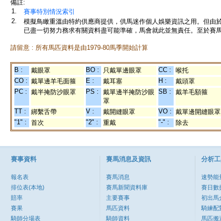
備註:
1.
賽事特別情況索引
2.
模擬鳥瞰重溫由特約供應商提供，供馬迷作個人娛樂資訊之用。但由
已盡一切努力務求有關資料盡可能準確，馬會就此並無責任。至於賽馬
請留意 : 所有馬匹資料是由1979-80馬季開始計算
B :
BO :
CC :
戴眼罩
只戴單邊眼罩
喉托
CO :
E :
H :
戴單邊羊毛面箍
戴耳塞
戴頭罩
PC :
PS :
SB :
戴半掩防沙眼罩
戴單邊半掩防沙眼
戴羊毛額箍
罩
TT :
V :
VO :
綁繫舌帶
戴開縫眼罩
戴單邊開縫眼罩
"1" :
"2" :
"-" :
首次
重戴
除去
賽事資料
賽馬消息及資訊
分析工
報名表
賽馬消息
速勢能
排位表(本地)
賽馬新聞資料庫
賽日數
賠率
主要賽事
初出馬
賽果
馬匹資料
騎練配
騎師分場表
騎師資料
馬匹搬