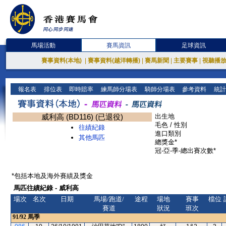
馬場活動
賽馬資訊
足球資訊
賽事資料(本地)
|
賽事資料(越洋轉播)
|
賽馬新聞
|
主要賽事
|
視聽播
報名表
排位表
即時賠率
練馬師分場表
騎師分場表
參考資料
統計
威利高 (BD116) (已退役)
出生地
毛色 / 性別
往績紀錄
進口類別
其他馬匹
總獎金*
冠-亞-季-總出賽次數*
*包括本地及海外賽績及獎金
馬匹往績紀錄 - 威利高
場次
名次
日期
馬場/跑道/
途程
場地
賽事
檔位
賽道
狀況
班次
91/92
馬季