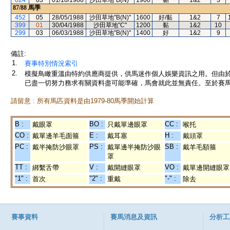
024
03
01/10/1988
沙田草地"B(N)"
1900
黏
1&2
3
87/88
馬季
452
05
28/05/1988
沙田草地"B(N)"
1600
好/黏
1&2
7
399
01
30/04/1988
沙田草地"C"
1200
黏
1&2
10
299
03
06/03/1988
沙田草地"B(N)"
1400
好
1&2
9
備註:
1.
賽事特別情況索引
2.
模擬鳥瞰重溫由特約供應商提供，供馬迷作個人娛樂資訊之用。但由
已盡一切努力務求有關資料盡可能準確，馬會就此並無責任。至於賽馬
請留意 : 所有馬匹資料是由1979-80馬季開始計算
B :
BO :
CC :
戴眼罩
只戴單邊眼罩
喉托
CO :
E :
H :
戴單邊羊毛面箍
戴耳塞
戴頭罩
PC :
PS :
SB :
戴半掩防沙眼罩
戴單邊半掩防沙眼
戴羊毛額箍
罩
TT :
V :
VO :
綁繫舌帶
戴開縫眼罩
戴單邊開縫眼罩
"1" :
"2" :
"-" :
首次
重戴
除去
賽事資料
賽馬消息及資訊
分析工