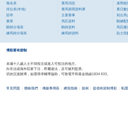
報名表
賽馬消息
速勢能
排位表(本地)
賽馬新聞資料庫
賽日數
賠率
主要賽事
初出馬
賽果
馬匹資料
騎練配
騎師分場表
騎師資料
馬匹搬
練馬師分場表
練馬師資料
貼士指
博彩要有節制
未滿十八歲人士不得投注或進入可投注的地方。
向非法或海外莊家下注，即屬違法，且可被判監禁。
切勿沉迷賭博，如需尋求輔導協助，可致電平和基金熱線1834 633。
常見問題
|
聯絡我們
|
傳媒專用區
|
網頁指南
|
規例
|
提倡有節制博彩
|
私隱