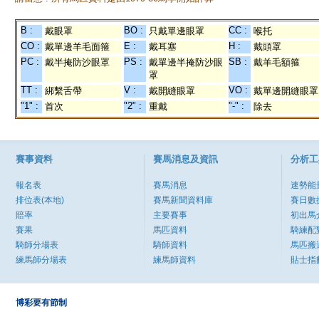
B :
BO :
CC :
戴眼罩
只戴單邊眼罩
喉托
CO :
E :
H :
戴單邊羊毛面箍
戴耳塞
戴頭罩
PC :
PS :
SB :
戴半掩防沙眼罩
戴單邊半掩防沙眼
戴羊毛額箍
罩
TT :
V :
VO :
綁繫舌帶
戴開縫眼罩
戴單邊開縫眼罩
"1" :
"2" :
"-" :
首次
重戴
除去
賽事資料
賽馬消息及資訊
分析工
報名表
賽馬消息
速勢能
排位表(本地)
賽馬新聞資料庫
賽日數
賠率
主要賽事
初出馬
賽果
馬匹資料
騎練配
騎師分場表
騎師資料
馬匹搬
練馬師分場表
練馬師資料
貼士指
博彩要有節制