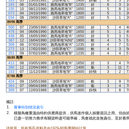
333
05
23/03/1991
沙田草地"C"
1400
好/黏
6
5
1
193
06
01/01/1991
跑馬地草地"B"
1235
好
6
3
1
155
10
08/12/1990
跑馬地草地"A"
1650
好
5
8
1
073
04
24/10/1990
跑馬地草地"B"
1800
好
5
1
2
034
08
29/09/1990
沙田草地"A"
1200
好
5
1
2
89/90
馬季
500
07
23/06/1990
跑馬地草地"A"
1800
好
5
4
4
478
04
06/06/1990
跑馬地草地"B"
1650
好
5
1
4
438
05
16/05/1990
跑馬地草地"A"
1650
好
5
3
5
387
12
16/04/1990
沙田草地"A(N)"
1900
軟
4
5
5
309
06
07/03/1990
跑馬地草地"A"
1235
好
4
7
5
273
13
17/02/1990
沙田草地"C"
1000
軟
4
3
5
251
09
07/02/1990
跑馬地草地"B"
1235
好
4
4
5
88/89
馬季
413
08
03/05/1989
跑馬地草地"A"
1650
好
3
4
7
396
12
22/04/1989
沙田草地"D"
1400
黏
3
11
7
153
07
11/12/1988
沙田草地"B"
1600
好/快
3
2
7
87/88
馬季
424
09
15/05/1988
沙田草地"A"
1800
軟
3
9
7
364
07
09/04/1988
跑馬地草地"B"
1800
黏
3
4
7
309
07
12/03/1988
沙田草地"B"
1800
好/快
3
8
7
備註:
1.
賽事特別情況索引
2.
模擬鳥瞰重溫由特約供應商提供，供馬迷作個人娛樂資訊之用。但由
已盡一切努力務求有關資料盡可能準確，馬會就此並無責任。至於賽馬
請留意 : 所有馬匹資料是由1979-80馬季開始計算