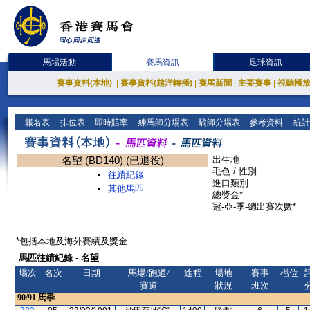
馬場活動
賽馬資訊
足球資訊
賽事資料(本地)
|
賽事資料(越洋轉播)
|
賽馬新聞
|
主要賽事
|
視聽播
報名表
排位表
即時賠率
練馬師分場表
騎師分場表
參考資料
統計
名望 (BD140) (已退役)
出生地
毛色 / 性別
往績紀錄
進口類別
其他馬匹
總獎金*
冠-亞-季-總出賽次數*
*包括本地及海外賽績及獎金
馬匹往績紀錄 - 名望
場次
名次
日期
馬場/跑道/
途程
場地
賽事
檔位
賽道
狀況
班次
90/91
馬季