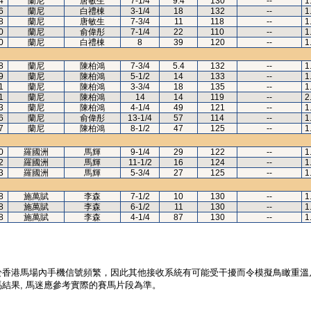
4
蘭尼
唐敏生
7-1/4
9.4
130
--
1
6
蘭尼
白禮棟
3-1/4
18
132
--
1
8
蘭尼
唐敏生
7-3/4
11
118
--
1
0
蘭尼
俞偉彤
7-1/4
22
110
--
1
0
蘭尼
白禮棟
8
39
120
--
1
8
蘭尼
陳柏鴻
7-3/4
5.4
132
--
1
9
蘭尼
陳柏鴻
5-1/2
14
133
--
1
1
蘭尼
陳柏鴻
3-3/4
18
135
--
1
1
蘭尼
陳柏鴻
14
14
119
--
2
3
蘭尼
陳柏鴻
4-1/4
49
121
--
1
6
蘭尼
俞偉彤
13-1/4
57
114
--
1
7
蘭尼
陳柏鴻
8-1/2
47
125
--
1
0
羅國洲
馬輝
9-1/4
29
122
--
1
2
羅國洲
馬輝
11-1/2
16
124
--
1
3
羅國洲
馬輝
5-3/4
27
125
--
1
8
施萬賦
李森
7-1/2
10
130
--
1
8
施萬賦
李森
6-1/2
11
130
--
1
8
施萬賦
李森
4-1/4
87
130
--
1
於香港馬場內手機信號頻繁，因此其他接收系統有可能受干擾而令模擬鳥瞰重溫
結果, 馬迷應參考實際的賽馬片段為準。