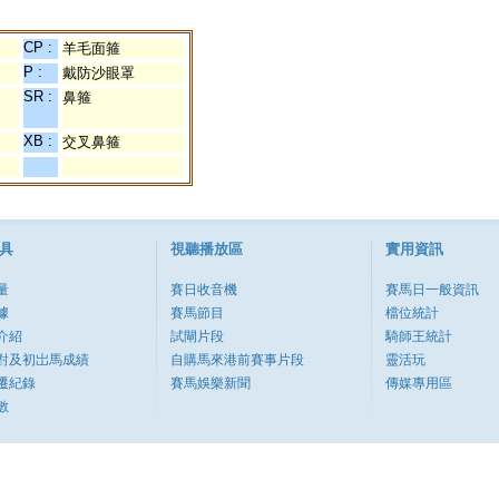
CP :
羊毛面箍
P :
戴防沙眼罩
SR :
鼻箍
XB :
交叉鼻箍
具
視聽播放區
實用資訊
量
賽日收音機
賽馬日一般資訊
據
賽馬節目
檔位統計
介紹
試閘片段
騎師王統計
對及初岀馬成績
自購馬來港前賽事片段
靈活玩
遷紀錄
賽馬娛樂新聞
傳媒專用區
數