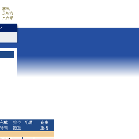
賽馬
足智彩
六合彩
少
完成
排位
配備
賽事
時間
體重
重播