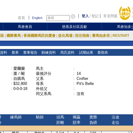
登入
/
登記
常見問題
首頁
English
馬會會員
慈善及社區貢獻
馬會知多
放區
|
國際賽馬
|
香港國際馬匹拍賣會
|
從化馬場
|
投注指南
|
賽馬知多些
|
RESTART
資料
賽果
賽事報告
騎練資料
馬匹資料
試閘結果
賽期表
:
愛爾蘭
馬主
:
:
棗 / 閹
最後評分
:
14
:
自購馬
父系
:
Crofter
:
$32,800
母系
:
Pit's Belle
:
0-0-0-18
外祖父
:
同父系馬
:
沒有
評
練馬師
騎師
頭馬
獨贏
實際
沿途
分
距離
賠率
負磅
走位