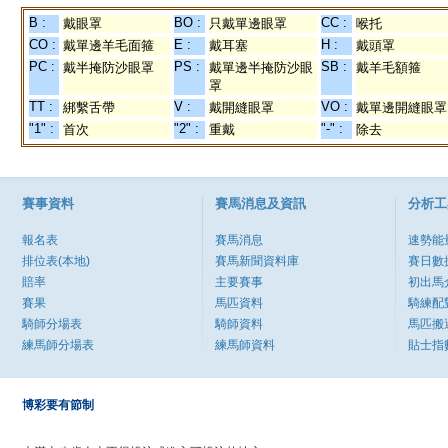
B :
BO :
CC :
戴眼罩
只戴單邊眼罩
喉托
CO :
E :
H :
戴單邊羊毛面箍
戴耳塞
戴頭罩
PC :
PS :
SB :
戴半掩防沙眼罩
戴單邊半掩防沙眼
戴羊毛額箍
罩
TT :
V :
VO :
綁繫舌帶
戴開縫眼罩
戴單邊開縫眼罩
"1" :
"2" :
"-" :
首次
重戴
除去
賽事資料
賽馬消息及資訊
分析工
報名表
賽馬消息
速勢能
排位表(本地)
賽馬新聞資料庫
賽日數
賠率
主要賽事
初出馬
賽果
馬匹資料
騎練配
騎師分場表
騎師資料
馬匹搬
練馬師分場表
練馬師資料
貼士指
博彩要有節制