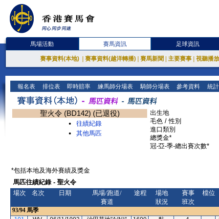
馬場活動
賽馬資訊
足球資訊
賽事資料(本地)
|
賽事資料(越洋轉播)
|
賽馬新聞
|
主要賽事
|
視聽播
報名表
排位表
即時賠率
練馬師分場表
騎師分場表
參考資料
統計
聖火令 (BD142) (已退役)
出生地
毛色 / 性別
往績紀錄
進口類別
其他馬匹
總獎金*
冠-亞-季-總出賽次數*
*包括本地及海外賽績及獎金
馬匹往績紀錄 - 聖火令
場次
名次
日期
馬場/跑道/
途程
場地
賽事
檔位
賽道
狀況
班次
93/94
馬季