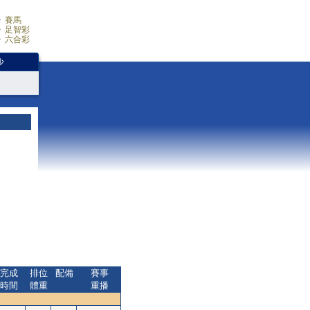
賽馬
足智彩
六合彩
少
完成
排位
配備
賽事
時間
體重
重播