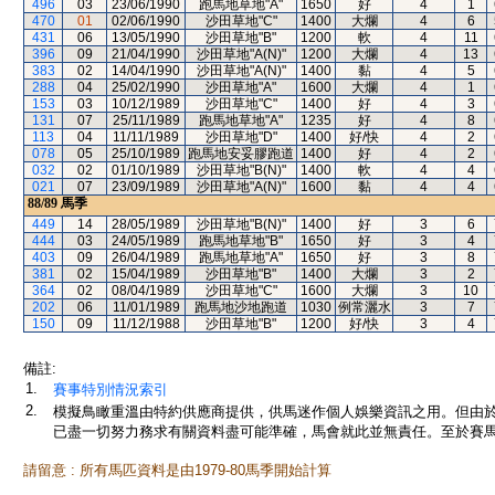
496
03
23/06/1990
跑馬地草地"A"
1650
好
4
1
470
01
02/06/1990
沙田草地"C"
1400
大爛
4
6
431
06
13/05/1990
沙田草地"B"
1200
軟
4
11
396
09
21/04/1990
沙田草地"A(N)"
1200
大爛
4
13
383
02
14/04/1990
沙田草地"A(N)"
1400
黏
4
5
288
04
25/02/1990
沙田草地"A"
1600
大爛
4
1
153
03
10/12/1989
沙田草地"C"
1400
好
4
3
131
07
25/11/1989
跑馬地草地"A"
1235
好
4
8
113
04
11/11/1989
沙田草地"D"
1400
好/快
4
2
078
05
25/10/1989
跑馬地安妥膠跑道
1400
好
4
2
032
02
01/10/1989
沙田草地"B(N)"
1400
軟
4
4
021
07
23/09/1989
沙田草地"A(N)"
1600
黏
4
4
88/89
馬季
449
14
28/05/1989
沙田草地"B(N)"
1400
好
3
6
444
03
24/05/1989
跑馬地草地"B"
1650
好
3
4
403
09
26/04/1989
跑馬地草地"A"
1650
好
3
8
381
02
15/04/1989
沙田草地"B"
1400
大爛
3
2
364
02
08/04/1989
沙田草地"C"
1600
大爛
3
10
202
06
11/01/1989
跑馬地沙地跑道
1030
例常灑水
3
7
150
09
11/12/1988
沙田草地"B"
1200
好/快
3
4
備註:
1.
賽事特別情況索引
2.
模擬鳥瞰重溫由特約供應商提供，供馬迷作個人娛樂資訊之用。但由
已盡一切努力務求有關資料盡可能準確，馬會就此並無責任。至於賽馬
請留意 : 所有馬匹資料是由1979-80馬季開始計算