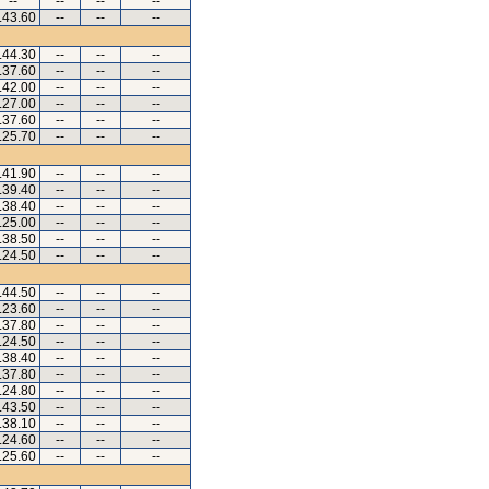
--
--
--
--
.43.60
--
--
--
.44.30
--
--
--
.37.60
--
--
--
.42.00
--
--
--
.27.00
--
--
--
.37.60
--
--
--
.25.70
--
--
--
.41.90
--
--
--
.39.40
--
--
--
.38.40
--
--
--
.25.00
--
--
--
.38.50
--
--
--
.24.50
--
--
--
.44.50
--
--
--
.23.60
--
--
--
.37.80
--
--
--
.24.50
--
--
--
.38.40
--
--
--
.37.80
--
--
--
.24.80
--
--
--
.43.50
--
--
--
.38.10
--
--
--
.24.60
--
--
--
.25.60
--
--
--