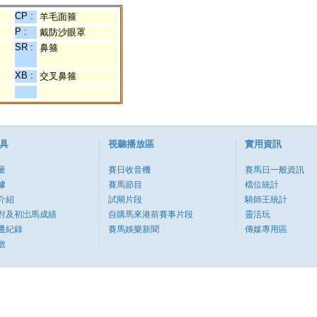
CP :
羊毛面箍
P :
戴防沙眼罩
SR :
鼻箍
XB :
交叉鼻箍
具
視聽播放區
實用資訊
量
賽日收音機
賽馬日一般資訊
據
賽馬節目
檔位統計
介紹
試閘片段
騎師王統計
對及初岀馬成績
自購馬來港前賽事片段
靈活玩
遷紀錄
賽馬娛樂新聞
傳媒專用區
數