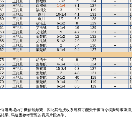
66
王兆旦
白禮棟
1-1/2
15
134
--
1
59
王兆旦
白禮棟
1-1/4
7.1
127
--
1
61
王兆旦
談樹文
3
17
119
--
1
63
王兆旦
道川
10-1/4
4.1
131
--
1
60
王兆旦
道川
1/2
6.5
128
--
1
61
王兆旦
胡活士
6-1/2
8
129
--
1
61
王兆旦
艾法誠
3-1/4
16
129
--
1
63
王兆旦
艾法誠
5
4.7
131
--
1
64
王兆旦
葉楚航
5-1/2
12
132
--
1
65
王兆旦
艾法誠
5-1/2
2.9
133
--
1
62
王兆旦
葉楚航
2
5.4
130
--
1
62
王兆旦
葉楚航
6-1/4
9.4
127
--
1
75
王兆旦
胡活士
14
9
127
--
1
75
王兆旦
葉楚航
4-1/4
6.8
124
--
1
75
王兆旦
魯賓遜
15-3/4
6.3
127
--
1
72
王兆旦
葉楚航
2
4.8
121
--
1
70
王兆旦
葉楚航
3-1/2
40
119
--
1
70
王兆旦
葉楚航
9-1/4
11
119
--
1
70
王兆旦
葉楚航
6-1/4
6.5
119
--
1
於香港馬場內手機信號頻繁，因此其他接收系統有可能受干擾而令模擬鳥瞰重溫
結果, 馬迷應參考實際的賽馬片段為準。