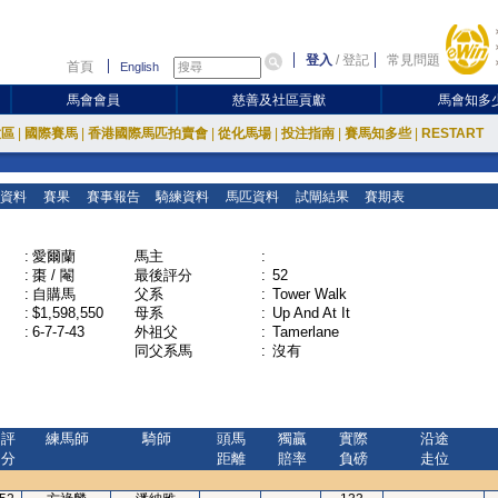
登入
/
登記
常見問題
首頁
English
馬會會員
慈善及社區貢獻
馬會知多
放區
|
國際賽馬
|
香港國際馬匹拍賣會
|
從化馬場
|
投注指南
|
賽馬知多些
|
RESTART
資料
賽果
賽事報告
騎練資料
馬匹資料
試閘結果
賽期表
:
愛爾蘭
馬主
:
:
棗 / 閹
最後評分
:
52
:
自購馬
父系
:
Tower Walk
:
$1,598,550
母系
:
Up And At It
:
6-7-7-43
外祖父
:
Tamerlane
同父系馬
:
沒有
評
練馬師
騎師
頭馬
獨贏
實際
沿途
分
距離
賠率
負磅
走位