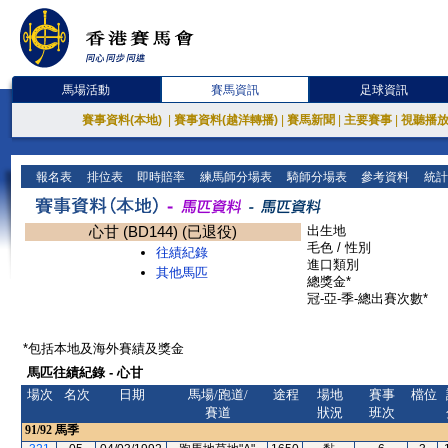
馬場活動
賽馬資訊
足球資訊
賽事資料(本地)
|
賽事資料(越洋轉播)
|
賽馬新聞
|
主要賽事
|
視聽播
報名表
排位表
即時賠率
練馬師分場表
騎師分場表
參考資料
統計
心甘 (BD144) (已退役)
出生地
毛色 / 性別
往績紀錄
進口類別
其他馬匹
總獎金*
冠-亞-季-總出賽次數*
*包括本地及海外賽績及獎金
馬匹往績紀錄 - 心甘
場次
名次
日期
馬場/跑道/
途程
場地
賽事
檔位
賽道
狀況
班次
91/92
馬季