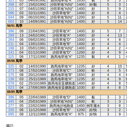
321
05
04/03/1992
跑馬地草地"A"
1650
黏
6
3
288
07
15/02/1992
沙田草地"A(N)"
1400
好/黏
5
3
215
07
04/01/1992
沙田草地"A(N)"
1400
好
5
9
096
03
02/11/1991
沙田草地"B"
1400
好
6
4
044
09
06/10/1991
沙田草地"B(N)"
1200
好
5
11
002
10
14/09/1991
沙田草地"A(N)"
1400
好
5
14
90/91
馬季
396
09
21/04/1991
沙田草地"A"
1400
好
5
7
289
13
24/02/1991
沙田草地"A"
1400
好
4
13
264
06
09/02/1991
沙田草地"D"
1000
好
4
8
211
04
13/01/1991
沙田草地"B"
1400
好
4
4
198
10
05/01/1991
沙田草地"A(N)"
1400
好
4
2
141
04
01/12/1990
沙田草地"D"
1200
好
4
9
115
06
17/11/1990
跑馬地草地"A"
1235
黏
4
1
89/90
馬季
325
02
14/03/1990
跑馬地草地"A"
1235
好
4
10
273
08
17/02/1990
沙田草地"C"
1000
軟
4
5
175
08
20/12/1989
跑馬地草地"B"
1650
好
4
4
136
03
25/11/1989
跑馬地草地"A"
1235
好
4
9
078
02
25/10/1989
跑馬地安妥膠跑道
1400
好
4
8
023
04
27/09/1989
跑馬地安妥膠跑道
1030
好
4
8
88/89
馬季
396
05
22/04/1989
沙田草地"D"
1400
黏
3
3
345
04
25/03/1989
沙田草地"A(N)"
1600
軟
3
3
277
05
22/02/1989
跑馬地沙地跑道
1400
例常灑水
3
8
150
06
11/12/1988
沙田草地"B"
1200
好/快
3
2
095
08
12/11/1988
跑馬地草地"A"
975
好/快
3
9
備註: