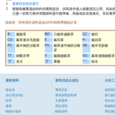
1.
賽事特別情況索引
2.
模擬鳥瞰重溫由特約供應商提供，供馬迷作個人娛樂資訊之用。但由
已盡一切努力務求有關資料盡可能準確，馬會就此並無責任。至於賽馬
請留意 : 所有馬匹資料是由1979-80馬季開始計算
B :
BO :
CC :
戴眼罩
只戴單邊眼罩
喉托
CO :
E :
H :
戴單邊羊毛面箍
戴耳塞
戴頭罩
PC :
PS :
SB :
戴半掩防沙眼罩
戴單邊半掩防沙眼
戴羊毛額箍
罩
TT :
V :
VO :
綁繫舌帶
戴開縫眼罩
戴單邊開縫眼罩
"1" :
"2" :
"-" :
首次
重戴
除去
賽事資料
賽馬消息及資訊
分析工
報名表
賽馬消息
速勢能
排位表(本地)
賽馬新聞資料庫
賽日數
賠率
主要賽事
初出馬
賽果
馬匹資料
騎練配
騎師分場表
騎師資料
馬匹搬