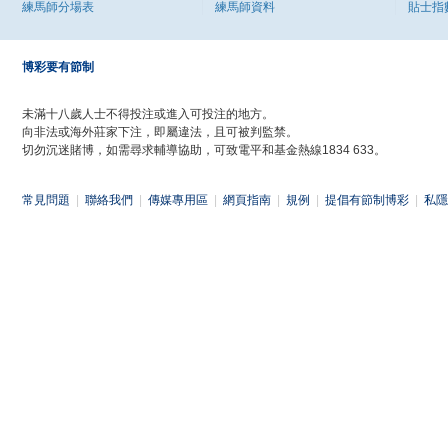
練馬師分場表
練馬師資料
貼士指
博彩要有節制
未滿十八歲人士不得投注或進入可投注的地方。
向非法或海外莊家下注，即屬違法，且可被判監禁。
切勿沉迷賭博，如需尋求輔導協助，可致電平和基金熱線1834 633。
常見問題
|
聯絡我們
|
傳媒專用區
|
網頁指南
|
規例
|
提倡有節制博彩
|
私隱