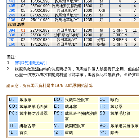
443
04
16/05/1990
跑馬地草地"A"
1650
好
4
5
405
02
25/04/1990
跑馬地安妥膠跑道
1600
好
4
4
290
05
25/02/1990
沙田草地"A"
1600
大爛
4
7
249
04
07/02/1990
跑馬地草地"B"
1235
好
4
6
136
08
25/11/1989
跑馬地草地"A"
1235
好
4
2
88/89
馬季
394
01
22/04/1989
沙田草地"D"
1200
黏
GRIFFIN
11
338
02
25/03/1989
沙田草地"A(N)"
1200
黏
GRIFFIN
1
281
02
26/02/1989
沙田草地"A"
1200
好/快
GRIFFIN
8
160
03
17/12/1988
沙田草地"B"
1200
好/快
GRIFFIN
6
備註:
1.
賽事特別情況索引
2.
模擬鳥瞰重溫由特約供應商提供，供馬迷作個人娛樂資訊之用。但由
已盡一切努力務求有關資料盡可能準確，馬會就此並無責任。至於賽馬
請留意 : 所有馬匹資料是由1979-80馬季開始計算
B :
BO :
CC :
戴眼罩
只戴單邊眼罩
喉托
CO :
E :
H :
戴單邊羊毛面箍
戴耳塞
戴頭罩
PC :
PS :
SB :
戴半掩防沙眼罩
戴單邊半掩防沙眼
戴羊毛額箍
罩
TT :
V :
VO :
綁繫舌帶
戴開縫眼罩
戴單邊開縫眼罩
"1" :
"2" :
"-" :
首次
重戴
除去