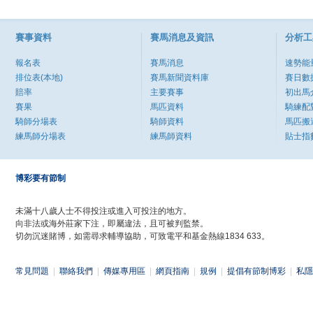
賽事資料
賽馬消息及資訊
分析工
報名表
賽馬消息
速勢能
排位表(本地)
賽馬新聞資料庫
賽日數
賠率
主要賽事
初出馬
賽果
馬匹資料
騎練配
騎師分場表
騎師資料
馬匹搬
練馬師分場表
練馬師資料
貼士指
博彩要有節制
未滿十八歲人士不得投注或進入可投注的地方。
向非法或海外莊家下注，即屬違法，且可被判監禁。
切勿沉迷賭博，如需尋求輔導協助，可致電平和基金熱線1834 633。
常見問題
|
聯絡我們
|
傳媒專用區
|
網頁指南
|
規例
|
提倡有節制博彩
|
私隱