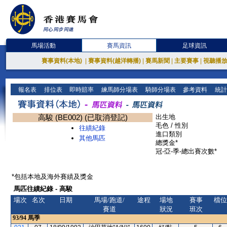
馬場活動
賽馬資訊
足球資訊
賽事資料(本地)
|
賽事資料(越洋轉播)
|
賽馬新聞
|
主要賽事
|
視聽播
報名表
排位表
即時賠率
練馬師分場表
騎師分場表
參考資料
統計
高駿 (BE002) (已取消登記)
出生地
毛色 / 性別
往績紀錄
進口類別
其他馬匹
總獎金*
冠-亞-季-總出賽次數*
*包括本地及海外賽績及獎金
馬匹往績紀錄 - 高駿
場次
名次
日期
馬場/跑道/
途程
場地
賽事
檔位
賽道
狀況
班次
93/94
馬季