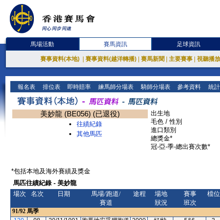
馬場活動
賽馬資訊
足球資訊
賽事資料(本地)
|
賽事資料(越洋轉播)
|
賽馬新聞
|
主要賽事
|
視聽播
報名表
排位表
即時賠率
練馬師分場表
騎師分場表
參考資料
統計
美妙龍 (BE056) (已退役)
出生地
毛色 / 性別
往績紀錄
進口類別
其他馬匹
總獎金*
冠-亞-季-總出賽次數*
*包括本地及海外賽績及獎金
馬匹往績紀錄 - 美妙龍
場次
名次
日期
馬場/跑道/
途程
場地
賽事
檔位
賽道
狀況
班次
91/92
馬季