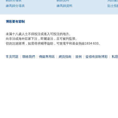
騎師分場表
騎師資料
馬匹搬
練馬師分場表
練馬師資料
貼士指
博彩要有節制
未滿十八歲人士不得投注或進入可投注的地方。
向非法或海外莊家下注，即屬違法，且可被判監禁。
切勿沉迷賭博，如需尋求輔導協助，可致電平和基金熱線1834 633。
常見問題
|
聯絡我們
|
傳媒專用區
|
網頁指南
|
規例
|
提倡有節制博彩
|
私隱