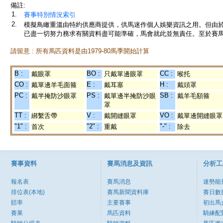
備註:
1.
賽事特別情況索引
2.
模擬鳥瞰重溫由特約供應商提供，供馬迷作個人娛樂資訊之用。但由
已盡一切努力務求有關資料盡可能準確，馬會就此並無責任。至於賽馬
請留意 : 所有馬匹資料是由1979-80馬季開始計算
B :
BO :
CC :
戴眼罩
只戴單邊眼罩
喉托
CO :
E :
H :
戴單邊羊毛面箍
戴耳塞
戴頭罩
PC :
PS :
SB :
戴半掩防沙眼罩
戴單邊半掩防沙眼
戴羊毛額箍
罩
TT :
V :
VO :
綁繫舌帶
戴開縫眼罩
戴單邊開縫眼罩
"1" :
"2" :
"-" :
首次
重戴
除去
賽事資料
賽馬消息及資訊
分析工
報名表
賽馬消息
速勢能
排位表(本地)
賽馬新聞資料庫
賽日數
賠率
主要賽事
初出馬
賽果
馬匹資料
騎練配