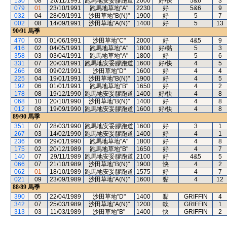
130
08
20/11/1991
跑馬地安妥膠跑道
2000
好/快
5&6
3
079
01
23/10/1991
跑馬地草地"A"
2230
好
5&6
9
032
04
28/09/1991
沙田草地"B(N)"
1900
好
5
7
002
08
14/09/1991
沙田草地"A(N)"
1400
好
5
13
90/91
馬季
470
03
01/06/1991
沙田草地"C"
2000
好
4&5
9
416
02
04/05/1991
跑馬地草地"A"
1800
好/黏
5
3
358
03
03/04/1991
跑馬地草地"A"
1800
好
5
6
331
07
20/03/1991
跑馬地安妥膠跑道
1600
好/快
4
5
266
08
09/02/1991
沙田草地"D"
1600
好
4
4
225
04
19/01/1991
沙田草地"B(N)"
1900
好
4
5
192
06
01/01/1991
跑馬地草地"B"
1650
好
4
2
178
08
19/12/1990
跑馬地安妥膠跑道
1400
好/快
4
8
068
10
20/10/1990
沙田草地"B(N)"
1400
好
4
8
012
08
19/09/1990
跑馬地安妥膠跑道
1600
好/快
4
8
89/90
馬季
351
07
28/03/1990
跑馬地安妥膠跑道
1600
好
3
1
267
03
14/02/1990
跑馬地安妥膠跑道
1400
好
4
1
236
06
29/01/1990
跑馬地草地"A"
1800
好
4
8
175
02
20/12/1989
跑馬地草地"B"
1650
好
4
7
140
07
29/11/1989
跑馬地安妥膠跑道
2100
好
4&5
5
066
07
21/10/1989
沙田草地"B(N)"
1900
快
4
2
062
01
18/10/1989
跑馬地安妥膠跑道
1575
好
4
7
021
09
23/09/1989
沙田草地"A(N)"
1600
黏
4
12
88/89
馬季
390
05
22/04/1989
沙田草地"D"
1400
黏
GRIFFIN
4
342
07
25/03/1989
沙田草地"A(N)"
1200
軟
GRIFFIN
1
313
03
11/03/1989
沙田草地"B"
1400
快
GRIFFIN
2