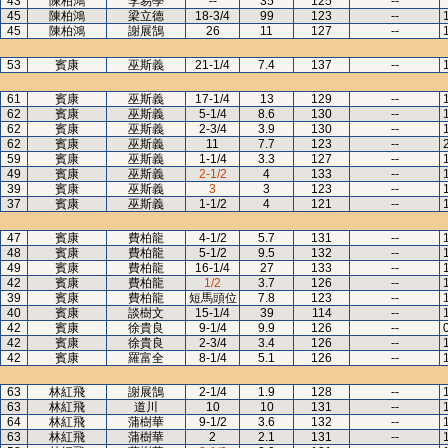
43
陳柏鴻
李易學
--
35
125
--
45
陳柏鴻
梁立德
18-3/4
99
123
--
45
陳柏鴻
謝展鵠
26
11
127
--
53
賓康
巫斯義
21-1/4
7.4
137
--
61
賓康
巫斯義
17-1/4
13
129
--
62
賓康
巫斯義
5-1/4
8.6
130
--
62
賓康
巫斯義
2-3/4
3.9
130
--
62
賓康
巫斯義
11
7.7
123
--
59
賓康
巫斯義
1-1/4
3.3
127
--
49
賓康
巫斯義
2-1/2
4
133
--
39
賓康
巫斯義
3
3
123
--
37
賓康
巫斯義
1-1/2
4
121
--
47
賓康
費柏龍
4-1/2
5.7
131
--
48
賓康
費柏龍
5-1/2
9.5
132
--
49
賓康
費柏龍
16-1/4
27
133
--
42
賓康
費柏龍
1/2
3.7
126
--
39
賓康
費柏龍
短馬頭位
7.8
123
--
40
賓康
談樹文
15-1/4
39
114
--
42
賓康
徐貴良
9-1/4
9.9
126
--
42
賓康
徐貴良
2-3/4
3.4
126
--
42
賓康
羅富全
8-1/4
5.1
126
--
63
林紅飛
謝展鵠
2-1/4
1.9
128
--
63
林紅飛
道川
10
10
131
--
64
林紅飛
蒲樹華
9-1/2
3.6
132
--
63
林紅飛
蒲樹華
2
2.1
131
--