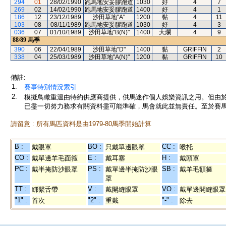
294
01
28/02/1990
跑馬地安妥膠跑道
1030
好
4
7
269
02
14/02/1990
跑馬地安妥膠跑道
1400
好
4
1
186
12
23/12/1989
沙田草地"A"
1200
黏
4
11
103
08
08/11/1989
跑馬地安妥膠跑道
1030
好
4
3
036
07
01/10/1989
沙田草地"B(N)"
1400
大爛
4
9
88/89
馬季
390
06
22/04/1989
沙田草地"D"
1400
黏
GRIFFIN
2
338
04
25/03/1989
沙田草地"A(N)"
1200
黏
GRIFFIN
10
備註:
1.
賽事特別情況索引
2.
模擬鳥瞰重溫由特約供應商提供，供馬迷作個人娛樂資訊之用。但由
已盡一切努力務求有關資料盡可能準確，馬會就此並無責任。至於賽馬
請留意 : 所有馬匹資料是由1979-80馬季開始計算
B :
BO :
CC :
戴眼罩
只戴單邊眼罩
喉托
CO :
E :
H :
戴單邊羊毛面箍
戴耳塞
戴頭罩
PC :
PS :
SB :
戴半掩防沙眼罩
戴單邊半掩防沙眼
戴羊毛額箍
罩
TT :
V :
VO :
綁繫舌帶
戴開縫眼罩
戴單邊開縫眼罩
"1" :
"2" :
"-" :
首次
重戴
除去