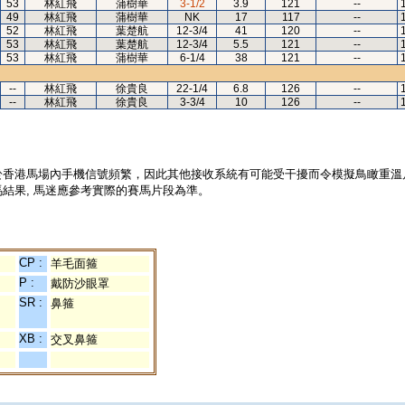
53
林紅飛
蒲樹華
3-1/2
3.9
121
--
49
林紅飛
蒲樹華
NK
17
117
--
52
林紅飛
葉楚航
12-3/4
41
120
--
53
林紅飛
葉楚航
12-3/4
5.5
121
--
53
林紅飛
蒲樹華
6-1/4
38
121
--
--
林紅飛
徐貴良
22-1/4
6.8
126
--
--
林紅飛
徐貴良
3-3/4
10
126
--
於香港馬場內手機信號頻繁，因此其他接收系統有可能受干擾而令模擬鳥瞰重溫
結果, 馬迷應參考實際的賽馬片段為準。
CP :
羊毛面箍
P :
戴防沙眼罩
SR :
鼻箍
XB :
交叉鼻箍