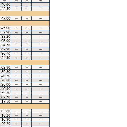
--
--
--
--
1.40.60
--
--
--
1.42.40
--
--
--
1.47.00
--
--
--
1.45.00
--
--
--
1.37.90
--
--
--
1.38.20
--
--
--
2.05.90
--
--
--
1.24.70
--
--
--
1.42.90
--
--
--
1.36.70
--
--
--
1.24.40
--
--
--
1.02.80
--
--
--
1.39.80
--
--
--
1.40.70
--
--
--
1.26.80
--
--
--
1.26.00
--
--
--
1.40.90
--
--
--
0.59.30
--
--
--
1.02.70
--
--
--
1.17.50
--
--
--
1.03.80
--
--
--
1.16.20
--
--
--
1.16.30
--
--
--
1.29.20
--
--
--