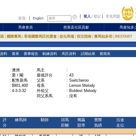
登入
/
登記
常見問題
首頁
English
馬會會員
慈善及社區貢獻
馬會知多
放區
|
國際賽馬
|
香港國際馬匹拍賣會
|
從化馬場
|
投注指南
|
賽馬知多些
|
RESTART
資料
賽果
賽事報告
騎練資料
馬匹資料
試閘結果
賽期表
:
澳洲
馬主
:
:
栗 / 閹
最後評分
:
43
:
配售新馬
父系
:
Switcheroo
:
$901,400
母系
:
Lemon Melody
:
4-3-3-32
外祖父
:
Boldest Melody
同父系馬
:
沒有
評
練馬師
騎師
頭馬
獨贏
實際
沿途
分
距離
賠率
負磅
走位