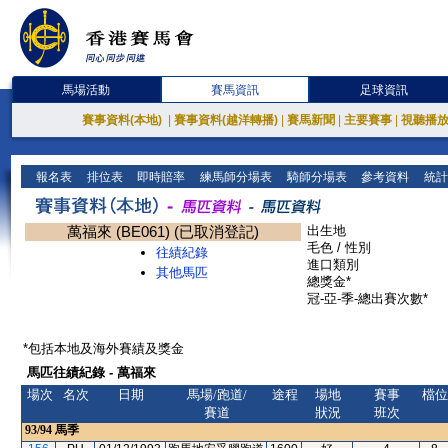
馬場活動
賽馬資訊
足球資訊
賽事資料(本地)
|
賽事資料(越洋轉播)
|
賽馬新聞
|
主要賽事
|
視聽播
報名表
排位表
即時賠率
練馬師分場表
騎師分場表
參考資料
統計
萬福來 (BE061) (已取消登記)
出生地
毛色 / 性別
往績紀錄
進口類別
其他馬匹
總獎金*
冠-亞-季-總出賽次數*
*包括本地及海外賽績及獎金
馬匹往績紀錄 - 萬福來
場次
名次
日期
馬場/跑道/
途程
場地
賽事
檔位
賽道
狀況
班次
93/94
馬季