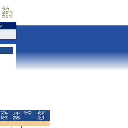
賽馬
足智彩
六合彩
少
完成
排位
配備
賽事
時間
體重
重播