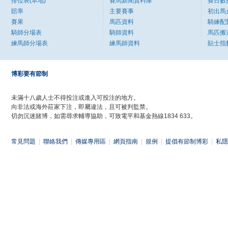
排位表(本地)
賽馬新聞資料庫
賽日數
賠率
主要賽事
初出馬
賽果
馬匹資料
騎練配
騎師分場表
騎師資料
馬匹搬
練馬師分場表
練馬師資料
貼士指
博彩要有節制
未滿十八歲人士不得投注或進入可投注的地方。
向非法或海外莊家下注，即屬違法，且可被判監禁。
切勿沉迷賭博，如需尋求輔導協助，可致電平和基金熱線1834 633。
常見問題
|
聯絡我們
|
傳媒專用區
|
網頁指南
|
規例
|
提倡有節制博彩
|
私隱