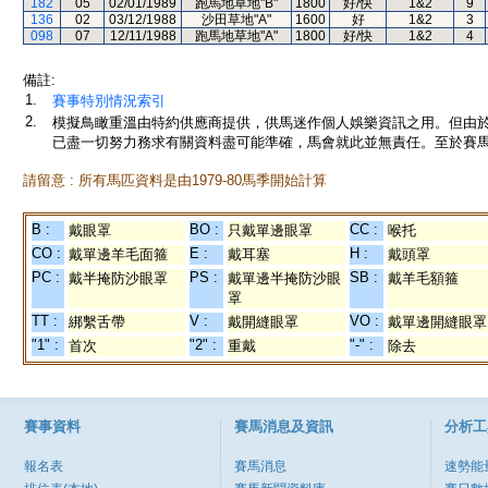
182
05
02/01/1989
跑馬地草地"B"
1800
好/快
1&2
9
136
02
03/12/1988
沙田草地"A"
1600
好
1&2
3
098
07
12/11/1988
跑馬地草地"A"
1800
好/快
1&2
4
備註:
1.
賽事特別情況索引
2.
模擬鳥瞰重溫由特約供應商提供，供馬迷作個人娛樂資訊之用。但由
已盡一切努力務求有關資料盡可能準確，馬會就此並無責任。至於賽馬
請留意 : 所有馬匹資料是由1979-80馬季開始計算
B :
BO :
CC :
戴眼罩
只戴單邊眼罩
喉托
CO :
E :
H :
戴單邊羊毛面箍
戴耳塞
戴頭罩
PC :
PS :
SB :
戴半掩防沙眼罩
戴單邊半掩防沙眼
戴羊毛額箍
罩
TT :
V :
VO :
綁繫舌帶
戴開縫眼罩
戴單邊開縫眼罩
"1" :
"2" :
"-" :
首次
重戴
除去
賽事資料
賽馬消息及資訊
分析工
報名表
賽馬消息
速勢能