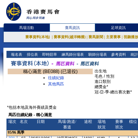
馬場活動
賽馬資訊
足球資訊
賽事資料(本地)
|
賽事資料(越洋轉播)
|
賽馬新聞
|
主要賽事
|
視聽播
報名表
排位表
即時賠率
練馬師分場表
騎師分場表
參考資料
統計
稱心滿意 (BE088) (已退役)
出生地
毛色 / 性別
往績紀錄
進口類別
其他馬匹
總獎金*
冠-亞-季-總出賽次數*
*包括本地及海外賽績及獎金
馬匹往績紀錄 - 稱心滿意
場次
名次
日期
馬場/跑道/
途程
場地
賽事
檔位
賽道
狀況
班次
95/96
馬季