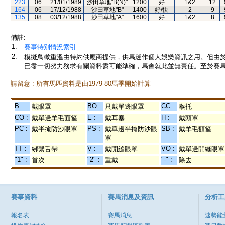
223
06
21/01/1989
沙田草地"B(N)"
1200
好
1&2
12
164
06
17/12/1988
沙田草地"B"
1400
好/快
2
9
135
08
03/12/1988
沙田草地"A"
1600
好
1&2
8
備註:
1.
賽事特別情況索引
2.
模擬鳥瞰重溫由特約供應商提供，供馬迷作個人娛樂資訊之用。但由
已盡一切努力務求有關資料盡可能準確，馬會就此並無責任。至於賽馬
請留意 : 所有馬匹資料是由1979-80馬季開始計算
B :
BO :
CC :
戴眼罩
只戴單邊眼罩
喉托
CO :
E :
H :
戴單邊羊毛面箍
戴耳塞
戴頭罩
PC :
PS :
SB :
戴半掩防沙眼罩
戴單邊半掩防沙眼
戴羊毛額箍
罩
TT :
V :
VO :
綁繫舌帶
戴開縫眼罩
戴單邊開縫眼罩
"1" :
"2" :
"-" :
首次
重戴
除去
賽事資料
賽馬消息及資訊
分析工
報名表
賽馬消息
速勢能