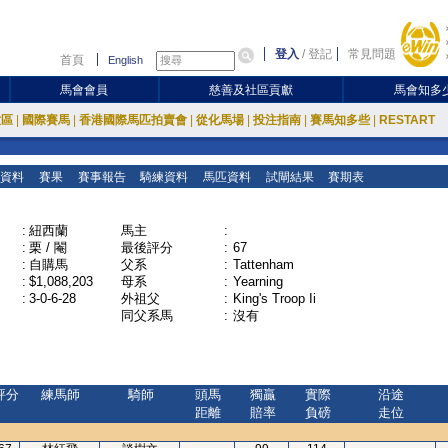
登入
/
登記
常見問題
首頁
English
馬會會員
慈善及社區貢獻
馬會知多
放區
|
國際賽馬
|
香港國際馬匹拍賣會
|
從化馬場
|
投注指南
|
賽馬知多些
|
RESTART
資料
賽果
賽事報告
騎練資料
馬匹資料
試閘結果
賽期表
:
紐西蘭
馬主
:
:
栗 / 閹
最後評分
:
67
:
自購馬
父系
:
Tattenham
:
$1,088,203
母系
:
Yearning
:
3-0-6-28
外祖父
:
King's Troop Ii
同父系馬
:
沒有
評分
練馬師
騎師
頭馬
獨贏
實際
沿途
距離
賠率
負磅
走位