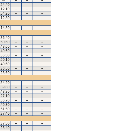
--
--
--
--
.24.40
--
--
--
.12.10
--
--
--
.54.20
--
--
--
.12.80
--
--
--
.14.30
--
--
--
.36.40
--
--
--
.50.60
--
--
--
.48.60
--
--
--
.49.60
--
--
--
.36.50
--
--
--
.50.10
--
--
--
.49.60
--
--
--
.36.50
--
--
--
.23.60
--
--
--
.54.20
--
--
--
.39.80
--
--
--
.48.30
--
--
--
.27.10
--
--
--
.36.70
--
--
--
.49.30
--
--
--
.51.50
--
--
--
.37.40
--
--
--
.37.50
--
--
--
.23.40
--
--
--