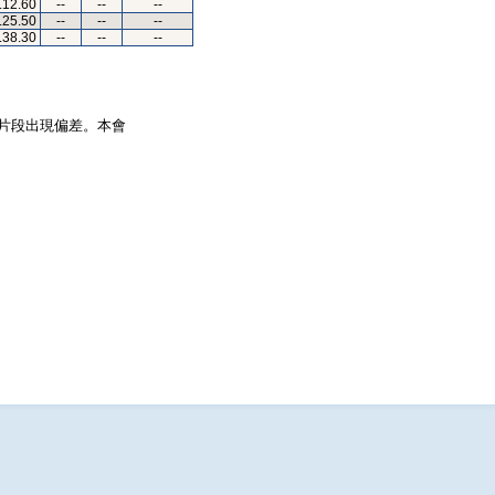
.12.60
--
--
--
.25.50
--
--
--
.38.30
--
--
--
片段出現偏差。本會