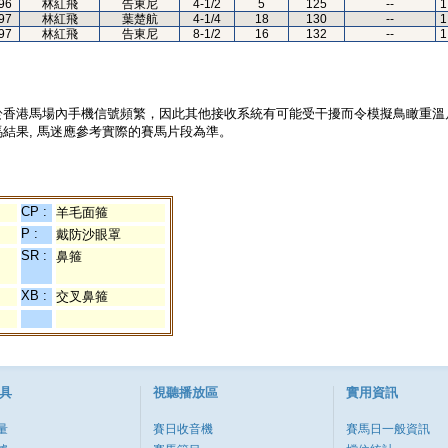
96
林紅飛
告東尼
4-1/2
5
125
--
1
97
林紅飛
葉楚航
4-1/4
18
130
--
1
97
林紅飛
告東尼
8-1/2
16
132
--
1
於香港馬場內手機信號頻繁，因此其他接收系統有可能受干擾而令模擬鳥瞰重溫
結果, 馬迷應參考實際的賽馬片段為準。
CP :
羊毛面箍
P :
戴防沙眼罩
SR :
鼻箍
XB :
交叉鼻箍
具
視聽播放區
實用資訊
量
賽日收音機
賽馬日一般資訊