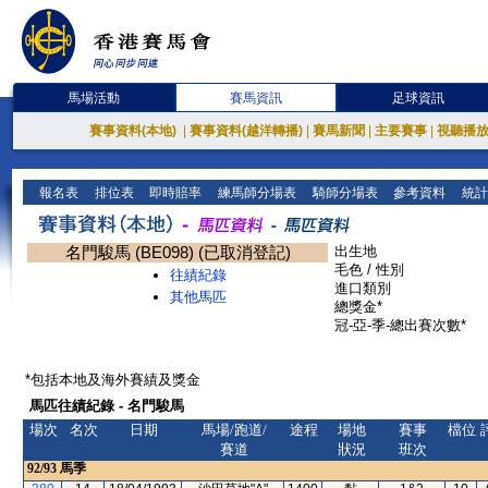
馬場活動
賽馬資訊
足球資訊
賽事資料(本地)
|
賽事資料(越洋轉播)
|
賽馬新聞
|
主要賽事
|
視聽播
報名表
排位表
即時賠率
練馬師分場表
騎師分場表
參考資料
統計
名門駿馬 (BE098) (已取消登記)
出生地
毛色 / 性別
往績紀錄
進口類別
其他馬匹
總獎金*
冠-亞-季-總出賽次數*
*包括本地及海外賽績及獎金
馬匹往績紀錄 - 名門駿馬
場次
名次
日期
馬場/跑道/
途程
場地
賽事
檔位
賽道
狀況
班次
92/93
馬季