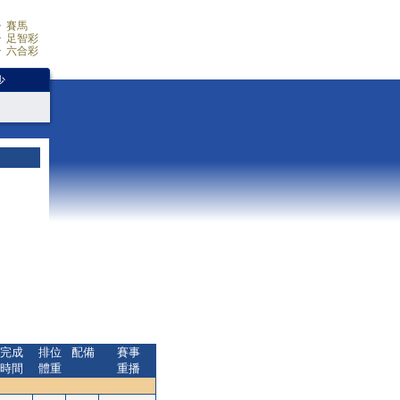
賽馬
足智彩
六合彩
少
完成
排位
配備
賽事
時間
體重
重播