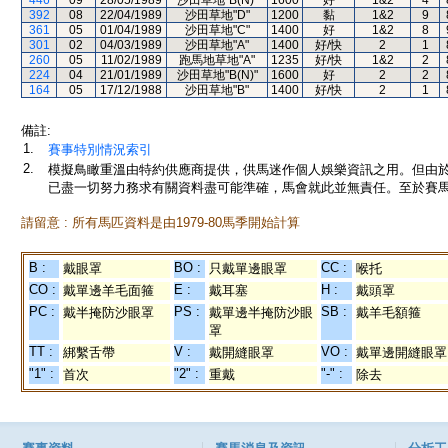
446
09
28/05/1989
沙田草地"B(N)"
1600
好
1&2
4
392
08
22/04/1989
沙田草地"D"
1200
黏
1&2
9
361
05
01/04/1989
沙田草地"C"
1400
好
1&2
8
301
02
04/03/1989
沙田草地"A"
1400
好/快
2
1
260
05
11/02/1989
跑馬地草地"A"
1235
好/快
1&2
2
224
04
21/01/1989
沙田草地"B(N)"
1600
好
2
2
164
05
17/12/1988
沙田草地"B"
1400
好/快
2
1
備註:
1.
賽事特別情況索引
2.
模擬鳥瞰重溫由特約供應商提供，供馬迷作個人娛樂資訊之用。但由
已盡一切努力務求有關資料盡可能準確，馬會就此並無責任。至於賽馬
請留意 : 所有馬匹資料是由1979-80馬季開始計算
B :
BO :
CC :
戴眼罩
只戴單邊眼罩
喉托
CO :
E :
H :
戴單邊羊毛面箍
戴耳塞
戴頭罩
PC :
PS :
SB :
戴半掩防沙眼罩
戴單邊半掩防沙眼
戴羊毛額箍
罩
TT :
V :
VO :
綁繫舌帶
戴開縫眼罩
戴單邊開縫眼罩
"1" :
"2" :
"-" :
首次
重戴
除去