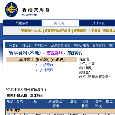
馬場活動
賽馬資訊
足球資訊
賽事資料(本地)
|
賽事資料(越洋轉播)
|
賽馬新聞
|
主要賽事
|
視聽播
報名表
排位表
即時賠率
練馬師分場表
騎師分場表
參考資料
統計
幸運爵士 (BE128) (已退役)
出生地
毛色 / 性別
往績紀錄
進口類別
其他馬匹
總獎金*
冠-亞-季-總出賽次數*
*包括本地及海外賽績及獎金
馬匹往績紀錄 - 幸運爵士
場次
名次
日期
馬場/跑道/
途程
場地
賽事
檔位
賽道
狀況
班次
91/92
馬季