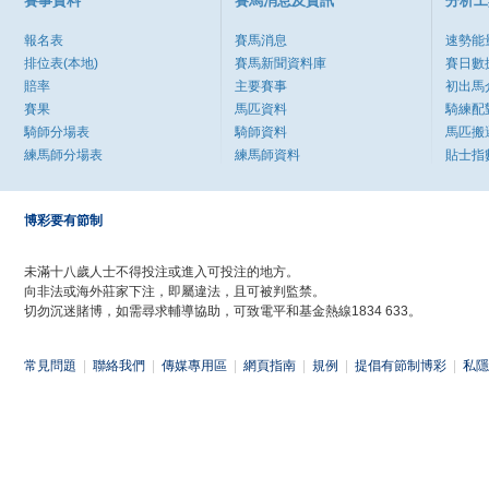
賽事資料
賽馬消息及資訊
分析工
報名表
賽馬消息
速勢能
排位表(本地)
賽馬新聞資料庫
賽日數
賠率
主要賽事
初出馬
賽果
馬匹資料
騎練配
騎師分場表
騎師資料
馬匹搬
練馬師分場表
練馬師資料
貼士指
博彩要有節制
未滿十八歲人士不得投注或進入可投注的地方。
向非法或海外莊家下注，即屬違法，且可被判監禁。
切勿沉迷賭博，如需尋求輔導協助，可致電平和基金熱線1834 633。
常見問題
|
聯絡我們
|
傳媒專用區
|
網頁指南
|
規例
|
提倡有節制博彩
|
私隱