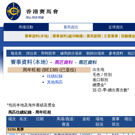
馬場活動
賽馬資訊
足球資訊
賽事資料(本地)
|
賽事資料(越洋轉播)
|
賽馬新聞
|
主要賽事
|
視聽播
報名表
排位表
即時賠率
練馬師分場表
騎師分場表
參考資料
統計
周年旺相 (BE138) (已退役)
出生地
毛色 / 性別
往績紀錄
進口類別
其他馬匹
總獎金*
冠-亞-季-總出賽次數*
*包括本地及海外賽績及獎金
馬匹往績紀錄 - 周年旺相
場次
名次
日期
馬場/跑道/
途程
場地
賽事
檔位
賽道
狀況
班次
93/94
馬季