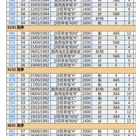
390
10
30/03/1994
跑馬地草地"B"
2230
好
5&6
4
362
04
16/03/1994
跑馬地草地"A"
1800
好
6
12
302
04
12/02/1994
沙田草地"A"
1400
好
6
9
280
08
29/01/1994
沙田草地"D"
2000
好
5&6
2
146
07
28/11/1993
沙田草地"B"
1800
好/快
6
2
099
04
06/11/1993
沙田草地"A(N)"
1600
軟
6
9
92/93
馬季
485
09
05/06/1993
沙田草地"B(N)"
2000
黏
4&5
12
449
08
19/05/1993
跑馬地草地"A"
1800
好
5
6
374
04
14/04/1993
跑馬地草地"B"
2230
好
5&6
1
318
14
21/03/1993
沙田草地"B(N)"
1600
好
5
4
170
10
06/01/1993
跑馬地安妥膠跑道
1600
好/快
5
3
132
10
14/11/1992
沙田草地"A"
2000
好
5&6
14
031
05
27/09/1992
沙田草地"B(N)"
1900
好
5
5
017
06
19/09/1992
沙田草地"A"
1600
好
5
7
91/92
馬季
490
05
07/06/1992
沙田草地"A"
1800
軟
4
4
479
07
31/05/1992
沙田草地"B"
2000
黏
4&5
7
457
08
17/05/1992
沙田草地"A"
1600
軟
4
4
434
04
06/05/1992
跑馬地安妥膠跑道
2000
好/快
4&5
5
383
08
08/04/1992
跑馬地草地"B"
2230
軟
3&4
10
305
10
22/02/1992
沙田草地"C"
1800
黏
4
3
254
03
25/01/1992
沙田草地"C"
2000
好
3&4
4
173
13
15/12/1991
沙田草地"A"
2000
好
3&4
5
139
12
24/11/1991
沙田草地"C"
1600
好
3
12
068
10
19/10/1991
沙田草地"A(N)"
2000
好
3&4
6
037
11
28/09/1991
沙田草地"B(N)"
1400
好
3
12
90/91
馬季
482
07
09/06/1991
沙田草地"A"
2000
軟
2&3
3