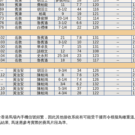
67
賓康
胡活士
多個馬位
28
116
--
69
賓康
費柏龍
11
7.7
120
--
1
69
賓康
胡活士
6-1/2
44
116
--
2
71
賓康
柏葛
9
19
121
--
1
73
岳敦
陳俊輝
20-1/4
52
114
--
2
76
岳敦
魯賓遜
3-1/2
6.6
122
--
1
76
岳敦
白禮棟
7-1/4
22
126
--
1
102
岳敦
魯賓遜
21
7.8
131
--
1
103
岳敦
魯賓遜
3-1/2
10
122
--
2
100
岳敦
華卓良
7
15
131
--
1
102
岳敦
談樹文
12
74
108
--
1
104
岳敦
史永邦
25-3/4
23
123
--
2
104
岳敦
魯賓遜
18
50
117
--
1
--
黃汝安
胡活士
9-3/4
34
126
--
1
112
黃汝安
陳柏鴻
8
7.6
125
--
2
--
黃汝安
陳柏鴻
6-1/4
7.4
126
--
1
--
黃汝安
陳柏鴻
3/4
6.2
132
--
1
110
黃汝安
陳柏鴻
5-3/4
37
120
--
1
110
黃汝安
陳柏鴻
4-3/4
28
122
--
1
於香港馬場內手機信號頻繁，因此其他接收系統有可能受干擾而令模擬鳥瞰重溫
結果, 馬迷應參考實際的賽馬片段為準。