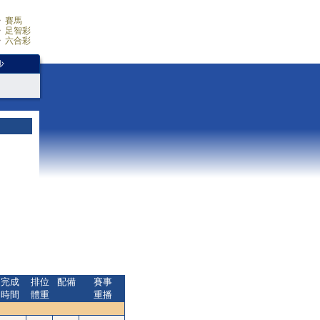
賽馬
足智彩
六合彩
少
完成
排位
配備
賽事
時間
體重
重播