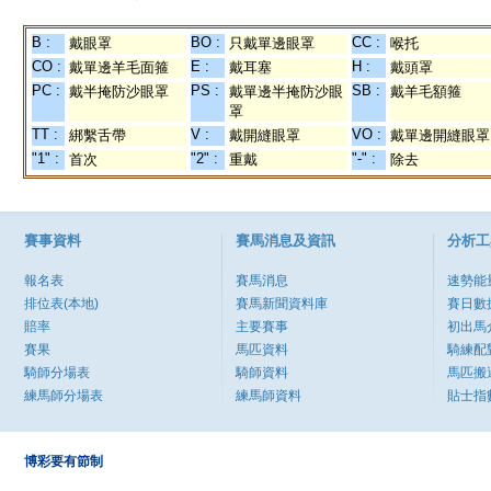
B :
BO :
CC :
戴眼罩
只戴單邊眼罩
喉托
CO :
E :
H :
戴單邊羊毛面箍
戴耳塞
戴頭罩
PC :
PS :
SB :
戴半掩防沙眼罩
戴單邊半掩防沙眼
戴羊毛額箍
罩
TT :
V :
VO :
綁繫舌帶
戴開縫眼罩
戴單邊開縫眼罩
"1" :
"2" :
"-" :
首次
重戴
除去
賽事資料
賽馬消息及資訊
分析工
報名表
賽馬消息
速勢能
排位表(本地)
賽馬新聞資料庫
賽日數
賠率
主要賽事
初出馬
賽果
馬匹資料
騎練配
騎師分場表
騎師資料
馬匹搬
練馬師分場表
練馬師資料
貼士指
博彩要有節制