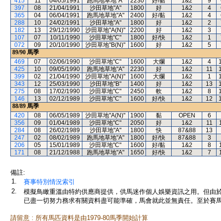
415
11
04/05/1991
跑馬地草地"A"
2230
好/黏
1&2
9
397
08
21/04/1991
沙田草地"A"
1800
好
1&2
4
365
04
06/04/1991
跑馬地草地"A"
2400
好/黏
1&2
4
288
10
24/02/1991
沙田草地"A"
1800
好
1&2
2
182
13
29/12/1990
沙田草地"A(N)"
2200
好
1&2
3
107
07
10/11/1990
沙田草地"C"
1800
好/快
1&2
1
072
09
20/10/1990
沙田草地"B(N)"
1600
好
1&2
5
89/90
馬季
469
07
02/06/1990
沙田草地"C"
1600
大爛
1&2
4
425
10
09/05/1990
跑馬地草地"A"
2230
好
1&2
11
399
02
21/04/1990
沙田草地"A(N)"
1600
大爛
1&2
1
343
12
25/03/1990
沙田草地"B"
1400
好
1&2
13
275
08
17/02/1990
沙田草地"C"
2450
軟
1&2
8
146
13
02/12/1989
沙田草地"C"
1600
好/快
1&2
12
88/89
馬季
420
08
06/05/1989
沙田草地"A(N)"
1900
黏
OPEN
6
356
09
01/04/1989
沙田草地"C"
2050
好
1&2
11
284
08
26/02/1989
沙田草地"A"
1800
快
87&88
13
247
02
08/02/1989
跑馬地草地"A"
1800
好/快
87&88
3
206
05
15/01/1989
沙田草地"C"
1600
好/黏
1&2
8
171
08
21/12/1988
跑馬地草地"A"
1650
好/快
1&2
7
備註:
1.
賽事特別情況索引
2.
模擬鳥瞰重溫由特約供應商提供，供馬迷作個人娛樂資訊之用。但由
已盡一切努力務求有關資料盡可能準確，馬會就此並無責任。至於賽馬
請留意 : 所有馬匹資料是由1979-80馬季開始計算