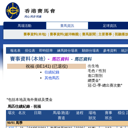
馬場活動
賽馬資訊
足球資訊
賽事資料(本地)
|
賽事資料(越洋轉播)
|
賽馬新聞
|
主要賽事
|
視聽播
報名表
排位表
即時賠率
練馬師分場表
騎師分場表
參考資料
統計
祝福 (BE141) (已退役)
出生地
毛色 / 性別
往績紀錄
進口類別
其他馬匹
總獎金*
冠-亞-季-總出賽次數*
*包括本地及海外賽績及獎金
馬匹往績紀錄 - 祝福
場次
名次
日期
馬場/跑道/
途程
場地
賽事
檔位
賽道
狀況
班次
90/91
馬季