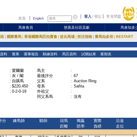
登入
/
登記
常見問題
首頁
English
馬會會員
慈善及社區貢獻
馬會知多
放區
|
國際賽馬
|
香港國際馬匹拍賣會
|
從化馬場
|
投注指南
|
賽馬知多些
|
RESTART
資料
賽果
賽事報告
騎練資料
馬匹資料
試閘結果
賽期表
:
愛爾蘭
馬主
:
:
灰 / 閹
最後評分
:
67
:
自購馬
父系
:
Auction Ring
:
$220,450
母系
:
Safita
:
0-2-0-19
外祖父
:
同父系馬
:
沒有
評分
練馬師
騎師
頭馬
獨贏
實際
沿途
距離
賠率
負磅
走位