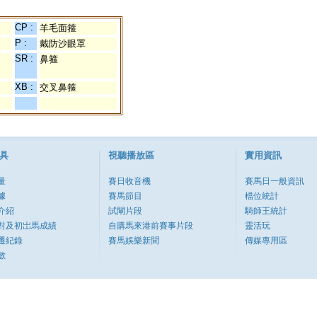
CP :
羊毛面箍
P :
戴防沙眼罩
SR :
鼻箍
XB :
交叉鼻箍
具
視聽播放區
實用資訊
量
賽日收音機
賽馬日一般資訊
據
賽馬節目
檔位統計
介紹
試閘片段
騎師王統計
對及初岀馬成績
自購馬來港前賽事片段
靈活玩
遷紀錄
賽馬娛樂新聞
傳媒專用區
數