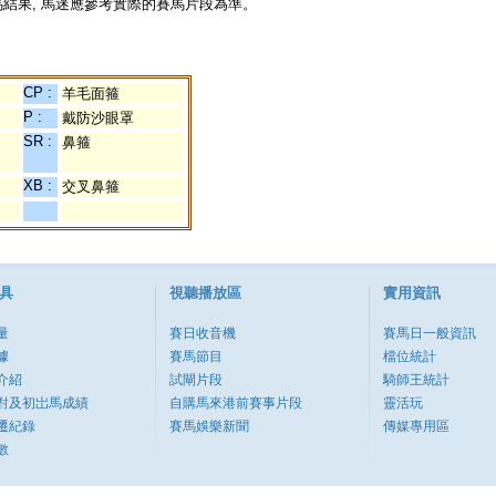
結果, 馬迷應參考實際的賽馬片段為準。
CP :
羊毛面箍
P :
戴防沙眼罩
SR :
鼻箍
XB :
交叉鼻箍
具
視聽播放區
實用資訊
量
賽日收音機
賽馬日一般資訊
據
賽馬節目
檔位統計
介紹
試閘片段
騎師王統計
對及初岀馬成績
自購馬來港前賽事片段
靈活玩
遷紀錄
賽馬娛樂新聞
傳媒專用區
數