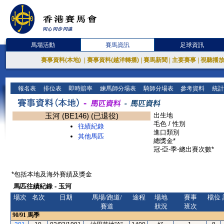
馬場活動
賽馬資訊
足球資訊
賽事資料(本地)
|
賽事資料(越洋轉播)
|
賽馬新聞
|
主要賽事
|
視聽播
報名表
排位表
即時賠率
練馬師分場表
騎師分場表
參考資料
統計
玉河 (BE146) (已退役)
出生地
毛色 / 性別
往績紀錄
進口類別
其他馬匹
總獎金*
冠-亞-季-總出賽次數*
*包括本地及海外賽績及獎金
馬匹往績紀錄 - 玉河
場次
名次
日期
馬場/跑道/
途程
場地
賽事
檔位
賽道
狀況
班次
90/91
馬季