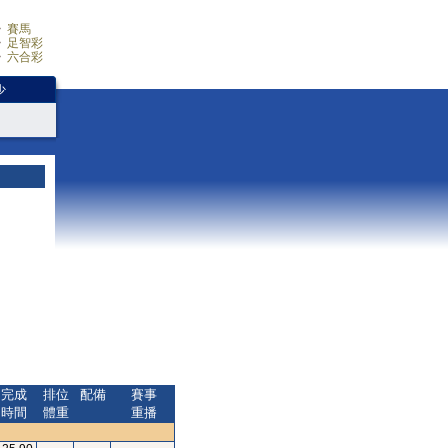
賽馬
足智彩
六合彩
少
完成
排位
配備
賽事
時間
體重
重播