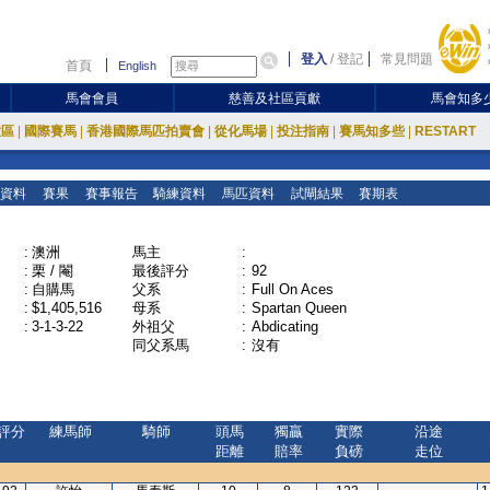
登入
/
登記
常見問題
首頁
English
馬會會員
慈善及社區貢獻
馬會知多
放區
|
國際賽馬
|
香港國際馬匹拍賣會
|
從化馬場
|
投注指南
|
賽馬知多些
|
RESTART
資料
賽果
賽事報告
騎練資料
馬匹資料
試閘結果
賽期表
:
澳洲
馬主
:
:
栗 / 閹
最後評分
:
92
:
自購馬
父系
:
Full On Aces
:
$1,405,516
母系
:
Spartan Queen
:
3-1-3-22
外祖父
:
Abdicating
同父系馬
:
沒有
評分
練馬師
騎師
頭馬
獨贏
實際
沿途
距離
賠率
負磅
走位