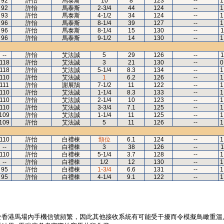
92
許怡
馬泰斯
10
8
123
--
1
92
許怡
馬泰斯
2-3/4
44
124
--
1
93
許怡
馬泰斯
4-1/2
34
124
--
1
96
許怡
馬泰斯
8-1/4
39
127
--
1
96
許怡
馬泰斯
8-1/4
15
130
--
1
96
許怡
馬泰斯
9-1/2
14
130
--
1
--
許怡
艾法誠
5
29
126
--
1
118
許怡
艾法誠
3
21
130
--
0
118
許怡
艾法誠
5-1/4
8.3
134
--
1
110
許怡
艾法誠
1
6.2
126
--
1
111
許怡
謝展鵠
7-1/2
11
122
--
1
110
許怡
艾法誠
1-1/4
8.3
133
--
1
110
許怡
艾法誠
2-1/4
10
123
--
1
110
許怡
艾法誠
3-3/4
7.1
125
--
1
109
許怡
艾法誠
1-1/4
11
125
--
1
109
許怡
艾法誠
5
11
126
--
1
110
許怡
白禮棟
頸位
6.1
124
--
1
--
許怡
白禮棟
3
38
126
--
1
110
許怡
白禮棟
5-1/4
3.7
128
--
1
--
許怡
白禮棟
1/2
12
130
--
1
95
許怡
白禮棟
1-3/4
6.6
131
--
1
95
許怡
白禮棟
4-1/4
9.1
122
--
1
於香港馬場內手機信號頻繁，因此其他接收系統有可能受干擾而令模擬鳥瞰重溫