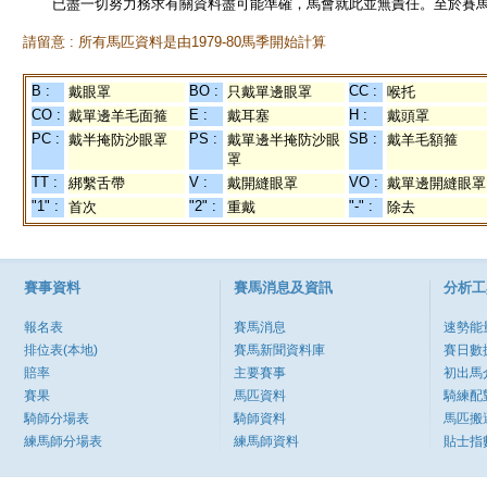
已盡一切努力務求有關資料盡可能準確，馬會就此並無責任。至於賽馬
請留意 : 所有馬匹資料是由1979-80馬季開始計算
B :
BO :
CC :
戴眼罩
只戴單邊眼罩
喉托
CO :
E :
H :
戴單邊羊毛面箍
戴耳塞
戴頭罩
PC :
PS :
SB :
戴半掩防沙眼罩
戴單邊半掩防沙眼
戴羊毛額箍
罩
TT :
V :
VO :
綁繫舌帶
戴開縫眼罩
戴單邊開縫眼罩
"1" :
"2" :
"-" :
首次
重戴
除去
賽事資料
賽馬消息及資訊
分析工
報名表
賽馬消息
速勢能
排位表(本地)
賽馬新聞資料庫
賽日數
賠率
主要賽事
初出馬
賽果
馬匹資料
騎練配
騎師分場表
騎師資料
馬匹搬
練馬師分場表
練馬師資料
貼士指