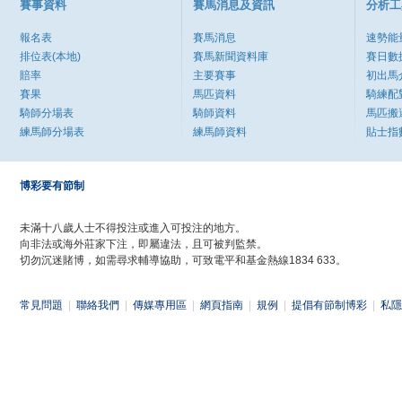
賽事資料
賽馬消息及資訊
分析工
報名表
賽馬消息
速勢能
排位表(本地)
賽馬新聞資料庫
賽日數
賠率
主要賽事
初出馬
賽果
馬匹資料
騎練配
騎師分場表
騎師資料
馬匹搬
練馬師分場表
練馬師資料
貼士指
博彩要有節制
未滿十八歲人士不得投注或進入可投注的地方。
向非法或海外莊家下注，即屬違法，且可被判監禁。
切勿沉迷賭博，如需尋求輔導協助，可致電平和基金熱線1834 633。
常見問題
|
聯絡我們
|
傳媒專用區
|
網頁指南
|
規例
|
提倡有節制博彩
|
私隱