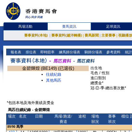
馬場活動
賽馬資訊
足球資訊
賽事資料(本地)
|
賽事資料(越洋轉播)
|
賽馬新聞
|
主要賽事
|
視聽播
報名表
排位表
即時賠率
練馬師分場表
騎師分場表
參考資料
統計
金碧輝煌 (BE149) (已退役)
出生地
毛色 / 性別
往績紀錄
進口類別
其他馬匹
總獎金*
冠-亞-季-總出賽次數*
*包括本地及海外賽績及獎金
馬匹往績紀錄 - 金碧輝煌
場次
名次
日期
馬場/跑道/
途程
場地
賽事
檔位
賽道
狀況
班次
89/90
馬季