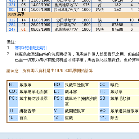
433
14
13/05/1990
沙田草地"B"
1800
軟
OPEN
3
321
05
14/03/1990
跑馬地草地"A"
975
好
1&2
4
005
13
16/09/1989
沙田草地"A(N)"
1600
好/快
1&2
4
88/89
馬季
312
14
11/03/1989
沙田草地"B"
1800
快
1
10
284
11
26/02/1989
沙田草地"A"
1800
快
87&88
4
247
01
08/02/1989
跑馬地草地"A"
1800
好/快
87&88
6
備註:
1.
賽事特別情況索引
2.
模擬鳥瞰重溫由特約供應商提供，供馬迷作個人娛樂資訊之用。但由
已盡一切努力務求有關資料盡可能準確，馬會就此並無責任。至於賽馬
請留意 : 所有馬匹資料是由1979-80馬季開始計算
B :
BO :
CC :
戴眼罩
只戴單邊眼罩
喉托
CO :
E :
H :
戴單邊羊毛面箍
戴耳塞
戴頭罩
PC :
PS :
SB :
戴半掩防沙眼罩
戴單邊半掩防沙眼
戴羊毛額箍
罩
TT :
V :
VO :
綁繫舌帶
戴開縫眼罩
戴單邊開縫眼罩
"1" :
"2" :
"-" :
首次
重戴
除去