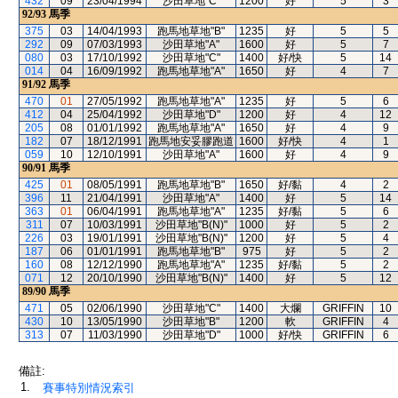
432
09
23/04/1994
沙田草地"C"
1200
好
5
3
92/93
馬季
375
03
14/04/1993
跑馬地草地"B"
1235
好
5
5
292
09
07/03/1993
沙田草地"A"
1600
好
5
7
080
03
17/10/1992
沙田草地"C"
1400
好/快
5
14
014
04
16/09/1992
跑馬地草地"A"
1650
好
4
7
91/92
馬季
470
01
27/05/1992
跑馬地草地"A"
1235
好
5
6
412
04
25/04/1992
沙田草地"D"
1200
好
4
12
205
08
01/01/1992
跑馬地草地"A"
1650
好
4
9
182
07
18/12/1991
跑馬地安妥膠跑道
1600
好/快
4
1
059
10
12/10/1991
沙田草地"A"
1600
好
4
9
90/91
馬季
425
01
08/05/1991
跑馬地草地"B"
1650
好/黏
4
2
396
11
21/04/1991
沙田草地"A"
1400
好
5
14
363
01
06/04/1991
跑馬地草地"A"
1235
好/黏
5
6
311
07
10/03/1991
沙田草地"B(N)"
1000
好
5
2
226
03
19/01/1991
沙田草地"B(N)"
1200
好
5
4
187
06
01/01/1991
跑馬地草地"B"
975
好
5
2
160
08
12/12/1990
跑馬地草地"A"
1235
好/黏
5
2
071
12
20/10/1990
沙田草地"B(N)"
1400
好
5
12
89/90
馬季
471
05
02/06/1990
沙田草地"C"
1400
大爛
GRIFFIN
10
430
10
13/05/1990
沙田草地"B"
1200
軟
GRIFFIN
4
313
07
11/03/1990
沙田草地"D"
1000
好/快
GRIFFIN
6
備註:
1.
賽事特別情況索引