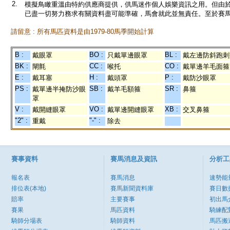
2.
模擬鳥瞰重溫由特約供應商提供，供馬迷作個人娛樂資訊之用。但由
已盡一切努力務求有關資料盡可能準確，馬會就此並無責任。至於賽馬
請留意 : 所有馬匹資料是由1979-80馬季開始計算
B :
BO :
BL :
戴眼罩
只戴單邊眼罩
戴左邊防斜跑刺
BK :
CC :
CO :
閘氈
喉托
戴單邊羊毛面箍
E :
H :
P :
戴耳塞
戴頭罩
戴防沙眼罩
PS :
SB :
SR :
戴單邊半掩防沙眼
戴羊毛額箍
鼻箍
罩
V :
VO :
XB :
戴開縫眼罩
戴單邊開縫眼罩
交叉鼻箍
"2" :
"-" :
重戴
除去
賽事資料
賽馬消息及資訊
分析工
報名表
賽馬消息
速勢能
排位表(本地)
賽馬新聞資料庫
賽日數
賠率
主要賽事
初出馬
賽果
馬匹資料
騎練配
騎師分場表
騎師資料
馬匹搬