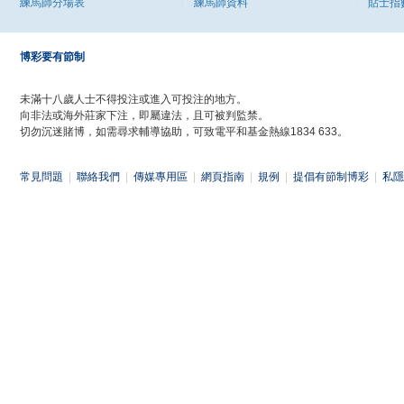
練馬師分場表
練馬師資料
貼士指
博彩要有節制
未滿十八歲人士不得投注或進入可投注的地方。
向非法或海外莊家下注，即屬違法，且可被判監禁。
切勿沉迷賭博，如需尋求輔導協助，可致電平和基金熱線1834 633。
常見問題
|
聯絡我們
|
傳媒專用區
|
網頁指南
|
規例
|
提倡有節制博彩
|
私隱