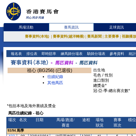
馬場活動
賽馬資訊
足球資訊
賽事資料(本地)
|
賽事資料(越洋轉播)
|
賽馬新聞
|
主要賽事
|
視聽播
報名表
排位表
即時賠率
練馬師分場表
騎師分場表
參考資料
統計
祖心 (BG256) (已退役)
出生地
毛色 / 性別
往績紀錄
進口類別
其他馬匹
總獎金*
冠-亞-季-總出賽次數*
*包括本地及海外賽績及獎金
馬匹往績紀錄 - 祖心
場次
名次
日期
馬場/跑道/
途程
場地
賽事
檔位
賽道
狀況
班次
93/94
馬季