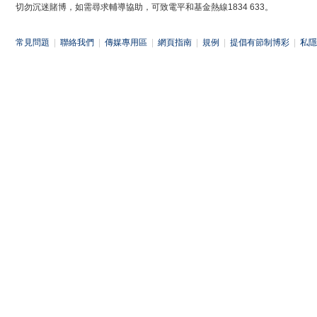
切勿沉迷賭博，如需尋求輔導協助，可致電平和基金熱線1834 633。
常見問題
|
聯絡我們
|
傳媒專用區
|
網頁指南
|
規例
|
提倡有節制博彩
|
私隱