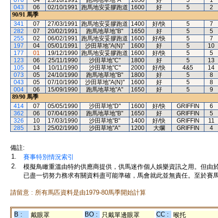
076
04
23/10/1991
跑馬地草地"A"
1650
好
5
1
043
06
02/10/1991
跑馬地安妥膠跑道
1600
好
5
2
90/91
馬季
341
07
27/03/1991
跑馬地安妥膠跑道
1400
好/快
5
7
282
07
20/02/1991
跑馬地草地"B"
1650
好
5
5
255
02
06/02/1991
跑馬地安妥膠跑道
1600
好/快
5
7
197
04
05/01/1991
沙田草地"A(N)"
1600
好
5
10
177
01
19/12/1990
跑馬地安妥膠跑道
1600
好/快
5
5
123
06
25/11/1990
沙田草地"C"
1800
好
5
13
105
04
10/11/1990
沙田草地"C"
2000
好/快
4&5
14
073
05
24/10/1990
跑馬地草地"B"
1800
好
5
8
043
05
07/10/1990
沙田草地"A(N)"
1600
好
5
8
004
06
15/09/1990
跑馬地草地"A"
1650
好
5
9
89/90
馬季
414
07
05/05/1990
沙田草地"D"
1600
好/快
GRIFFIN
6
362
06
07/04/1990
跑馬地草地"B"
1650
好
GRIFFIN
5
326
10
17/03/1990
沙田草地"B"
1400
好/快
GRIFFIN
11
285
13
25/02/1990
沙田草地"A"
1200
大爛
GRIFFIN
4
備註:
1.
賽事特別情況索引
2.
模擬鳥瞰重溫由特約供應商提供，供馬迷作個人娛樂資訊之用。但由
已盡一切努力務求有關資料盡可能準確，馬會就此並無責任。至於賽馬
請留意 : 所有馬匹資料是由1979-80馬季開始計算
B :
BO :
CC :
戴眼罩
只戴單邊眼罩
喉托