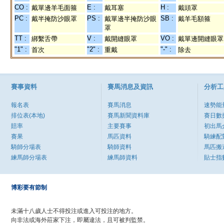
CO :
E :
H :
戴單邊羊毛面箍
戴耳塞
戴頭罩
PC :
PS :
SB :
戴半掩防沙眼罩
戴單邊半掩防沙眼
戴羊毛額箍
罩
TT :
V :
VO :
綁繫舌帶
戴開縫眼罩
戴單邊開縫眼罩
"1" :
"2" :
"-" :
首次
重戴
除去
賽事資料
賽馬消息及資訊
分析工
報名表
賽馬消息
速勢能
排位表(本地)
賽馬新聞資料庫
賽日數
賠率
主要賽事
初出馬
賽果
馬匹資料
騎練配
騎師分場表
騎師資料
馬匹搬
練馬師分場表
練馬師資料
貼士指
博彩要有節制
未滿十八歲人士不得投注或進入可投注的地方。
向非法或海外莊家下注，即屬違法，且可被判監禁。