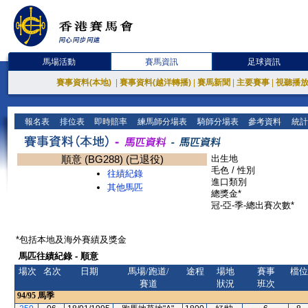
馬場活動
賽馬資訊
足球資訊
賽事資料(本地)
|
賽事資料(越洋轉播)
|
賽馬新聞
|
主要賽事
|
視聽播
報名表
排位表
即時賠率
練馬師分場表
騎師分場表
參考資料
統計
順意 (BG288) (已退役)
出生地
毛色 / 性別
往績紀錄
進口類別
其他馬匹
總獎金*
冠-亞-季-總出賽次數*
*包括本地及海外賽績及獎金
馬匹往績紀錄 - 順意
場次
名次
日期
馬場/跑道/
途程
場地
賽事
檔位
賽道
狀況
班次
94/95
馬季