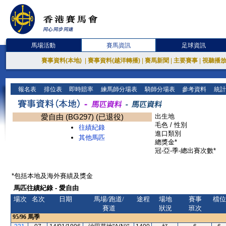
馬場活動
賽馬資訊
足球資訊
賽事資料(本地)
|
賽事資料(越洋轉播)
|
賽馬新聞
|
主要賽事
|
視聽播
報名表
排位表
即時賠率
練馬師分場表
騎師分場表
參考資料
統計
愛自由 (BG297) (已退役)
出生地
毛色 / 性別
往績紀錄
進口類別
其他馬匹
總獎金*
冠-亞-季-總出賽次數*
*包括本地及海外賽績及獎金
馬匹往績紀錄 - 愛自由
場次
名次
日期
馬場/跑道/
途程
場地
賽事
檔位
賽道
狀況
班次
95/96
馬季