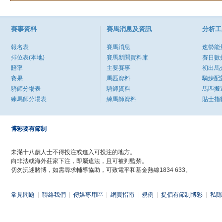
賽事資料
賽馬消息及資訊
分析工
報名表
賽馬消息
速勢能
排位表(本地)
賽馬新聞資料庫
賽日數
賠率
主要賽事
初出馬
賽果
馬匹資料
騎練配
騎師分場表
騎師資料
馬匹搬
練馬師分場表
練馬師資料
貼士指
博彩要有節制
未滿十八歲人士不得投注或進入可投注的地方。
向非法或海外莊家下注，即屬違法，且可被判監禁。
切勿沉迷賭博，如需尋求輔導協助，可致電平和基金熱線1834 633。
常見問題
|
聯絡我們
|
傳媒專用區
|
網頁指南
|
規例
|
提倡有節制博彩
|
私隱