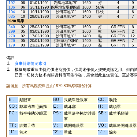
192
08
01/01/1991
跑馬地草地"B"
1650
好
4
9
136
06
28/11/1990
跑馬地安妥膠跑道
1600
好/快
4
8
104
10
10/11/1990
沙田草地"C"
1600
好/快
4
6
035
10
29/09/1990
沙田草地"A"
1400
好
4
7
89/90
馬季
340
02
25/03/1990
沙田草地"B"
1600
好
GRIFFIN
8
299
05
03/03/1990
沙田草地"A"
1600
軟
GRIFFIN
2
270
02
17/02/1990
沙田草地"C"
1400
黏
GRIFFIN
12
226
05
20/01/1990
沙田草地"B(N)"
1400
黏
GRIFFIN
7
179
03
23/12/1989
沙田草地"A"
1200
黏
GRIFFIN
5
備註:
1.
賽事特別情況索引
2.
模擬鳥瞰重溫由特約供應商提供，供馬迷作個人娛樂資訊之用。但由
已盡一切努力務求有關資料盡可能準確，馬會就此並無責任。至於賽馬
請留意 : 所有馬匹資料是由1979-80馬季開始計算
B :
BO :
CC :
戴眼罩
只戴單邊眼罩
喉托
CO :
E :
H :
戴單邊羊毛面箍
戴耳塞
戴頭罩
PC :
PS :
SB :
戴半掩防沙眼罩
戴單邊半掩防沙眼
戴羊毛額箍
罩
TT :
V :
VO :
綁繫舌帶
戴開縫眼罩
戴單邊開縫眼罩
"1" :
"2" :
"-" :
首次
重戴
除去