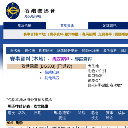
馬場活動
賽馬資訊
足球資訊
賽事資料(本地)
|
賽事資料(越洋轉播)
|
賽馬新聞
|
主要賽事
|
視聽播
報名表
排位表
即時賠率
練馬師分場表
騎師分場表
參考資料
統計
蓋世飛鷹 (BG303) (已退役)
出生地
毛色 / 性別
往績紀錄
進口類別
其他馬匹
總獎金*
冠-亞-季-總出賽次數*
*包括本地及海外賽績及獎金
馬匹往績紀錄 - 蓋世飛鷹
場次
名次
日期
馬場/跑道/
途程
場地
賽事
檔位
賽道
狀況
班次
90/91
馬季