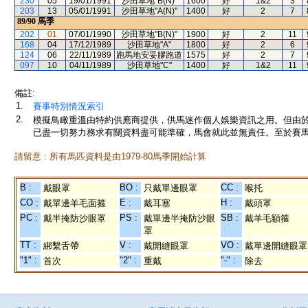
230
05
19/01/1991
沙田草地"B(N)"
1600
好
1&2
3
203
13
05/01/1991
沙田草地"A(N)"
1400
好
2
7
89/90
馬季
202
01
07/01/1990
沙田草地"B(N)"
1900
好
2
11
168
04
17/12/1989
沙田草地"A"
1800
好
2
6
124
06
22/11/1989
跑馬地安妥膠跑道
1575
好
2
7
097
10
04/11/1989
沙田草地"C"
1400
好
1&2
11
備註:
1.
賽事特別情況索引
2.
模擬鳥瞰重溫由特約供應商提供，供馬迷作個人娛樂資訊之用。但由
已盡一切努力務求有關資料盡可能準確，馬會就此並無責任。至於賽馬
請留意 : 所有馬匹資料是由1979-80馬季開始計算
B :
BO :
CC :
戴眼罩
只戴單邊眼罩
喉托
CO :
E :
H :
戴單邊羊毛面箍
戴耳塞
戴頭罩
PC :
PS :
SB :
戴半掩防沙眼罩
戴單邊半掩防沙眼
戴羊毛額箍
罩
TT :
V :
VO :
綁繫舌帶
戴開縫眼罩
戴單邊開縫眼罩
"1" :
"2" :
"-" :
首次
重戴
除去