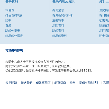
賽事資料
賽馬消息及資訊
分析工
報名表
賽馬消息
速勢能
排位表(本地)
賽馬新聞資料庫
賽日數
賠率
主要賽事
初出馬
賽果
馬匹資料
騎練配
騎師分場表
騎師資料
馬匹搬
練馬師分場表
練馬師資料
貼士指
博彩要有節制
未滿十八歲人士不得投注或進入可投注的地方。
向非法或海外莊家下注，即屬違法，且可被判監禁。
切勿沉迷賭博，如需尋求輔導協助，可致電平和基金熱線1834 633。
常見問題
|
聯絡我們
|
傳媒專用區
|
網頁指南
|
規例
|
提倡有節制博彩
|
私隱