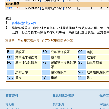
217
11
13/01/1991
沙田草地"B"
1600
好
3
1
6
89/90
馬季
377
01
14/04/1990
沙田草地"A(N)"
1600
黏
3
5
7
備註:
1.
賽事特別情況索引
2.
模擬鳥瞰重溫由特約供應商提供，供馬迷作個人娛樂資訊之用。但由
已盡一切努力務求有關資料盡可能準確，馬會就此並無責任。至於賽馬
請留意 : 所有馬匹資料是由1979-80馬季開始計算
B :
BO :
CC :
戴眼罩
只戴單邊眼罩
喉托
CO :
E :
H :
戴單邊羊毛面箍
戴耳塞
戴頭罩
PC :
PS :
SB :
戴半掩防沙眼罩
戴單邊半掩防沙眼
戴羊毛額箍
罩
TT :
V :
VO :
綁繫舌帶
戴開縫眼罩
戴單邊開縫眼罩
"1" :
"2" :
"-" :
首次
重戴
除去
賽事資料
賽馬消息及資訊
分析工
報名表
賽馬消息
速勢能