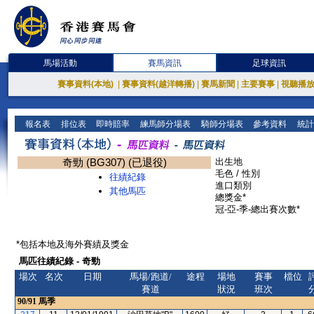
馬場活動
賽馬資訊
足球資訊
賽事資料(本地)
|
賽事資料(越洋轉播)
|
賽馬新聞
|
主要賽事
|
視聽播
報名表
排位表
即時賠率
練馬師分場表
騎師分場表
參考資料
統計
奇勁 (BG307) (已退役)
出生地
毛色 / 性別
往績紀錄
進口類別
其他馬匹
總獎金*
冠-亞-季-總出賽次數*
*包括本地及海外賽績及獎金
馬匹往績紀錄 - 奇勁
場次
名次
日期
馬場/跑道/
途程
場地
賽事
檔位
賽道
狀況
班次
90/91
馬季