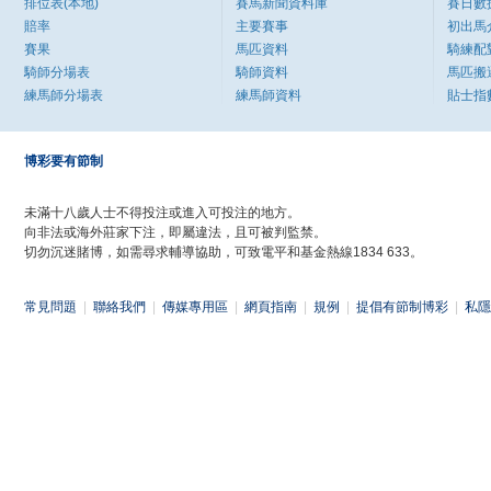
排位表(本地)
賽馬新聞資料庫
賽日數
賠率
主要賽事
初出馬
賽果
馬匹資料
騎練配
騎師分場表
騎師資料
馬匹搬
練馬師分場表
練馬師資料
貼士指
博彩要有節制
未滿十八歲人士不得投注或進入可投注的地方。
向非法或海外莊家下注，即屬違法，且可被判監禁。
切勿沉迷賭博，如需尋求輔導協助，可致電平和基金熱線1834 633。
常見問題
|
聯絡我們
|
傳媒專用區
|
網頁指南
|
規例
|
提倡有節制博彩
|
私隱