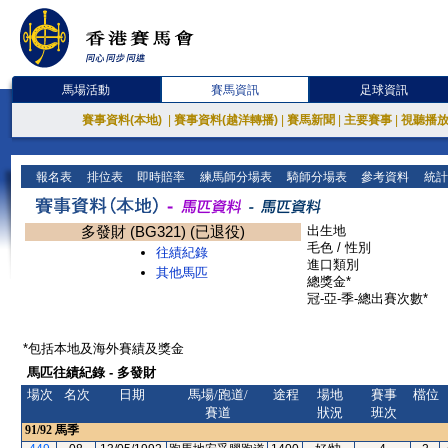
馬場活動
賽馬資訊
足球資訊
賽事資料(本地)
|
賽事資料(越洋轉播)
|
賽馬新聞
|
主要賽事
|
視聽播
報名表
排位表
即時賠率
練馬師分場表
騎師分場表
參考資料
統計
多發財 (BG321) (已退役)
出生地
毛色 / 性別
往績紀錄
進口類別
其他馬匹
總獎金*
冠-亞-季-總出賽次數*
*包括本地及海外賽績及獎金
馬匹往績紀錄 - 多發財
場次
名次
日期
馬場/跑道/
途程
場地
賽事
檔位
賽道
狀況
班次
91/92
馬季