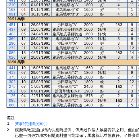
449
08
13/05/1992
跑馬地安妥膠跑道
1400
好/快
4
2
210
08
01/01/1992
跑馬地草地"A"
1800
好
4
11
163
01
07/12/1991
跑馬地草地"B"
1650
好
4
1
091
04
30/10/1991
跑馬地草地"B"
1800
好
4
5
90/91
馬季
451
14
26/05/1991
沙田草地"A"
2000
好
2&3
9
437
09
15/05/1991
跑馬地安妥膠跑道
1600
好/快
3
2
403
06
24/04/1991
跑馬地安妥膠跑道
1600
好/快
3
4
369
12
06/04/1991
跑馬地草地"A"
1800
好/黏
3
9
290
07
24/02/1991
沙田草地"A"
1600
好
3
8
272
11
17/02/1991
跑馬地草地"A"
1800
好
3
12
089
13
03/11/1990
沙田草地"A"
2000
好
2&3
14
026
09
26/09/1990
跑馬地安妥膠跑道
1600
好/快
3
4
89/90
馬季
441
10
16/05/1990
跑馬地草地"A"
1650
好
2
9
412
07
29/04/1990
沙田草地"D"
1800
好/黏
2
9
375
08
11/04/1990
跑馬地安妥膠跑道
1600
好
2
7
302
10
03/03/1990
沙田草地"A"
1800
軟
2
12
275
07
17/02/1990
沙田草地"C"
2450
軟
1&2
7
202
05
07/01/1990
沙田草地"B(N)"
1900
好
2
3
126
04
22/11/1989
跑馬地安妥膠跑道
1575
好
2
8
085
06
29/10/1989
沙田草地"C"
1600
好/快
1&2
7
060
01
18/10/1989
跑馬地安妥膠跑道
1400
好
2
5
備註:
1.
賽事特別情況索引
2.
模擬鳥瞰重溫由特約供應商提供，供馬迷作個人娛樂資訊之用。但由
已盡一切努力務求有關資料盡可能準確，馬會就此並無責任。至於賽馬