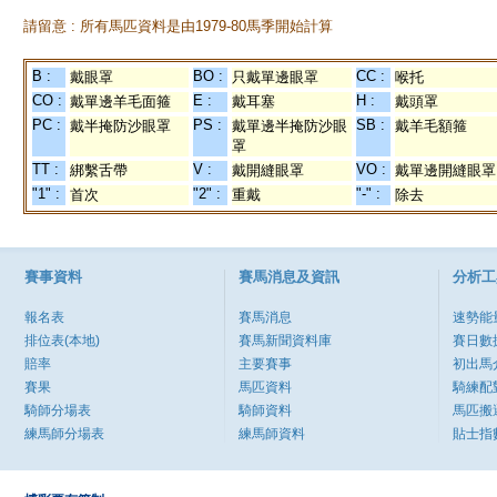
請留意 : 所有馬匹資料是由1979-80馬季開始計算
B :
BO :
CC :
戴眼罩
只戴單邊眼罩
喉托
CO :
E :
H :
戴單邊羊毛面箍
戴耳塞
戴頭罩
PC :
PS :
SB :
戴半掩防沙眼罩
戴單邊半掩防沙眼
戴羊毛額箍
罩
TT :
V :
VO :
綁繫舌帶
戴開縫眼罩
戴單邊開縫眼罩
"1" :
"2" :
"-" :
首次
重戴
除去
賽事資料
賽馬消息及資訊
分析工
報名表
賽馬消息
速勢能
排位表(本地)
賽馬新聞資料庫
賽日數
賠率
主要賽事
初出馬
賽果
馬匹資料
騎練配
騎師分場表
騎師資料
馬匹搬
練馬師分場表
練馬師資料
貼士指