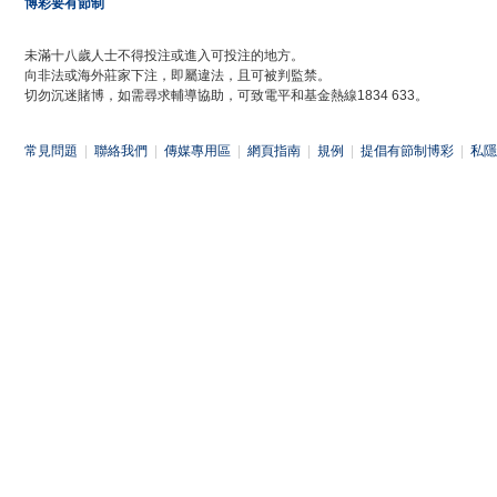
博彩要有節制
未滿十八歲人士不得投注或進入可投注的地方。
向非法或海外莊家下注，即屬違法，且可被判監禁。
切勿沉迷賭博，如需尋求輔導協助，可致電平和基金熱線1834 633。
常見問題
|
聯絡我們
|
傳媒專用區
|
網頁指南
|
規例
|
提倡有節制博彩
|
私隱