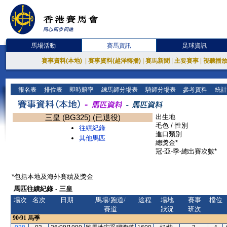
馬場活動
賽馬資訊
足球資訊
賽事資料(本地)
|
賽事資料(越洋轉播)
|
賽馬新聞
|
主要賽事
|
視聽播
報名表
排位表
即時賠率
練馬師分場表
騎師分場表
參考資料
統計
三皇 (BG325) (已退役)
出生地
毛色 / 性別
往績紀錄
進口類別
其他馬匹
總獎金*
冠-亞-季-總出賽次數*
*包括本地及海外賽績及獎金
馬匹往績紀錄 - 三皇
場次
名次
日期
馬場/跑道/
途程
場地
賽事
檔位
賽道
狀況
班次
90/91
馬季