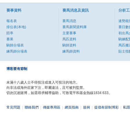
賽事資料
賽馬消息及資訊
分析工
報名表
賽馬消息
速勢能
排位表(本地)
賽馬新聞資料庫
賽日數
賠率
主要賽事
初出馬
賽果
馬匹資料
騎練配
騎師分場表
騎師資料
馬匹搬
練馬師分場表
練馬師資料
貼士指
博彩要有節制
未滿十八歲人士不得投注或進入可投注的地方。
向非法或海外莊家下注，即屬違法，且可被判監禁。
切勿沉迷賭博，如需尋求輔導協助，可致電平和基金熱線1834 633。
常見問題
|
聯絡我們
|
傳媒專用區
|
網頁指南
|
規例
|
提倡有節制博彩
|
私隱