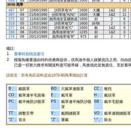
028
03
26/09/1990
跑馬地安妥膠跑道
1600
好/快
3
4
89/90
馬季
487
07
10/06/1990
沙田草地"A"
1600
大爛
1&2
10
397
09
21/04/1990
沙田草地"A(N)"
1600
大爛
1&2
11
375
02
11/04/1990
跑馬地安妥膠跑道
1600
好
2
6
319
05
11/03/1990
沙田草地"D"
1600
好/快
2
5
277
04
17/02/1990
沙田草地"C"
1600
軟
1&2
8
188
08
01/01/1990
跑馬地草地"A"
1235
好
1&2
3
176
09
20/12/1989
跑馬地草地"B"
975
好
2
7
備註:
1.
賽事特別情況索引
2.
模擬鳥瞰重溫由特約供應商提供，供馬迷作個人娛樂資訊之用。但由
已盡一切努力務求有關資料盡可能準確，馬會就此並無責任。至於賽馬
請留意 : 所有馬匹資料是由1979-80馬季開始計算
B :
BO :
CC :
戴眼罩
只戴單邊眼罩
喉托
CO :
E :
H :
戴單邊羊毛面箍
戴耳塞
戴頭罩
PC :
PS :
SB :
戴半掩防沙眼罩
戴單邊半掩防沙眼
戴羊毛額箍
罩
TT :
V :
VO :
綁繫舌帶
戴開縫眼罩
戴單邊開縫眼罩
"1" :
"2" :
"-" :
首次
重戴
除去