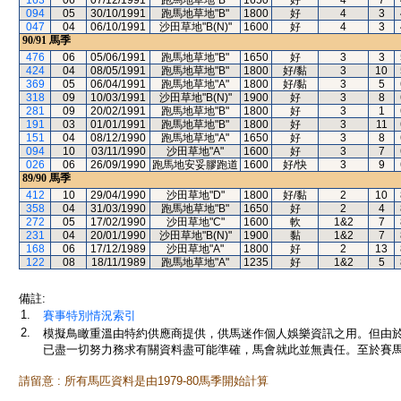
163
06
07/12/1991
跑馬地草地"B"
1650
好
4
7
094
05
30/10/1991
跑馬地草地"B"
1800
好
4
3
047
04
06/10/1991
沙田草地"B(N)"
1600
好
4
3
90/91
馬季
476
06
05/06/1991
跑馬地草地"B"
1650
好
3
3
424
04
08/05/1991
跑馬地草地"B"
1800
好/黏
3
10
369
05
06/04/1991
跑馬地草地"A"
1800
好/黏
3
5
318
09
10/03/1991
沙田草地"B(N)"
1900
好
3
8
281
09
20/02/1991
跑馬地草地"B"
1800
好
3
1
191
03
01/01/1991
跑馬地草地"B"
1800
好
3
11
151
04
08/12/1990
跑馬地草地"A"
1650
好
3
8
094
10
03/11/1990
沙田草地"A"
1600
好
3
7
026
06
26/09/1990
跑馬地安妥膠跑道
1600
好/快
3
9
89/90
馬季
412
10
29/04/1990
沙田草地"D"
1800
好/黏
2
10
358
04
31/03/1990
跑馬地草地"B"
1650
好
2
4
272
05
17/02/1990
沙田草地"C"
1600
軟
1&2
7
231
04
20/01/1990
沙田草地"B(N)"
1900
黏
1&2
7
168
06
17/12/1989
沙田草地"A"
1800
好
2
13
122
08
18/11/1989
跑馬地草地"A"
1235
好
1&2
5
備註:
1.
賽事特別情況索引
2.
模擬鳥瞰重溫由特約供應商提供，供馬迷作個人娛樂資訊之用。但由
已盡一切努力務求有關資料盡可能準確，馬會就此並無責任。至於賽馬
請留意 : 所有馬匹資料是由1979-80馬季開始計算