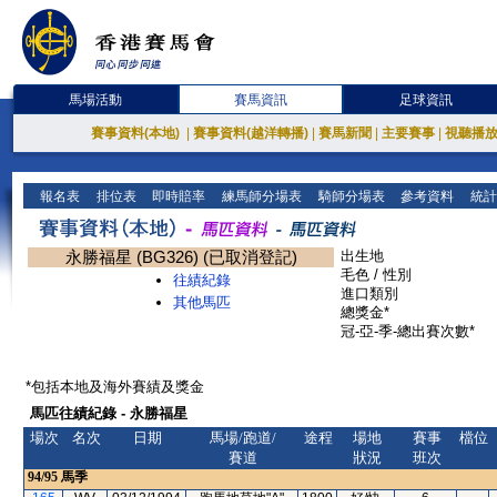
馬場活動
賽馬資訊
足球資訊
賽事資料(本地)
|
賽事資料(越洋轉播)
|
賽馬新聞
|
主要賽事
|
視聽播
報名表
排位表
即時賠率
練馬師分場表
騎師分場表
參考資料
統計
永勝福星 (BG326) (已取消登記)
出生地
毛色 / 性別
往績紀錄
進口類別
其他馬匹
總獎金*
冠-亞-季-總出賽次數*
*包括本地及海外賽績及獎金
馬匹往績紀錄 - 永勝福星
場次
名次
日期
馬場/跑道/
途程
場地
賽事
檔位
賽道
狀況
班次
94/95
馬季