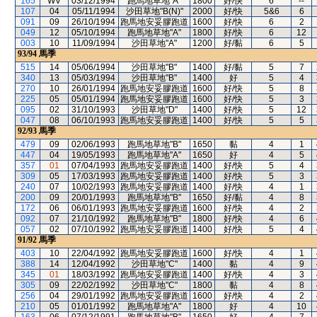
165
WV
03/12/1994
跑馬地草地"A"
1800
好/快
6
--
107
04
05/11/1994
沙田草地"B(N)"
2000
好/快
5&6
6
091
09
26/10/1994
跑馬地安妥膠跑道
1600
好/快
6
2
049
12
05/10/1994
跑馬地草地"A"
1800
好/快
6
12
003
10
11/09/1994
沙田草地"A"
1200
好/黏
6
5
93/94
馬季
515
14
05/06/1994
沙田草地"B"
1400
好/黏
5
7
340
13
05/03/1994
沙田草地"B"
1400
好
5
4
270
10
26/01/1994
跑馬地安妥膠跑道
1600
好/快
5
8
225
05
05/01/1994
跑馬地安妥膠跑道
1600
好/快
5
3
095
02
31/10/1993
沙田草地"D"
1400
好/快
5
12
047
08
06/10/1993
跑馬地安妥膠跑道
1400
好/快
5
5
92/93
馬季
479
09
02/06/1993
跑馬地草地"B"
1650
黏
4
1
447
04
19/05/1993
跑馬地草地"A"
1650
好
4
5
357
01
07/04/1993
跑馬地安妥膠跑道
1400
好/快
5
4
309
05
17/03/1993
跑馬地安妥膠跑道
1400
好/快
5
3
240
07
10/02/1993
跑馬地安妥膠跑道
1400
好/快
4
1
200
09
20/01/1993
跑馬地草地"B"
1650
好/黏
4
8
172
06
06/01/1993
跑馬地安妥膠跑道
1600
好/快
4
2
092
07
21/10/1992
跑馬地草地"B"
1800
好/快
4
6
057
02
07/10/1992
跑馬地安妥膠跑道
1400
好/快
5
4
91/92
馬季
403
10
22/04/1992
跑馬地安妥膠跑道
1600
好/快
4
1
388
14
12/04/1992
沙田草地"C"
1400
黏
4
9
345
01
18/03/1992
跑馬地安妥膠跑道
1400
好/快
4
3
305
09
22/02/1992
沙田草地"C"
1800
黏
4
8
256
04
29/01/1992
跑馬地安妥膠跑道
1600
好/快
4
2
210
05
01/01/1992
跑馬地草地"A"
1800
好
4
10