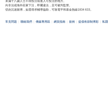
未滿十八歲人士不得投注或進入可投注的地方。
向非法或海外莊家下注，即屬違法，且可被判監禁。
切勿沉迷賭博，如需尋求輔導協助，可致電平和基金熱線1834 633。
常見問題
|
聯絡我們
|
傳媒專用區
|
網頁指南
|
規例
|
提倡有節制博彩
|
私隱