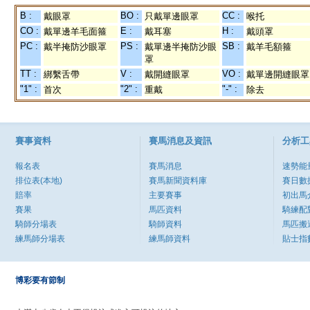
B :
BO :
CC :
戴眼罩
只戴單邊眼罩
喉托
CO :
E :
H :
戴單邊羊毛面箍
戴耳塞
戴頭罩
PC :
PS :
SB :
戴半掩防沙眼罩
戴單邊半掩防沙眼
戴羊毛額箍
罩
TT :
V :
VO :
綁繫舌帶
戴開縫眼罩
戴單邊開縫眼罩
"1" :
"2" :
"-" :
首次
重戴
除去
賽事資料
賽馬消息及資訊
分析工
報名表
賽馬消息
速勢能
排位表(本地)
賽馬新聞資料庫
賽日數
賠率
主要賽事
初出馬
賽果
馬匹資料
騎練配
騎師分場表
騎師資料
馬匹搬
練馬師分場表
練馬師資料
貼士指
博彩要有節制