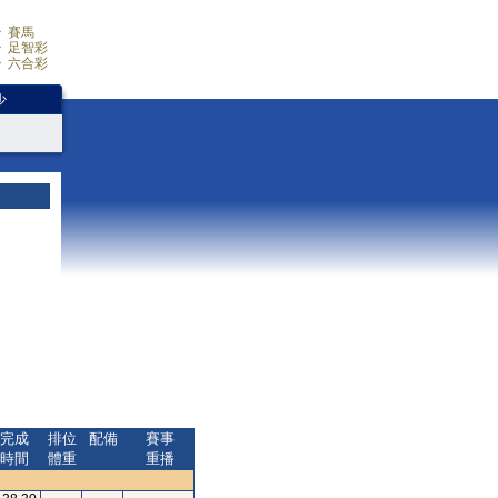
賽馬
足智彩
六合彩
少
完成
排位
配備
賽事
時間
體重
重播