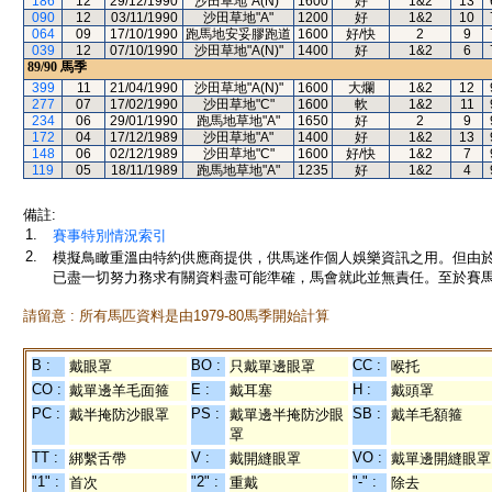
186
12
29/12/1990
沙田草地"A(N)"
1600
好
1&2
13
090
12
03/11/1990
沙田草地"A"
1200
好
1&2
10
064
09
17/10/1990
跑馬地安妥膠跑道
1600
好/快
2
9
039
12
07/10/1990
沙田草地"A(N)"
1400
好
1&2
6
89/90
馬季
399
11
21/04/1990
沙田草地"A(N)"
1600
大爛
1&2
12
277
07
17/02/1990
沙田草地"C"
1600
軟
1&2
11
234
06
29/01/1990
跑馬地草地"A"
1650
好
2
9
172
04
17/12/1989
沙田草地"A"
1400
好
1&2
13
148
06
02/12/1989
沙田草地"C"
1600
好/快
1&2
7
119
05
18/11/1989
跑馬地草地"A"
1235
好
1&2
4
備註:
1.
賽事特別情況索引
2.
模擬鳥瞰重溫由特約供應商提供，供馬迷作個人娛樂資訊之用。但由
已盡一切努力務求有關資料盡可能準確，馬會就此並無責任。至於賽馬
請留意 : 所有馬匹資料是由1979-80馬季開始計算
B :
BO :
CC :
戴眼罩
只戴單邊眼罩
喉托
CO :
E :
H :
戴單邊羊毛面箍
戴耳塞
戴頭罩
PC :
PS :
SB :
戴半掩防沙眼罩
戴單邊半掩防沙眼
戴羊毛額箍
罩
TT :
V :
VO :
綁繫舌帶
戴開縫眼罩
戴單邊開縫眼罩
"1" :
"2" :
"-" :
首次
重戴
除去