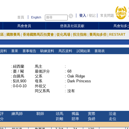
登入
/
登記
常見問題
首頁
English
馬會會員
慈善及社區貢獻
馬會知多
放區
|
國際賽馬
|
香港國際馬匹拍賣會
|
從化馬場
|
投注指南
|
賽馬知多些
|
RESTART
資料
賽果
賽事報告
騎練資料
馬匹資料
試閘結果
賽期表
:
紐西蘭
馬主
:
:
棗 / 閹
最後評分
:
68
:
自購馬
父系
:
Oak Ridge
:
$18,900
母系
:
Dark Princess
:
0-0-0-10
外祖父
:
同父系馬
:
沒有
評
練馬師
騎師
頭馬
獨贏
實際
沿途
分
距離
賠率
負磅
走位