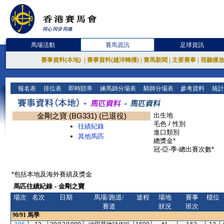
馬場活動
賽馬資訊
足球資訊
賽事資料(本地)
|
賽事資料(越洋轉播)
|
賽馬新聞
|
主要賽事
|
視聽播
報名表
排位表
即時賠率
練馬師分場表
騎師分場表
參考資料
統計
金剛之寶 (BG331) (已退役)
出生地
毛色 / 性別
往績紀錄
進口類別
其他馬匹
總獎金*
冠-亞-季-總出賽次數*
*包括本地及海外賽績及獎金
馬匹往績紀錄 - 金剛之寶
場次
名次
日期
馬場/跑道/
途程
場地
賽事
檔位
賽道
狀況
班次
90/91
馬季