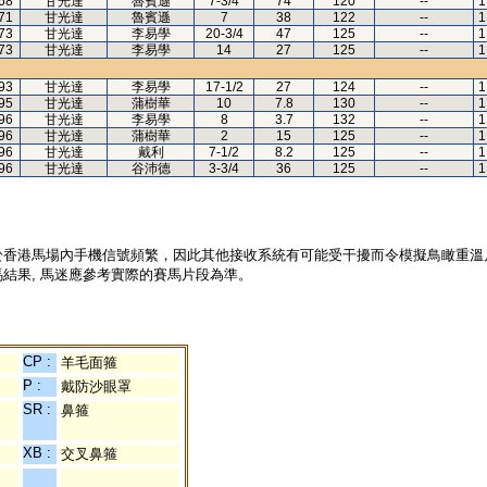
68
甘光達
魯賓遜
7-3/4
74
120
--
1
71
甘光達
魯賓遜
7
38
122
--
1
73
甘光達
李易學
20-3/4
47
125
--
1
73
甘光達
李易學
14
27
125
--
1
93
甘光達
李易學
17-1/2
27
124
--
1
95
甘光達
蒲樹華
10
7.8
130
--
1
96
甘光達
李易學
8
3.7
132
--
1
96
甘光達
蒲樹華
2
15
125
--
1
96
甘光達
戴利
7-1/2
8.2
125
--
1
96
甘光達
谷沛德
3-3/4
36
125
--
1
於香港馬場內手機信號頻繁，因此其他接收系統有可能受干擾而令模擬鳥瞰重溫
結果, 馬迷應參考實際的賽馬片段為準。
CP :
羊毛面箍
P :
戴防沙眼罩
SR :
鼻箍
XB :
交叉鼻箍