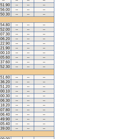
--
--
--
--
.51.90
--
--
--
.56.00
--
--
--
.50.30
--
--
--
.54.80
--
--
--
.52.00
--
--
--
.07.30
--
--
--
.06.20
--
--
--
.22.90
--
--
--
.21.90
--
--
--
.00.10
--
--
--
.05.60
--
--
--
.37.60
--
--
--
.52.30
--
--
--
.51.60
--
--
--
.36.20
--
--
--
.51.20
--
--
--
.00.10
--
--
--
.00.30
--
--
--
.06.30
--
--
--
.18.20
--
--
--
.07.80
--
--
--
.06.40
--
--
--
.49.90
--
--
--
.05.40
--
--
--
.39.00
--
--
--