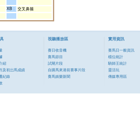
XB :
交叉鼻箍
具
視聽播放區
實用資訊
量
賽日收音機
賽馬日一般資訊
據
賽馬節目
檔位統計
介紹
試閘片段
騎師王統計
對及初岀馬成績
自購馬來港前賽事片段
靈活玩
遷紀錄
賽馬娛樂新聞
傳媒專用區
數