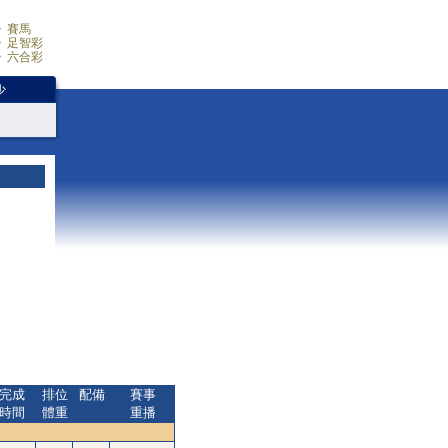
賽馬
足智彩
六合彩
少
完成
排位
配備
賽事
時間
體重
重播