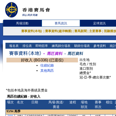
馬場活動
賽馬資訊
足球資訊
賽事資料(本地)
|
賽事資料(越洋轉播)
|
賽馬新聞
|
主要賽事
|
視聽播
報名表
排位表
即時賠率
練馬師分場表
騎師分場表
參考資料
統計
好收入 (BG336) (已退役)
出生地
毛色 / 性別
往績紀錄
進口類別
其他馬匹
總獎金*
冠-亞-季-總出賽次數*
*包括本地及海外賽績及獎金
馬匹往績紀錄 - 好收入
場次
名次
日期
馬場/跑道/
途程
場地
賽事
檔位
賽道
狀況
班次
93/94
馬季