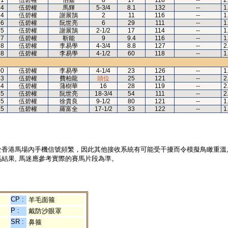
61
伍碧權
伯嘉
8
17
118
--
2
64
伍碧權
馬輝
5-3/4
8.1
132
--
1
64
伍碧權
謝展鵠
2
11
116
--
1
66
伍碧權
阮世亮
6
29
111
--
1
65
伍碧權
謝展鵠
2-1/2
17
114
--
1
67
伍碧權
靳能
9
9.4
116
--
1
68
伍碧權
李易學
4-3/4
8.8
127
--
2
68
伍碧權
李易學
4-1/2
60
118
--
1
90
伍碧權
李易學
4-1/4
23
126
--
1
83
伍碧權
費柏龍
頭位
25
121
--
2
84
伍碧權
蒲樹華
16
28
119
--
2
85
伍碧權
阮世亮
18-3/4
54
111
--
2
85
伍碧權
徐貴良
9-1/2
80
121
--
1
85
伍碧權
羅富全
17-1/2
33
122
--
1
於香港馬場內手機信號頻繁，因此其他接收系統有可能受干擾而令模擬鳥瞰重溫
結果, 馬迷應參考實際的賽馬片段為準。
CP :
羊毛面箍
P :
戴防沙眼罩
SR :
鼻箍