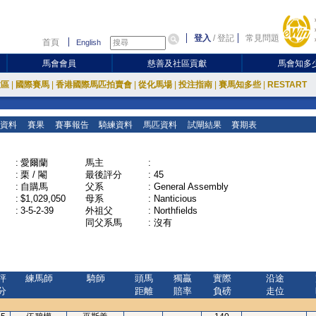
登入
/
登記
常見問題
首頁
English
馬會會員
慈善及社區貢獻
馬會知多
放區
|
國際賽馬
|
香港國際馬匹拍賣會
|
從化馬場
|
投注指南
|
賽馬知多些
|
RESTART
資料
賽果
賽事報告
騎練資料
馬匹資料
試閘結果
賽期表
:
愛爾蘭
馬主
:
:
栗 / 閹
最後評分
:
45
:
自購馬
父系
:
General Assembly
:
$1,029,050
母系
:
Nanticious
:
3-5-2-39
外祖父
:
Northfields
同父系馬
:
沒有
評
練馬師
騎師
頭馬
獨贏
實際
沿途
分
距離
賠率
負磅
走位