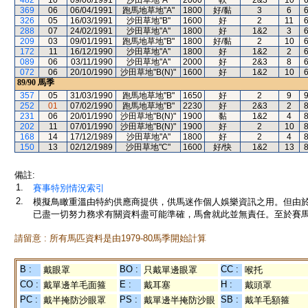
482
10
09/06/1991
沙田草地"A"
2000
軟
2&3
10
369
06
06/04/1991
跑馬地草地"A"
1800
好/黏
3
6
326
05
16/03/1991
沙田草地"B"
1600
好
2
11
288
07
24/02/1991
沙田草地"A"
1800
好
1&2
3
209
03
09/01/1991
跑馬地草地"B"
1800
好/黏
2
10
172
11
16/12/1990
沙田草地"A"
1800
好
1&2
2
089
06
03/11/1990
沙田草地"A"
2000
好
2&3
8
072
06
20/10/1990
沙田草地"B(N)"
1600
好
1&2
10
89/90
馬季
357
05
31/03/1990
跑馬地草地"B"
1650
好
2
9
252
01
07/02/1990
跑馬地草地"B"
2230
好
2&3
2
231
06
20/01/1990
沙田草地"B(N)"
1900
黏
1&2
4
202
11
07/01/1990
沙田草地"B(N)"
1900
好
2
10
168
14
17/12/1989
沙田草地"A"
1800
好
2
4
150
13
02/12/1989
沙田草地"C"
1600
好/快
1&2
13
備註:
1.
賽事特別情況索引
2.
模擬鳥瞰重溫由特約供應商提供，供馬迷作個人娛樂資訊之用。但由
已盡一切努力務求有關資料盡可能準確，馬會就此並無責任。至於賽馬
請留意 : 所有馬匹資料是由1979-80馬季開始計算
B :
BO :
CC :
戴眼罩
只戴單邊眼罩
喉托
CO :
E :
H :
戴單邊羊毛面箍
戴耳塞
戴頭罩
PC :
PS :
SB :
戴半掩防沙眼罩
戴單邊半掩防沙眼
戴羊毛額箍