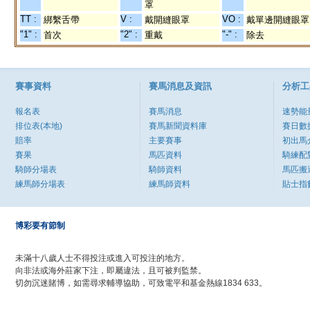
罩
TT :
V :
VO :
綁繫舌帶
戴開縫眼罩
戴單邊開縫眼罩
"1" :
"2" :
"-" :
首次
重戴
除去
賽事資料
賽馬消息及資訊
分析工
報名表
賽馬消息
速勢能
排位表(本地)
賽馬新聞資料庫
賽日數
賠率
主要賽事
初出馬
賽果
馬匹資料
騎練配
騎師分場表
騎師資料
馬匹搬
練馬師分場表
練馬師資料
貼士指
博彩要有節制
未滿十八歲人士不得投注或進入可投注的地方。
向非法或海外莊家下注，即屬違法，且可被判監禁。
切勿沉迷賭博，如需尋求輔導協助，可致電平和基金熱線1834 633。