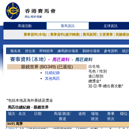
馬場活動
賽馬資訊
足球資訊
賽事資料(本地)
|
賽事資料(越洋轉播)
|
賽馬新聞
|
主要賽事
|
視聽播
報名表
排位表
即時賠率
練馬師分場表
騎師分場表
參考資料
統計
眼鏡世界 (BG349) (已退役)
出生地
毛色 / 性別
往績紀錄
進口類別
其他馬匹
總獎金*
冠-亞-季-總出賽次數*
*包括本地及海外賽績及獎金
馬匹往績紀錄 - 眼鏡世界
場次
名次
日期
馬場/跑道/
途程
場地
賽事
檔位
賽道
狀況
班次
94/95
馬季