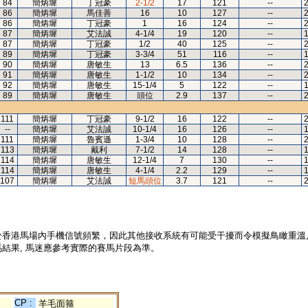
84
簡炳墀
丁冠豪
2-1/2
17
121
--
2
86
簡炳墀
馬佳善
16
10
127
--
2
86
簡炳墀
丁冠豪
1
16
124
--
2
87
簡炳墀
艾法誠
4-1/4
19
120
--
1
87
簡炳墀
丁冠豪
1/2
40
125
--
2
89
簡炳墀
丁冠豪
3-3/4
51
116
--
1
90
簡炳墀
唐敏生
13
6.5
136
--
2
91
簡炳墀
唐敏生
1-1/2
10
134
--
2
92
簡炳墀
唐敏生
15-1/4
5
122
--
1
89
簡炳墀
唐敏生
頭位
2.9
137
--
2
111
簡炳墀
丁冠豪
9-1/2
16
122
--
2
--
簡炳墀
艾法誠
10-1/4
16
126
--
1
111
簡炳墀
魯賓遜
1-3/4
10
128
--
2
113
簡炳墀
戴利
7-1/2
14
128
--
1
114
簡炳墀
唐敏生
12-1/4
7
130
--
1
114
簡炳墀
唐敏生
4-1/4
2.2
129
--
1
107
簡炳墀
艾法誠
短馬頭位
3.7
121
--
2
於香港馬場內手機信號頻繁，因此其他接收系統有可能受干擾而令模擬鳥瞰重溫
結果, 馬迷應參考實際的賽馬片段為準。
CP :
羊毛面箍