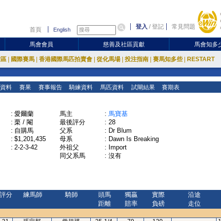
登入
/
登記
常見問題
首頁
English
馬會會員
慈善及社區貢獻
馬會知多
放區
|
國際賽馬
|
香港國際馬匹拍賣會
|
從化馬場
|
投注指南
|
賽馬知多些
|
RESTART
資料
賽果
賽事報告
騎練資料
馬匹資料
試閘結果
賽期表
:
愛爾蘭
馬主
:
馬寶基
:
栗 / 閹
最後評分
:
28
:
自購馬
父系
:
Dr Blum
:
$1,201,435
母系
:
Dawn Is Breaking
:
2-2-3-42
外祖父
:
Import
同父系馬
:
沒有
評分
練馬師
騎師
頭馬
獨贏
實際
沿途
距離
賠率
負磅
走位