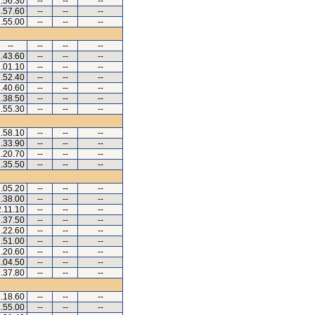
.56.30
--
--
--
.57.60
--
--
--
.55.00
--
--
--
--
--
--
--
.43.60
--
--
--
.01.10
--
--
--
.52.40
--
--
--
.40.60
--
--
--
.38.50
--
--
--
.55.30
--
--
--
.58.10
--
--
--
.33.90
--
--
--
.20.70
--
--
--
.35.50
--
--
--
.05.20
--
--
--
.38.00
--
--
--
2.11.10
--
--
--
.37.50
--
--
--
.22.60
--
--
--
.51.00
--
--
--
.20.60
--
--
--
.04.50
--
--
--
.37.80
--
--
--
.18.60
--
--
--
.55.00
--
--
--