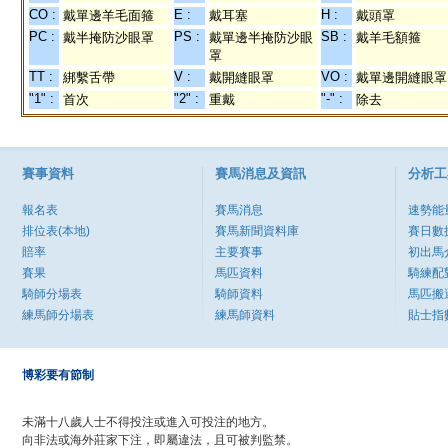
CO :
E :
H :
戴單邊羊毛面箍
戴耳塞
戴頭罩
PC :
PS :
SB :
戴半掩防沙眼罩
戴單邊半掩防沙眼
戴羊毛額箍
罩
TT :
V :
VO :
綁繫舌帶
戴開縫眼罩
戴單邊開縫眼罩
"1" :
"2" :
"-" :
首次
重戴
除去
賽事資料
賽馬消息及資訊
分析工
報名表
賽馬消息
速勢能
排位表(本地)
賽馬新聞資料庫
賽日數
賠率
主要賽事
初出馬
賽果
馬匹資料
騎練配
騎師分場表
騎師資料
馬匹搬
練馬師分場表
練馬師資料
貼士指
博彩要有節制
未滿十八歲人士不得投注或進入可投注的地方。
向非法或海外莊家下注，即屬違法，且可被判監禁。