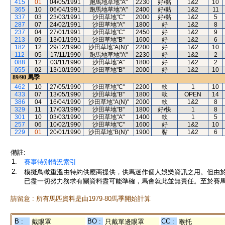
415
01
04/05/1991
跑馬地草地"A"
2230
好/黏
1&2
10
365
10
06/04/1991
跑馬地草地"A"
2400
好/黏
1&2
11
337
03
23/03/1991
沙田草地"C"
2000
好/黏
1&2
5
287
07
24/02/1991
沙田草地"A"
1800
好
1&2
8
237
04
27/01/1991
沙田草地"C"
2450
好
1&2
9
213
09
13/01/1991
沙田草地"B"
1600
好
1&2
6
182
12
29/12/1990
沙田草地"A(N)"
2200
好
1&2
10
112
05
17/11/1990
跑馬地草地"A"
2230
好
1&2
2
088
12
03/11/1990
沙田草地"A"
1800
好
1&2
2
055
02
13/10/1990
沙田草地"B"
2000
好
1&2
10
89/90
馬季
462
10
27/05/1990
沙田草地"C"
2200
軟
1
10
433
07
13/05/1990
沙田草地"B"
1800
軟
OPEN
14
386
04
16/04/1990
沙田草地"A(N)"
2000
軟
1&2
8
329
11
17/03/1990
沙田草地"B"
1800
好/快
1
8
301
10
03/03/1990
沙田草地"A"
1400
軟
1
5
257
06
10/02/1990
沙田草地"C"
1600
好
1&2
10
229
01
20/01/1990
沙田草地"B(N)"
1900
黏
1&2
6
備註:
1.
賽事特別情況索引
2.
模擬鳥瞰重溫由特約供應商提供，供馬迷作個人娛樂資訊之用。但由
已盡一切努力務求有關資料盡可能準確，馬會就此並無責任。至於賽馬
請留意 : 所有馬匹資料是由1979-80馬季開始計算
B :
BO :
CC :
戴眼罩
只戴單邊眼罩
喉托