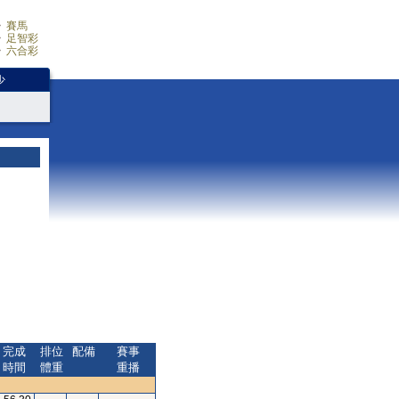
賽馬
足智彩
六合彩
少
完成
排位
配備
賽事
時間
體重
重播