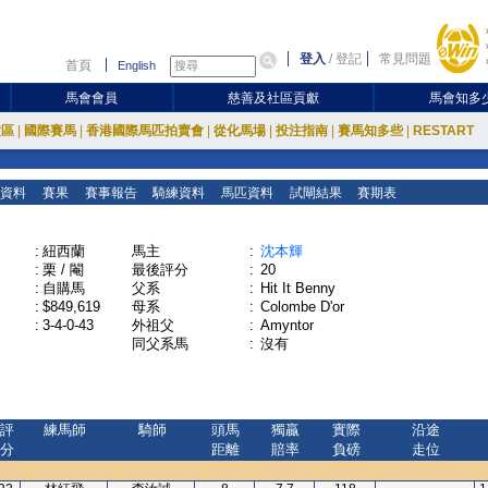
登入
/
登記
常見問題
首頁
English
馬會會員
慈善及社區貢獻
馬會知多
放區
|
國際賽馬
|
香港國際馬匹拍賣會
|
從化馬場
|
投注指南
|
賽馬知多些
|
RESTART
資料
賽果
賽事報告
騎練資料
馬匹資料
試閘結果
賽期表
:
紐西蘭
馬主
:
沈本輝
:
栗 / 閹
最後評分
:
20
:
自購馬
父系
:
Hit It Benny
:
$849,619
母系
:
Colombe D'or
:
3-4-0-43
外祖父
:
Amyntor
同父系馬
:
沒有
評
練馬師
騎師
頭馬
獨贏
實際
沿途
分
距離
賠率
負磅
走位