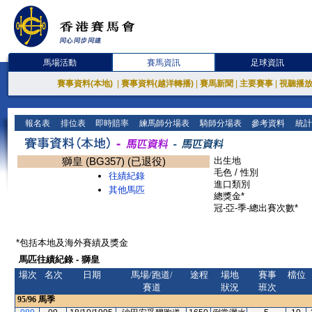
馬場活動
賽馬資訊
足球資訊
賽事資料(本地)
|
賽事資料(越洋轉播)
|
賽馬新聞
|
主要賽事
|
視聽播
報名表
排位表
即時賠率
練馬師分場表
騎師分場表
參考資料
統計
獅皇 (BG357) (已退役)
出生地
毛色 / 性別
往績紀錄
進口類別
其他馬匹
總獎金*
冠-亞-季-總出賽次數*
*包括本地及海外賽績及獎金
馬匹往績紀錄 - 獅皇
場次
名次
日期
馬場/跑道/
途程
場地
賽事
檔位
賽道
狀況
班次
95/96
馬季