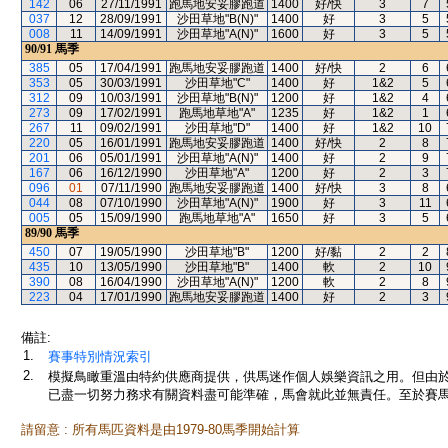
142
06
27/11/1991
跑馬地安妥膠跑道
1400
好/快
3
7
037
12
28/09/1991
沙田草地"B(N)"
1400
好
3
5
008
11
14/09/1991
沙田草地"A(N)"
1600
好
3
5
90/91
馬季
385
05
17/04/1991
跑馬地安妥膠跑道
1400
好/快
2
6
353
05
30/03/1991
沙田草地"C"
1400
好
1&2
5
312
09
10/03/1991
沙田草地"B(N)"
1200
好
1&2
4
273
09
17/02/1991
跑馬地草地"A"
1235
好
1&2
1
267
11
09/02/1991
沙田草地"D"
1400
好
1&2
10
220
05
16/01/1991
跑馬地安妥膠跑道
1400
好/快
2
8
201
06
05/01/1991
沙田草地"A(N)"
1400
好
2
9
167
06
16/12/1990
沙田草地"A"
1200
好
2
3
096
01
07/11/1990
跑馬地安妥膠跑道
1400
好/快
3
8
044
08
07/10/1990
沙田草地"A(N)"
1900
好
3
11
005
05
15/09/1990
跑馬地草地"A"
1650
好
3
5
89/90
馬季
450
07
19/05/1990
沙田草地"B"
1200
好/黏
2
2
435
10
13/05/1990
沙田草地"B"
1400
軟
2
10
390
08
16/04/1990
沙田草地"A(N)"
1200
軟
2
8
223
04
17/01/1990
跑馬地安妥膠跑道
1400
好
2
3
備註:
1.
賽事特別情況索引
2.
模擬鳥瞰重溫由特約供應商提供，供馬迷作個人娛樂資訊之用。但由
已盡一切努力務求有關資料盡可能準確，馬會就此並無責任。至於賽馬
請留意 : 所有馬匹資料是由1979-80馬季開始計算