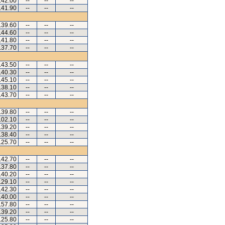
.42.00
--
--
--
.41.90
--
--
--
.39.60
--
--
--
.44.60
--
--
--
.41.80
--
--
--
.37.70
--
--
--
.43.50
--
--
--
.40.30
--
--
--
.45.10
--
--
--
.38.10
--
--
--
.43.70
--
--
--
.39.80
--
--
--
.02.10
--
--
--
.39.20
--
--
--
.38.40
--
--
--
.25.70
--
--
--
.42.70
--
--
--
.37.80
--
--
--
.40.20
--
--
--
.29.10
--
--
--
.42.30
--
--
--
.40.00
--
--
--
.57.80
--
--
--
.39.20
--
--
--
.25.80
--
--
--