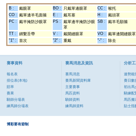
B :
BO :
CC :
戴眼罩
只戴單邊眼罩
喉托
CO :
E :
H :
戴單邊羊毛面箍
戴耳塞
戴頭罩
PC :
PS :
SB :
戴半掩防沙眼罩
戴單邊半掩防沙眼
戴羊毛額箍
罩
TT :
V :
VO :
綁繫舌帶
戴開縫眼罩
戴單邊開縫眼罩
"1" :
"2" :
"-" :
首次
重戴
除去
賽事資料
賽馬消息及資訊
分析工
報名表
賽馬消息
速勢能
排位表(本地)
賽馬新聞資料庫
賽日數
賠率
主要賽事
初出馬
賽果
馬匹資料
騎練配
騎師分場表
騎師資料
馬匹搬
練馬師分場表
練馬師資料
貼士指
博彩要有節制