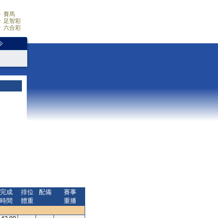
賽馬
足智彩
六合彩
少
完成
排位
配備
賽事
時間
體重
重播