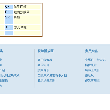
CP :
羊毛面箍
P :
戴防沙眼罩
SR :
鼻箍
XB :
交叉鼻箍
具
視聽播放區
實用資訊
量
賽日收音機
賽馬日一般資訊
據
賽馬節目
檔位統計
介紹
試閘片段
騎師王統計
對及初岀馬成績
自購馬來港前賽事片段
靈活玩
遷紀錄
賽馬娛樂新聞
傳媒專用區
數