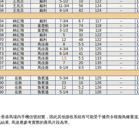
54
王兆旦
戴利
5-1/2
10
122
--
1
56
王兆旦
戴利
11-3/4
56
124
--
1
56
王兆旦
戴利
8-1/4
82
124
--
1
64
林紅飛
戴利
7-3/4
6.7
117
--
1
64
林紅飛
葉楚航
2-3/4
74
118
--
1
66
林紅飛
葉楚航
3-1/2
99
118
--
1
68
林紅飛
戴利
5
32
122
--
1
70
林紅飛
戴利
12
48
122
--
1
72
林紅飛
馬佳善
8
5.5
124
--
1
73
林紅飛
馬佳善
4-3/4
15
125
--
1
73
林紅飛
馬佳善
6-1/4
41
125
--
1
65
林紅飛
馬佳善
1/2
5.5
133
--
1
67
林紅飛
馬佳善
7
20
135
--
2
67
林紅飛
馬佳善
6-1/4
9.5
135
--
1
89
岳敦
魯賓遜
5-3/4
9.6
125
--
1
90
岳敦
魯賓遜
23
10
126
--
1
90
岳敦
魯賓遜
12
5.2
126
--
1
90
岳敦
魯賓遜
5-1/4
12
126
--
1
於香港馬場內手機信號頻繁，因此其他接收系統有可能受干擾而令模擬鳥瞰重溫
結果, 馬迷應參考實際的賽馬片段為準。