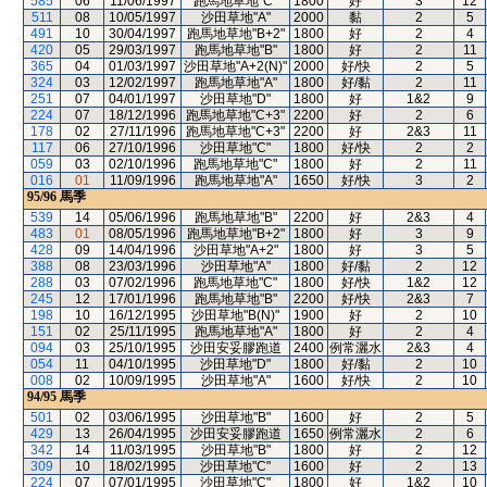
585
06
11/06/1997
跑馬地草地"C"
1800
好
3
12
511
08
10/05/1997
沙田草地"A"
2000
黏
2
5
491
10
30/04/1997
跑馬地草地"B+2"
1800
好
2
4
420
05
29/03/1997
跑馬地草地"B"
1800
好
2
11
365
04
01/03/1997
沙田草地"A+2(N)"
2000
好/快
2
5
324
03
12/02/1997
跑馬地草地"A"
1800
好/黏
2
11
251
07
04/01/1997
沙田草地"D"
1800
好
1&2
9
224
07
18/12/1996
跑馬地草地"C+3"
2200
好
2
6
178
02
27/11/1996
跑馬地草地"C+3"
2200
好
2&3
11
117
06
27/10/1996
沙田草地"C"
1800
好/快
2
2
059
03
02/10/1996
跑馬地草地"C"
1800
好
2
11
016
01
11/09/1996
跑馬地草地"A"
1650
好/快
3
2
95/96
馬季
539
14
05/06/1996
跑馬地草地"B"
2200
好
2&3
4
483
01
08/05/1996
跑馬地草地"B+2"
1800
好
3
9
428
09
14/04/1996
沙田草地"A+2"
1800
好
3
5
388
08
23/03/1996
沙田草地"A"
1800
好/黏
2
12
288
03
07/02/1996
跑馬地草地"C"
1800
好/快
1&2
12
245
12
17/01/1996
跑馬地草地"B"
2200
好/快
2&3
7
198
10
16/12/1995
沙田草地"B(N)"
1900
好
2
10
151
02
25/11/1995
跑馬地草地"A"
1800
好
2
4
094
03
25/10/1995
沙田安妥膠跑道
2400
例常灑水
2&3
4
054
11
04/10/1995
沙田草地"D"
1800
好/黏
2
10
008
02
10/09/1995
沙田草地"A"
1600
好/快
2
10
94/95
馬季
501
02
03/06/1995
沙田草地"B"
1600
好
2
5
429
13
26/04/1995
沙田安妥膠跑道
1650
例常灑水
2
6
342
14
11/03/1995
沙田草地"B"
1800
好
2
12
309
10
18/02/1995
沙田草地"C"
1600
好
2
13
224
07
07/01/1995
沙田草地"C"
1800
好
1&2
10