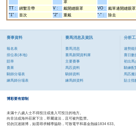
罩
TT :
V :
VO :
綁繫舌帶
戴開縫眼罩
戴單邊開縫眼罩
"1" :
"2" :
"-" :
首次
重戴
除去
賽事資料
賽馬消息及資訊
分析工
報名表
賽馬消息
速勢能
排位表(本地)
賽馬新聞資料庫
賽日數
賠率
主要賽事
初出馬
賽果
馬匹資料
騎練配
騎師分場表
騎師資料
馬匹搬
練馬師分場表
練馬師資料
貼士指
博彩要有節制
未滿十八歲人士不得投注或進入可投注的地方。
向非法或海外莊家下注，即屬違法，且可被判監禁。
切勿沉迷賭博，如需尋求輔導協助，可致電平和基金熱線1834 633。