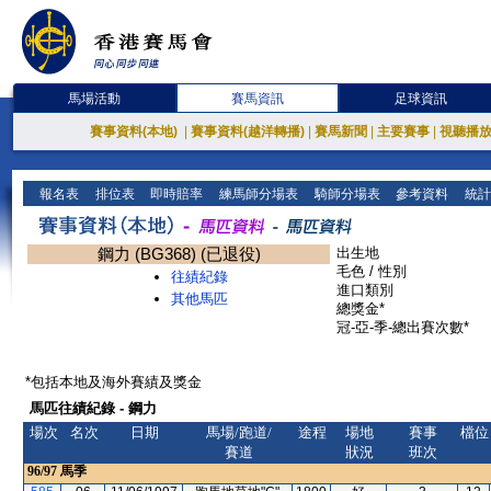
馬場活動
賽馬資訊
足球資訊
賽事資料(本地)
|
賽事資料(越洋轉播)
|
賽馬新聞
|
主要賽事
|
視聽播
報名表
排位表
即時賠率
練馬師分場表
騎師分場表
參考資料
統計
鋼力 (BG368) (已退役)
出生地
毛色 / 性別
往績紀錄
進口類別
其他馬匹
總獎金*
冠-亞-季-總出賽次數*
*包括本地及海外賽績及獎金
馬匹往績紀錄 - 鋼力
場次
名次
日期
馬場/跑道/
途程
場地
賽事
檔位
賽道
狀況
班次
96/97
馬季