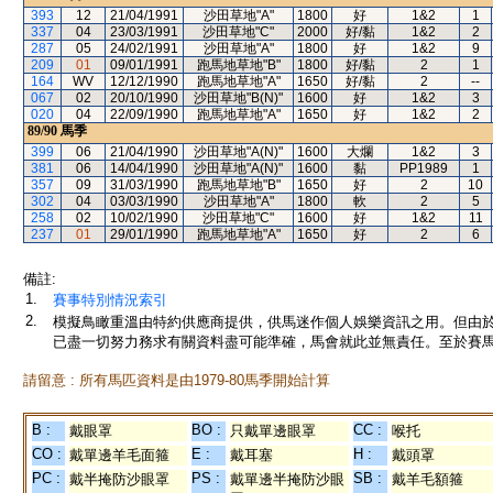
393
12
21/04/1991
沙田草地"A"
1800
好
1&2
1
337
04
23/03/1991
沙田草地"C"
2000
好/黏
1&2
2
287
05
24/02/1991
沙田草地"A"
1800
好
1&2
9
209
01
09/01/1991
跑馬地草地"B"
1800
好/黏
2
1
164
WV
12/12/1990
跑馬地草地"A"
1650
好/黏
2
--
067
02
20/10/1990
沙田草地"B(N)"
1600
好
1&2
3
020
04
22/09/1990
跑馬地草地"A"
1650
好
1&2
2
89/90
馬季
399
06
21/04/1990
沙田草地"A(N)"
1600
大爛
1&2
3
381
06
14/04/1990
沙田草地"A(N)"
1600
黏
PP1989
1
357
09
31/03/1990
跑馬地草地"B"
1650
好
2
10
302
04
03/03/1990
沙田草地"A"
1800
軟
2
5
258
02
10/02/1990
沙田草地"C"
1600
好
1&2
11
237
01
29/01/1990
跑馬地草地"A"
1650
好
2
6
備註:
1.
賽事特別情況索引
2.
模擬鳥瞰重溫由特約供應商提供，供馬迷作個人娛樂資訊之用。但由
已盡一切努力務求有關資料盡可能準確，馬會就此並無責任。至於賽馬
請留意 : 所有馬匹資料是由1979-80馬季開始計算
B :
BO :
CC :
戴眼罩
只戴單邊眼罩
喉托
CO :
E :
H :
戴單邊羊毛面箍
戴耳塞
戴頭罩
PC :
PS :
SB :
戴半掩防沙眼罩
戴單邊半掩防沙眼
戴羊毛額箍