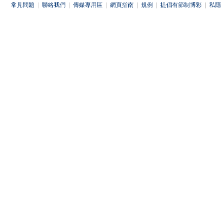
常見問題
|
聯絡我們
|
傳媒專用區
|
網頁指南
|
規例
|
提倡有節制博彩
|
私隱