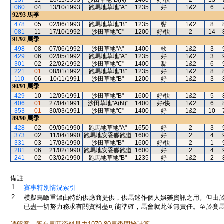
137
11
20/11/1993
沙田草地"B(N)"
1400
好/快
2
13
060
04
13/10/1993
跑馬地草地"A"
1235
好
1&2
6
92/93
馬季
478
05
02/06/1993
跑馬地草地"B"
1235
黏
1&2
8
081
11
17/10/1992
沙田草地"C"
1200
好/快
2
14
91/92
馬季
498
08
07/06/1992
沙田草地"A"
1400
軟
1&2
3
429
06
02/05/1992
跑馬地草地"A"
1235
好
1&2
3
301
02
22/02/1992
沙田草地"C"
1400
黏
1&2
6
221
01
08/01/1992
跑馬地草地"B"
1235
好
1&2
8
110
06
10/11/1991
沙田草地"B"
1200
好
1&2
3
90/91
馬季
429
10
12/05/1991
沙田草地"B"
1600
好/快
1&2
5
406
01
27/04/1991
沙田草地"A(N)"
1400
好/快
1&2
6
353
01
30/03/1991
沙田草地"C"
1400
好
1&2
10
89/90
馬季
428
02
09/05/1990
跑馬地草地"A"
1650
好
2
3
373
02
11/04/1990
跑馬地安妥膠跑道
1600
好
2
4
331
03
17/03/1990
沙田草地"B"
1600
好/快
2
1
281
06
21/02/1990
跑馬地安妥膠跑道
1600
好
2
4
241
02
03/02/1990
跑馬地草地"B"
1235
好
1&2
2
備註:
1.
賽事特別情況索引
2.
模擬鳥瞰重溫由特約供應商提供，供馬迷作個人娛樂資訊之用。但由
已盡一切努力務求有關資料盡可能準確，馬會就此並無責任。至於賽馬