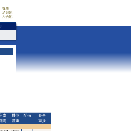
賽馬
足智彩
六合彩
少
完成
排位
配備
賽事
時間
體重
重播