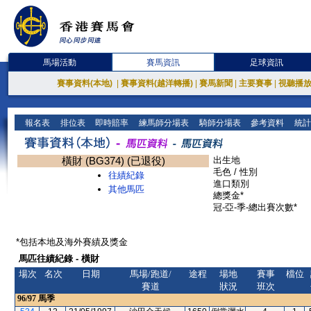
馬場活動
賽馬資訊
足球資訊
賽事資料(本地)
|
賽事資料(越洋轉播)
|
賽馬新聞
|
主要賽事
|
視聽播
報名表
排位表
即時賠率
練馬師分場表
騎師分場表
參考資料
統計
橫財 (BG374) (已退役)
出生地
毛色 / 性別
往績紀錄
進口類別
其他馬匹
總獎金*
冠-亞-季-總出賽次數*
*包括本地及海外賽績及獎金
馬匹往績紀錄 - 橫財
場次
名次
日期
馬場/跑道/
途程
場地
賽事
檔位
賽道
狀況
班次
96/97
馬季