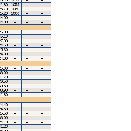
46.40
1033
--
--
11.80
1055
--
--
26.70
1060
--
--
25.20
1060
--
--
44.00
--
--
--
44.00
--
--
--
25.90
--
--
--
45.10
--
--
--
27.00
--
--
--
24.50
--
--
--
25.30
--
--
--
24.80
--
--
--
24.80
--
--
--
25.00
--
--
--
38.00
--
--
--
11.70
--
--
--
39.50
--
--
--
50.60
--
--
--
38.90
--
--
--
11.80
--
--
--
24.40
--
--
--
24.50
--
--
--
25.50
--
--
--
38.00
--
--
--
24.10
--
--
--
41.20
--
--
--