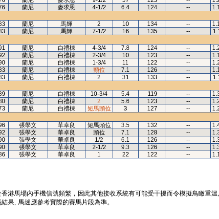
76
蘭尼
麥求恩
9-1/2
57
125
--
1.
76
蘭尼
麥求恩
4-1/2
6.4
124
--
1.
83
蘭尼
馬輝
2
10
134
--
1.
83
蘭尼
馬輝
7-1/2
16
135
--
1.
91
蘭尼
白禮棟
4-3/4
7.8
124
--
1.
92
蘭尼
白禮棟
2-3/4
10
123
--
1.
90
蘭尼
白禮棟
1-3/4
11
122
--
1.
83
蘭尼
白禮棟
頸位
7.1
126
--
1.
83
蘭尼
白禮棟
2
31
133
--
1.
89
蘭尼
白禮棟
10-3/4
5.4
119
--
1.
80
蘭尼
白禮棟
2
5.6
123
--
1.
73
蘭尼
白禮棟
短馬頭位
3
127
--
1.
96
張學文
華卓良
短馬頭位
3.5
132
--
1.
92
張學文
華卓良
頭位
7.1
128
--
1.
90
張學文
華卓良
1/2
6.1
126
--
1.
90
張學文
華卓良
2-1/2
9.3
126
--
1.
86
張學文
華卓良
1
22
122
--
1.
於香港馬場內手機信號頻繁，因此其他接收系統有可能受干擾而令模擬鳥瞰重溫
結果, 馬迷應參考實際的賽馬片段為準。