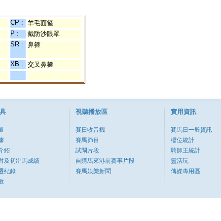
CP :
羊毛面箍
P :
戴防沙眼罩
SR :
鼻箍
XB :
交叉鼻箍
具
視聽播放區
實用資訊
量
賽日收音機
賽馬日一般資訊
據
賽馬節目
檔位統計
介紹
試閘片段
騎師王統計
對及初岀馬成績
自購馬來港前賽事片段
靈活玩
遷紀錄
賽馬娛樂新聞
傳媒專用區
數