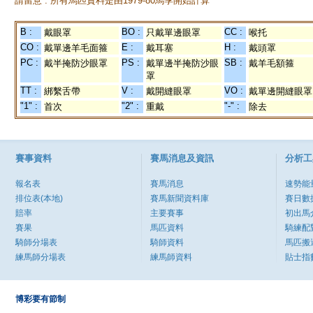
請留意 : 所有馬匹資料是由1979-80馬季開始計算
B :
BO :
CC :
戴眼罩
只戴單邊眼罩
喉托
CO :
E :
H :
戴單邊羊毛面箍
戴耳塞
戴頭罩
PC :
PS :
SB :
戴半掩防沙眼罩
戴單邊半掩防沙眼
戴羊毛額箍
罩
TT :
V :
VO :
綁繫舌帶
戴開縫眼罩
戴單邊開縫眼罩
"1" :
"2" :
"-" :
首次
重戴
除去
賽事資料
賽馬消息及資訊
分析工
報名表
賽馬消息
速勢能
排位表(本地)
賽馬新聞資料庫
賽日數
賠率
主要賽事
初出馬
賽果
馬匹資料
騎練配
騎師分場表
騎師資料
馬匹搬
練馬師分場表
練馬師資料
貼士指
博彩要有節制