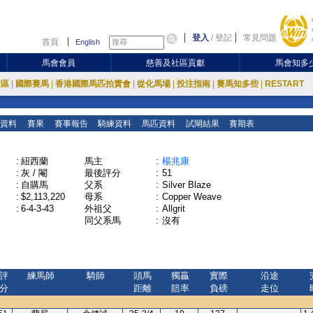
登入
/
登記
常見問題
首頁
English
馬會會員
慈善及社區貢獻
馬會知多
放區
|
國際賽馬
|
香港國際馬匹拍賣會
|
從化馬場
|
投注指南
|
賽馬知多些
|
RESTART
資料
賽果
賽事報告
騎練資料
馬匹資料
試閘結果
賽期表
:
紐西蘭
馬主
:
楊兆康
:
灰 / 閹
最後評分
:
51
:
自購馬
父系
:
Silver Blaze
:
$2,113,220
母系
:
Copper Weave
:
6-4-3-43
外祖父
:
Allgrit
同父系馬
:
沒有
評
練馬師
騎師
頭馬
獨贏
實際
沿途
分
距離
賠率
負磅
走位