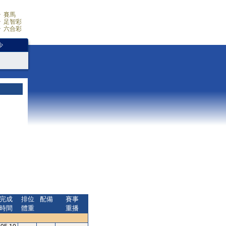
賽馬
足智彩
六合彩
少
完成
排位
配備
賽事
時間
體重
重播