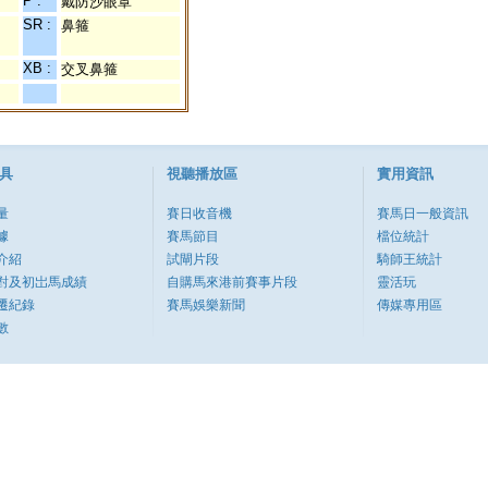
P :
戴防沙眼罩
SR :
鼻箍
XB :
交叉鼻箍
具
視聽播放區
實用資訊
量
賽日收音機
賽馬日一般資訊
據
賽馬節目
檔位統計
介紹
試閘片段
騎師王統計
對及初岀馬成績
自購馬來港前賽事片段
靈活玩
遷紀錄
賽馬娛樂新聞
傳媒專用區
數