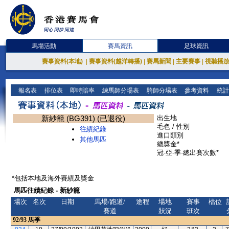
馬場活動
賽馬資訊
足球資訊
賽事資料(本地)
|
賽事資料(越洋轉播)
|
賽馬新聞
|
主要賽事
|
視聽播
報名表
排位表
即時賠率
練馬師分場表
騎師分場表
參考資料
統計
新紗籠 (BG391) (已退役)
出生地
毛色 / 性別
往績紀錄
進口類別
其他馬匹
總獎金*
冠-亞-季-總出賽次數*
*包括本地及海外賽績及獎金
馬匹往績紀錄 - 新紗籠
場次
名次
日期
馬場/跑道/
途程
場地
賽事
檔位
賽道
狀況
班次
92/93
馬季