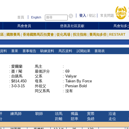
登入
/
登記
常見問題
首頁
English
馬會會員
慈善及社區貢獻
馬會知多
放區
|
國際賽馬
|
香港國際馬匹拍賣會
|
從化馬場
|
投注指南
|
賽馬知多些
|
RESTART
資料
賽果
賽事報告
騎練資料
馬匹資料
試閘結果
賽期表
:
愛爾蘭
馬主
:
:
棗 / 閹
最後評分
:
69
:
自購馬
父系
:
Valiyar
:
$814,450
母系
:
Taken By Force
:
3-0-3-15
外祖父
:
Persian Bold
同父系馬
:
沒有
評
練馬師
騎師
頭馬
獨贏
實際
沿途
分
距離
賠率
負磅
走位