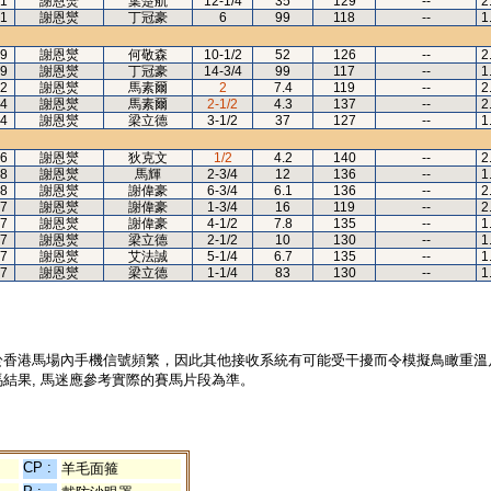
1
謝恩爕
葉楚航
12-1/4
35
129
--
2
1
謝恩爕
丁冠豪
6
99
118
--
1
9
謝恩爕
何敬森
10-1/2
52
126
--
2
9
謝恩爕
丁冠豪
14-3/4
99
117
--
1
2
謝恩爕
馬素爾
2
7.4
119
--
2
4
謝恩爕
馬素爾
2-1/2
4.3
137
--
2
4
謝恩爕
梁立德
3-1/2
37
127
--
1
6
謝恩爕
狄克文
1/2
4.2
140
--
2
8
謝恩爕
馬輝
2-3/4
12
136
--
1
8
謝恩爕
謝偉豪
6-3/4
6.1
136
--
2
7
謝恩爕
謝偉豪
1-3/4
16
119
--
2
7
謝恩爕
謝偉豪
4-1/2
7.8
135
--
1
7
謝恩爕
梁立德
2-1/2
10
130
--
1
7
謝恩爕
艾法誠
5-1/4
6.7
135
--
1
7
謝恩爕
梁立德
1-1/4
83
130
--
1
於香港馬場內手機信號頻繁，因此其他接收系統有可能受干擾而令模擬鳥瞰重溫
結果, 馬迷應參考實際的賽馬片段為準。
CP :
羊毛面箍