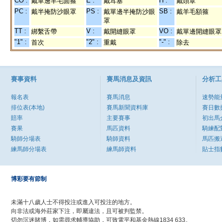
CO :
E :
H :
戴單邊羊毛面箍
戴耳塞
戴頭罩
PC :
PS :
SB :
戴半掩防沙眼罩
戴單邊半掩防沙眼
戴羊毛額箍
罩
TT :
V :
VO :
綁繫舌帶
戴開縫眼罩
戴單邊開縫眼罩
"1" :
"2" :
"-" :
首次
重戴
除去
賽事資料
賽馬消息及資訊
分析工
報名表
賽馬消息
速勢能
排位表(本地)
賽馬新聞資料庫
賽日數
賠率
主要賽事
初出馬
賽果
馬匹資料
騎練配
騎師分場表
騎師資料
馬匹搬
練馬師分場表
練馬師資料
貼士指
博彩要有節制
未滿十八歲人士不得投注或進入可投注的地方。
向非法或海外莊家下注，即屬違法，且可被判監禁。
切勿沉迷賭博，如需尋求輔導協助，可致電平和基金熱線1834 633。