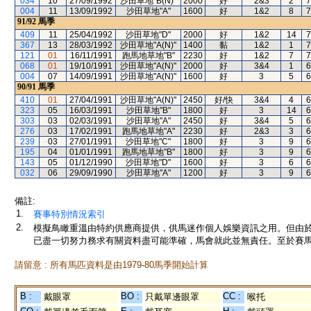
034
10
27/09/1992
沙田草地"B(N)"
2000
好
2&3
2
7
004
11
13/09/1992
沙田草地"A"
1600
好
1&2
8
7
91/92
馬季
409
11
25/04/1992
沙田草地"D"
2000
好
1&2
14
7
367
13
28/03/1992
沙田草地"A(N)"
1400
黏
1&2
1
7
121
01
16/11/1991
跑馬地草地"B"
2230
好
1&2
7
7
068
01
19/10/1991
沙田草地"A(N)"
2000
好
3&4
1
6
004
07
14/09/1991
沙田草地"A(N)"
1600
好
3
5
6
90/91
馬季
410
01
27/04/1991
沙田草地"A(N)"
2450
好/快
3&4
4
6
323
05
16/03/1991
沙田草地"B"
1800
好
3
14
6
303
03
02/03/1991
沙田草地"A"
2450
好
3&4
5
6
276
03
17/02/1991
跑馬地草地"A"
2230
好
2&3
3
6
239
03
27/01/1991
沙田草地"C"
1800
好
3
9
6
195
04
01/01/1991
跑馬地草地"B"
1800
好
3
9
6
143
05
01/12/1990
沙田草地"D"
1600
好
3
6
6
032
06
29/09/1990
沙田草地"A"
1200
好
3
9
6
備註:
1.
賽事特別情況索引
2.
模擬鳥瞰重溫由特約供應商提供，供馬迷作個人娛樂資訊之用。但由
已盡一切努力務求有關資料盡可能準確，馬會就此並無責任。至於賽馬
請留意 : 所有馬匹資料是由1979-80馬季開始計算
B :
BO :
CC :
戴眼罩
只戴單邊眼罩
喉托