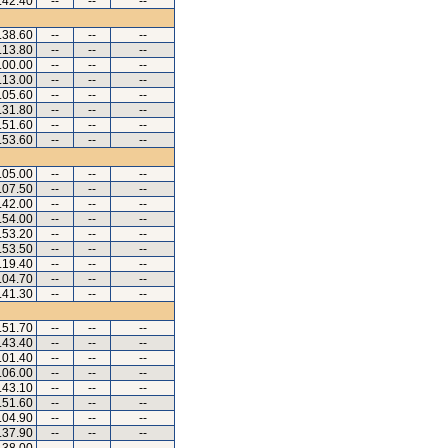
.42.40
--
--
--
.38.60
--
--
--
.13.80
--
--
--
.00.00
--
--
--
.13.00
--
--
--
.05.60
--
--
--
.31.80
--
--
--
.51.60
--
--
--
.53.60
--
--
--
.05.00
--
--
--
.07.50
--
--
--
.42.00
--
--
--
.54.00
--
--
--
.53.20
--
--
--
.53.50
--
--
--
.19.40
--
--
--
.04.70
--
--
--
.41.30
--
--
--
.51.70
--
--
--
.43.40
--
--
--
.01.40
--
--
--
.06.00
--
--
--
.43.10
--
--
--
.51.60
--
--
--
.04.90
--
--
--
.37.90
--
--
--