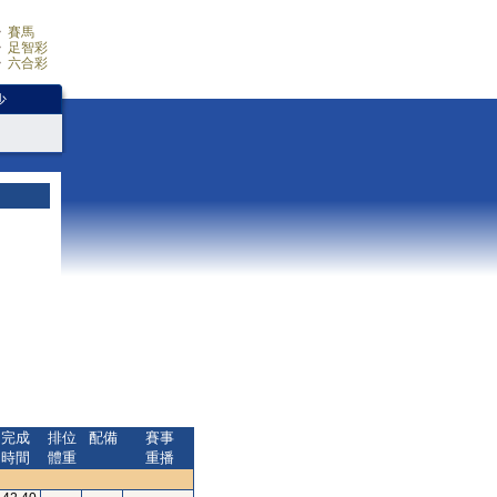
賽馬
足智彩
六合彩
少
完成
排位
配備
賽事
時間
體重
重播