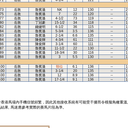
71
岳敦
魯賓遜
4-1/4
7
121
--
1
73
岳敦
魯賓遜
NK
12
130
--
2
75
岳敦
魯賓遜
7
22
120
--
1
77
岳敦
魯賓遜
4-1/2
73
119
--
2
80
岳敦
丁冠豪
15-1/2
34
118
--
1
82
岳敦
錢健明
6-1/2
36
115
--
1
84
岳敦
魯賓遜
5-3/4
3.5
136
--
1
83
岳敦
魯賓遜
2-1/4
6.6
135
--
1
84
岳敦
陳俊輝
4-3/4
61
111
--
1
86
岳敦
陳俊輝
3-1/4
60
111
--
1
87
岳敦
魯賓遜
11-1/2
22
130
--
2
89
岳敦
魯賓遜
18-3/4
30
116
--
1
88
岳敦
魯賓遜
3
5.5
130
--
1
100
岳敦
魯賓遜
頸位
6.1
136
--
1
100
岳敦
魯賓遜
3-1/4
20
135
--
1
100
岳敦
魯賓遜
12
8.9
136
--
1
100
岳敦
魯賓遜
17-1/4
9.1
136
--
1
於香港馬場內手機信號頻繁，因此其他接收系統有可能受干擾而令模擬鳥瞰重溫
結果, 馬迷應參考實際的賽馬片段為準。