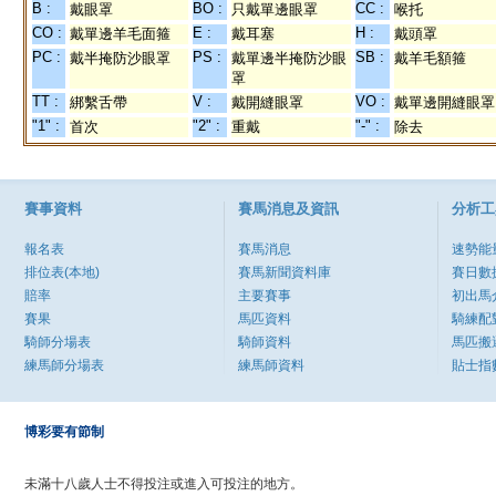
B :
BO :
CC :
戴眼罩
只戴單邊眼罩
喉托
CO :
E :
H :
戴單邊羊毛面箍
戴耳塞
戴頭罩
PC :
PS :
SB :
戴半掩防沙眼罩
戴單邊半掩防沙眼
戴羊毛額箍
罩
TT :
V :
VO :
綁繫舌帶
戴開縫眼罩
戴單邊開縫眼罩
"1" :
"2" :
"-" :
首次
重戴
除去
賽事資料
賽馬消息及資訊
分析工
報名表
賽馬消息
速勢能
排位表(本地)
賽馬新聞資料庫
賽日數
賠率
主要賽事
初出馬
賽果
馬匹資料
騎練配
騎師分場表
騎師資料
馬匹搬
練馬師分場表
練馬師資料
貼士指
博彩要有節制
未滿十八歲人士不得投注或進入可投注的地方。