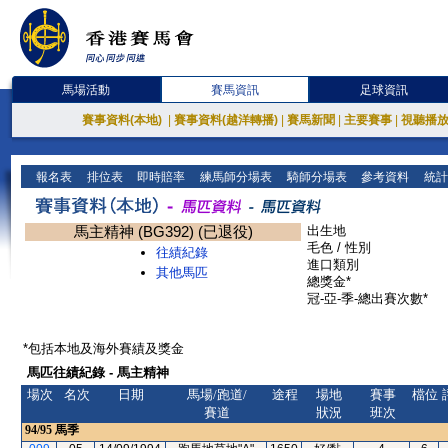
馬場活動
賽馬資訊
足球資訊
賽事資料(本地)
|
賽事資料(越洋轉播)
|
賽馬新聞
|
主要賽事
|
視聽播
報名表
排位表
即時賠率
練馬師分場表
騎師分場表
參考資料
統計
馬主精神 (BG392) (已退役)
出生地
毛色 / 性別
往績紀錄
進口類別
其他馬匹
總獎金*
冠-亞-季-總出賽次數*
*包括本地及海外賽績及獎金
馬匹往績紀錄 - 馬主精神
場次
名次
日期
馬場/跑道/
途程
場地
賽事
檔位
賽道
狀況
班次
94/95
馬季