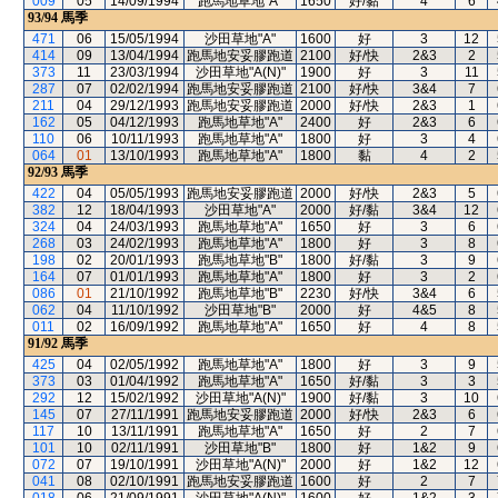
009
05
14/09/1994
跑馬地草地"A"
1650
好/黏
4
6
93/94
馬季
471
06
15/05/1994
沙田草地"A"
1600
好
3
12
414
09
13/04/1994
跑馬地安妥膠跑道
2100
好/快
2&3
2
373
11
23/03/1994
沙田草地"A(N)"
1900
好
3
11
287
07
02/02/1994
跑馬地安妥膠跑道
2100
好/快
3&4
7
211
04
29/12/1993
跑馬地安妥膠跑道
2000
好/快
2&3
1
162
05
04/12/1993
跑馬地草地"A"
2400
好
2&3
6
110
06
10/11/1993
跑馬地草地"A"
1800
好
3
4
064
01
13/10/1993
跑馬地草地"A"
1800
黏
4
2
92/93
馬季
422
04
05/05/1993
跑馬地安妥膠跑道
2000
好/快
2&3
5
382
12
18/04/1993
沙田草地"A"
2000
好/黏
3&4
12
324
04
24/03/1993
跑馬地草地"A"
1650
好
3
6
268
03
24/02/1993
跑馬地草地"A"
1800
好
3
8
198
02
20/01/1993
跑馬地草地"B"
1800
好/黏
3
9
164
07
01/01/1993
跑馬地草地"A"
1800
好
3
2
086
01
21/10/1992
跑馬地草地"B"
2230
好/快
3&4
6
062
04
11/10/1992
沙田草地"B"
2000
好
4&5
8
011
02
16/09/1992
跑馬地草地"A"
1650
好
4
8
91/92
馬季
425
04
02/05/1992
跑馬地草地"A"
1800
好
3
9
373
03
01/04/1992
跑馬地草地"A"
1650
好/黏
3
3
292
12
15/02/1992
沙田草地"A(N)"
1900
好/黏
3
10
145
07
27/11/1991
跑馬地安妥膠跑道
2000
好/快
2&3
6
117
10
13/11/1991
跑馬地草地"A"
1650
好
2
7
101
10
02/11/1991
沙田草地"B"
1800
好
1&2
9
072
07
19/10/1991
沙田草地"A(N)"
2000
好
1&2
12
041
08
02/10/1991
跑馬地安妥膠跑道
1600
好
2
7