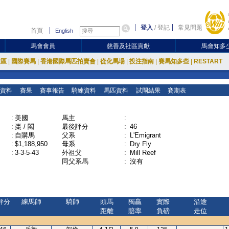
登入
/
登記
常見問題
首頁
English
馬會會員
慈善及社區貢獻
馬會知多
放區
|
國際賽馬
|
香港國際馬匹拍賣會
|
從化馬場
|
投注指南
|
賽馬知多些
|
RESTART
資料
賽果
賽事報告
騎練資料
馬匹資料
試閘結果
賽期表
:
美國
馬主
:
:
棗 / 閹
最後評分
:
46
:
自購馬
父系
:
L'Emigrant
:
$1,188,950
母系
:
Dry Fly
:
3-3-5-43
外祖父
:
Mill Reef
同父系馬
:
沒有
評分
練馬師
騎師
頭馬
獨贏
實際
沿途
距離
賠率
負磅
走位