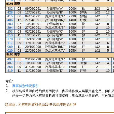
018
06
21/09/1991
沙田草地"A(N)"
1600
好
1&2
3
90/91
馬季
482
02
09/06/1991
沙田草地"A"
2000
軟
2&3
2
428
08
12/05/1991
沙田草地"B"
1600
好/快
1&2
12
415
06
04/05/1991
跑馬地草地"A"
2230
好/黏
1&2
1
406
12
27/04/1991
沙田草地"A(N)"
1400
好/快
1&2
1
383
07
13/04/1991
沙田草地"D"
1800
快
1&2
8
294
08
27/02/1991
跑馬地草地"B"
1650
好
2
10
253
03
02/02/1991
沙田草地"C"
1600
好
2
10
213
11
13/01/1991
沙田草地"B"
1600
好
1&2
10
170
06
16/12/1990
沙田草地"A"
1800
好
1&2
11
112
09
17/11/1990
跑馬地草地"A"
2230
好
1&2
6
069
11
20/10/1990
沙田草地"B(N)"
1600
好
1&2
8
020
03
22/09/1990
跑馬地草地"A"
1650
好
1&2
5
89/90
馬季
497
01
23/06/1990
跑馬地草地"A"
1800
好
2
3
487
03
10/06/1990
沙田草地"A"
1600
大爛
1&2
4
358
09
31/03/1990
跑馬地草地"B"
1650
好
2
1
319
11
11/03/1990
沙田草地"D"
1600
好/快
2
10
備註:
1.
賽事特別情況索引
2.
模擬鳥瞰重溫由特約供應商提供，供馬迷作個人娛樂資訊之用。但由
已盡一切努力務求有關資料盡可能準確，馬會就此並無責任。至於賽馬
請留意 : 所有馬匹資料是由1979-80馬季開始計算