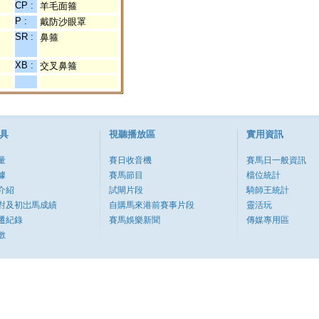
CP :
羊毛面箍
P :
戴防沙眼罩
SR :
鼻箍
XB :
交叉鼻箍
具
視聽播放區
實用資訊
量
賽日收音機
賽馬日一般資訊
據
賽馬節目
檔位統計
介紹
試閘片段
騎師王統計
對及初岀馬成績
自購馬來港前賽事片段
靈活玩
遷紀錄
賽馬娛樂新聞
傳媒專用區
數