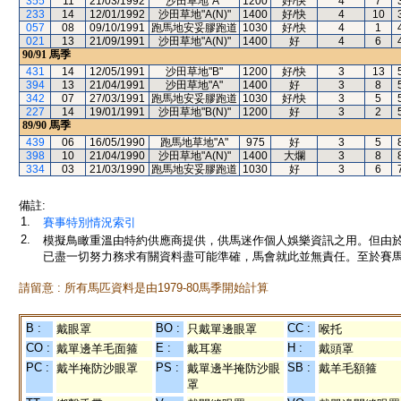
355
11
21/03/1992
沙田草地"A"
1200
好/快
4
7
233
14
12/01/1992
沙田草地"A(N)"
1400
好/快
4
10
057
08
09/10/1991
跑馬地安妥膠跑道
1030
好/快
4
1
021
13
21/09/1991
沙田草地"A(N)"
1400
好
4
6
90/91
馬季
431
14
12/05/1991
沙田草地"B"
1200
好/快
3
13
394
13
21/04/1991
沙田草地"A"
1400
好
3
8
342
07
27/03/1991
跑馬地安妥膠跑道
1030
好/快
3
5
227
14
19/01/1991
沙田草地"B(N)"
1200
好
3
2
89/90
馬季
439
06
16/05/1990
跑馬地草地"A"
975
好
3
5
398
10
21/04/1990
沙田草地"A(N)"
1400
大爛
3
8
334
03
21/03/1990
跑馬地安妥膠跑道
1030
好
3
6
備註:
1.
賽事特別情況索引
2.
模擬鳥瞰重溫由特約供應商提供，供馬迷作個人娛樂資訊之用。但由
已盡一切努力務求有關資料盡可能準確，馬會就此並無責任。至於賽馬
請留意 : 所有馬匹資料是由1979-80馬季開始計算
B :
BO :
CC :
戴眼罩
只戴單邊眼罩
喉托
CO :
E :
H :
戴單邊羊毛面箍
戴耳塞
戴頭罩
PC :
PS :
SB :
戴半掩防沙眼罩
戴單邊半掩防沙眼
戴羊毛額箍
罩