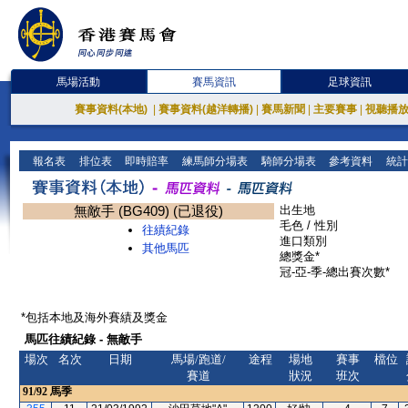
馬場活動
賽馬資訊
足球資訊
賽事資料(本地)
|
賽事資料(越洋轉播)
|
賽馬新聞
|
主要賽事
|
視聽播
報名表
排位表
即時賠率
練馬師分場表
騎師分場表
參考資料
統計
無敵手 (BG409) (已退役)
出生地
毛色 / 性別
往績紀錄
進口類別
其他馬匹
總獎金*
冠-亞-季-總出賽次數*
*包括本地及海外賽績及獎金
馬匹往績紀錄 - 無敵手
場次
名次
日期
馬場/跑道/
途程
場地
賽事
檔位
賽道
狀況
班次
91/92
馬季