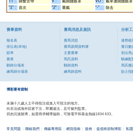
TT :
V :
VO :
綁繫舌帶
戴開縫眼罩
戴單邊開縫眼罩
"1" :
"2" :
"-" :
首次
重戴
除去
賽事資料
賽馬消息及資訊
分析工
報名表
賽馬消息
速勢能
排位表(本地)
賽馬新聞資料庫
賽日數
賠率
主要賽事
初出馬
賽果
馬匹資料
騎練配
騎師分場表
騎師資料
馬匹搬
練馬師分場表
練馬師資料
貼士指
博彩要有節制
未滿十八歲人士不得投注或進入可投注的地方。
向非法或海外莊家下注，即屬違法，且可被判監禁。
切勿沉迷賭博，如需尋求輔導協助，可致電平和基金熱線1834 633。
常見問題
|
聯絡我們
|
傳媒專用區
|
網頁指南
|
規例
|
提倡有節制博彩
|
私隱