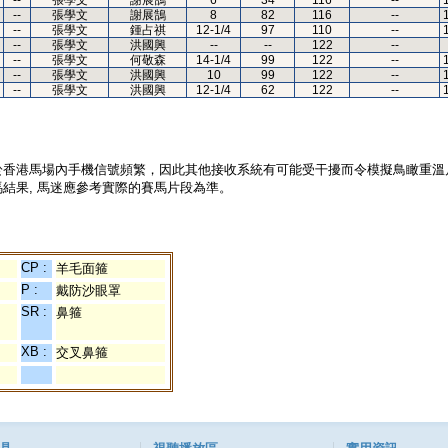
--
張學文
謝展鵠
6
34
116
--
--
張學文
謝展鵠
8
82
116
--
--
張學文
鍾占祺
12-1/4
97
110
--
--
張學文
洪國興
--
--
122
--
--
張學文
何敬森
14-1/4
99
122
--
--
張學文
洪國興
10
99
122
--
--
張學文
洪國興
12-1/4
62
122
--
於香港馬場內手機信號頻繁，因此其他接收系統有可能受干擾而令模擬鳥瞰重溫
結果, 馬迷應參考實際的賽馬片段為準。
CP :
羊毛面箍
P :
戴防沙眼罩
SR :
鼻箍
XB :
交叉鼻箍