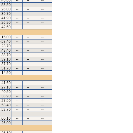
1.45.60
--
--
--
1.53.50
--
--
--
1.26.00
--
--
--
1.39.70
--
--
--
1.41.90
--
--
--
1.26.90
--
--
--
1.42.60
--
--
--
1.15.00
--
--
--
0.58.40
--
--
--
2.23.70
--
--
--
1.43.40
--
--
--
1.38.70
--
--
--
1.39.10
--
--
--
1.37.70
--
--
--
1.51.70
--
--
--
1.14.50
--
--
--
1.41.60
--
--
--
1.27.10
--
--
--
1.40.50
--
--
--
1.38.90
--
--
--
1.27.50
--
--
--
1.53.40
--
--
--
1.52.70
--
--
--
--
--
--
--
2.00.10
--
--
--
1.26.00
--
--
--