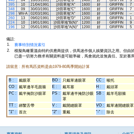
440
04
18/05/1991
沙田草地"B"
1400
好
GRIFFIN
3
395
10
21/04/1991
沙田草地"A"
1600
好
GRIFFIN
7
348
09
30/03/1991
沙田草地"C"
1600
好
GRIFFIN
7
298
WV-A
02/03/1991
沙田草地"A"
1600
好
GRIFFIN
--
260
13
09/02/1991
沙田草地"D"
1200
好
GRIFFIN
1
224
10
19/01/1991
沙田草地"B(N)"
1200
好
GRIFFIN
9
196
12
05/01/1991
沙田草地"A(N)"
1200
好
GRIFFIN
5
備註:
1.
賽事特別情況索引
2.
模擬鳥瞰重溫由特約供應商提供，供馬迷作個人娛樂資訊之用。但由
已盡一切努力務求有關資料盡可能準確，馬會就此並無責任。至於賽馬
請留意 : 所有馬匹資料是由1979-80馬季開始計算
B :
BO :
CC :
戴眼罩
只戴單邊眼罩
喉托
CO :
E :
H :
戴單邊羊毛面箍
戴耳塞
戴頭罩
PC :
PS :
SB :
戴半掩防沙眼罩
戴單邊半掩防沙眼
戴羊毛額箍
罩
TT :
V :
VO :
綁繫舌帶
戴開縫眼罩
戴單邊開縫眼罩
"1" :
"2" :
"-" :
首次
重戴
除去