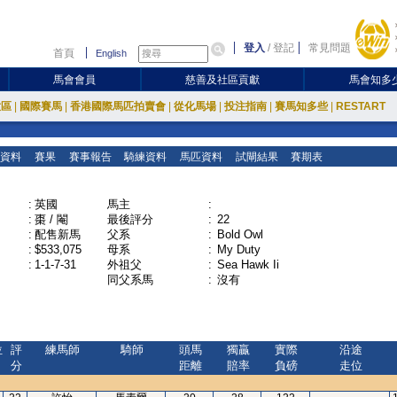
登入
/
登記
常見問題
首頁
English
馬會會員
慈善及社區貢獻
馬會知多
放區
|
國際賽馬
|
香港國際馬匹拍賣會
|
從化馬場
|
投注指南
|
賽馬知多些
|
RESTART
資料
賽果
賽事報告
騎練資料
馬匹資料
試閘結果
賽期表
:
英國
馬主
:
:
棗 / 閹
最後評分
:
22
:
配售新馬
父系
:
Bold Owl
:
$533,075
母系
:
My Duty
:
1-1-7-31
外祖父
:
Sea Hawk Ii
同父系馬
:
沒有
位
評
練馬師
騎師
頭馬
獨贏
實際
沿途
分
距離
賠率
負磅
走位