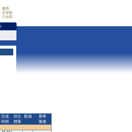
賽馬
足智彩
六合彩
少
完成
排位
配備
賽事
時間
體重
重播