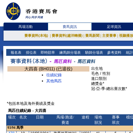
馬場活動
賽馬資訊
足球資訊
賽事資料(本地)
|
賽事資料(越洋轉播)
|
賽馬新聞
|
主要賽事
|
視聽播
報名表
排位表
即時賠率
練馬師分場表
騎師分場表
參考資料
統計
大四喜 (BH011) (已退役)
出生地
毛色 / 性別
往績紀錄
進口類別
其他馬匹
總獎金*
冠-亞-季-總出賽次數*
*包括本地及海外賽績及獎金
馬匹往績紀錄 - 大四喜
場次
名次
日期
馬場/跑道/
途程
場地
賽事
檔
賽道
狀況
班次
93/94
馬季