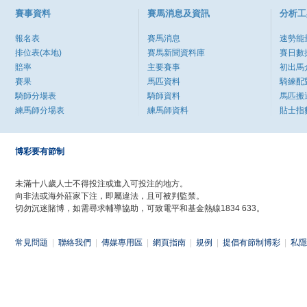
賽事資料
賽馬消息及資訊
分析工
報名表
賽馬消息
速勢能
排位表(本地)
賽馬新聞資料庫
賽日數
賠率
主要賽事
初出馬
賽果
馬匹資料
騎練配
騎師分場表
騎師資料
馬匹搬
練馬師分場表
練馬師資料
貼士指
博彩要有節制
未滿十八歲人士不得投注或進入可投注的地方。
向非法或海外莊家下注，即屬違法，且可被判監禁。
切勿沉迷賭博，如需尋求輔導協助，可致電平和基金熱線1834 633。
常見問題
|
聯絡我們
|
傳媒專用區
|
網頁指南
|
規例
|
提倡有節制博彩
|
私隱