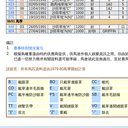
482
01
31/05/1992
沙田草地"B"
1200
黏
2
8
423
01
02/05/1992
跑馬地草地"A"
1235
好
1&2
5
385
08
12/04/1992
沙田草地"C"
1000
黏
1&2
9
148
01
30/11/1991
沙田草地"C"
1000
好
3
5
070
01
19/10/1991
沙田草地"A(N)"
1200
好
4
8
90/91
馬季
448
03
26/05/1991
沙田草地"A"
1200
好
4
11
404
01
27/04/1991
沙田草地"A(N)"
1000
好/快
GRIFFIN
1
備註:
1.
賽事特別情況索引
2.
模擬鳥瞰重溫由特約供應商提供，供馬迷作個人娛樂資訊之用。但由
已盡一切努力務求有關資料盡可能準確，馬會就此並無責任。至於賽馬
請留意 : 所有馬匹資料是由1979-80馬季開始計算
B :
BO :
CC :
戴眼罩
只戴單邊眼罩
喉托
CO :
E :
H :
戴單邊羊毛面箍
戴耳塞
戴頭罩
PC :
PS :
SB :
戴半掩防沙眼罩
戴單邊半掩防沙眼
戴羊毛額箍
罩
TT :
V :
VO :
綁繫舌帶
戴開縫眼罩
戴單邊開縫眼罩
"1" :
"2" :
"-" :
首次
重戴
除去