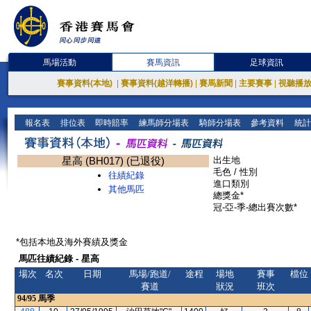
馬場活動
賽馬資訊
足球資訊
賽事資料(本地)
|
賽事資料(越洋轉播)
|
賽馬新聞
|
主要賽事
|
視聽播
報名表
排位表
即時賠率
練馬師分場表
騎師分場表
參考資料
統計
星高 (BH017) (已退役)
出生地
毛色 / 性別
往績紀錄
進口類別
其他馬匹
總獎金*
冠-亞-季-總出賽次數*
*包括本地及海外賽績及獎金
馬匹往績紀錄 - 星高
場次
名次
日期
馬場/跑道/
途程
場地
賽事
檔位
賽道
狀況
班次
94/95
馬季