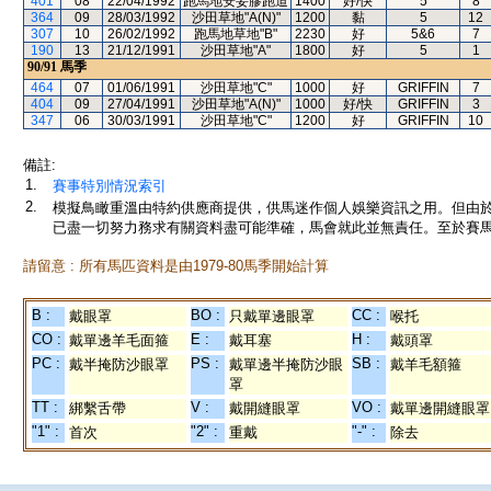
401
08
22/04/1992
跑馬地安妥膠跑道
1400
好/快
5
8
364
09
28/03/1992
沙田草地"A(N)"
1200
黏
5
12
307
10
26/02/1992
跑馬地草地"B"
2230
好
5&6
7
190
13
21/12/1991
沙田草地"A"
1800
好
5
1
90/91
馬季
464
07
01/06/1991
沙田草地"C"
1000
好
GRIFFIN
7
404
09
27/04/1991
沙田草地"A(N)"
1000
好/快
GRIFFIN
3
347
06
30/03/1991
沙田草地"C"
1200
好
GRIFFIN
10
備註:
1.
賽事特別情況索引
2.
模擬鳥瞰重溫由特約供應商提供，供馬迷作個人娛樂資訊之用。但由
已盡一切努力務求有關資料盡可能準確，馬會就此並無責任。至於賽馬
請留意 : 所有馬匹資料是由1979-80馬季開始計算
B :
BO :
CC :
戴眼罩
只戴單邊眼罩
喉托
CO :
E :
H :
戴單邊羊毛面箍
戴耳塞
戴頭罩
PC :
PS :
SB :
戴半掩防沙眼罩
戴單邊半掩防沙眼
戴羊毛額箍
罩
TT :
V :
VO :
綁繫舌帶
戴開縫眼罩
戴單邊開縫眼罩
"1" :
"2" :
"-" :
首次
重戴
除去