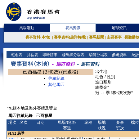
馬場活動
賽馬資訊
足球資訊
賽事資料(本地)
|
賽事資料(越洋轉播)
|
賽馬新聞
|
主要賽事
|
視聽播
報名表
排位表
即時賠率
練馬師分場表
騎師分場表
參考資料
統計
己酉福星 (BH025) (已退役)
出生地
毛色 / 性別
往績紀錄
進口類別
其他馬匹
總獎金*
冠-亞-季-總出賽次數*
*包括本地及海外賽績及獎金
馬匹往績紀錄 - 己酉福星
場次
名次
日期
馬場/跑道/
途程
場地
賽事
檔位
賽道
狀況
班次
91/92
馬季