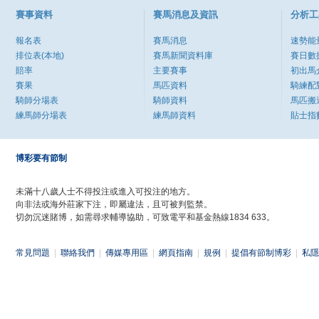
賽事資料
賽馬消息及資訊
分析工
報名表
賽馬消息
速勢能
排位表(本地)
賽馬新聞資料庫
賽日數
賠率
主要賽事
初出馬
賽果
馬匹資料
騎練配
騎師分場表
騎師資料
馬匹搬
練馬師分場表
練馬師資料
貼士指
博彩要有節制
未滿十八歲人士不得投注或進入可投注的地方。
向非法或海外莊家下注，即屬違法，且可被判監禁。
切勿沉迷賭博，如需尋求輔導協助，可致電平和基金熱線1834 633。
常見問題
|
聯絡我們
|
傳媒專用區
|
網頁指南
|
規例
|
提倡有節制博彩
|
私隱