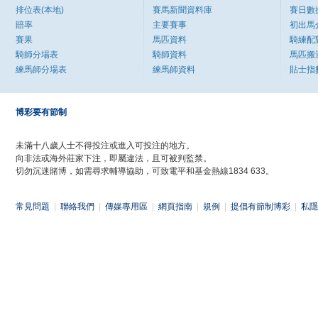
排位表(本地)
賽馬新聞資料庫
賽日數
賠率
主要賽事
初出馬
賽果
馬匹資料
騎練配
騎師分場表
騎師資料
馬匹搬
練馬師分場表
練馬師資料
貼士指
博彩要有節制
未滿十八歲人士不得投注或進入可投注的地方。
向非法或海外莊家下注，即屬違法，且可被判監禁。
切勿沉迷賭博，如需尋求輔導協助，可致電平和基金熱線1834 633。
常見問題
|
聯絡我們
|
傳媒專用區
|
網頁指南
|
規例
|
提倡有節制博彩
|
私隱