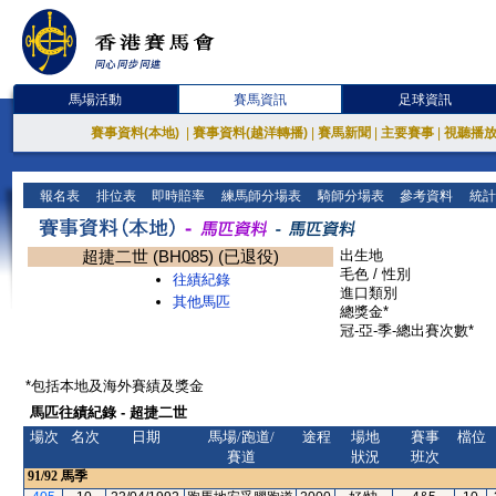
馬場活動
賽馬資訊
足球資訊
賽事資料(本地)
|
賽事資料(越洋轉播)
|
賽馬新聞
|
主要賽事
|
視聽播
報名表
排位表
即時賠率
練馬師分場表
騎師分場表
參考資料
統計
超捷二世 (BH085) (已退役)
出生地
毛色 / 性別
往績紀錄
進口類別
其他馬匹
總獎金*
冠-亞-季-總出賽次數*
*包括本地及海外賽績及獎金
馬匹往績紀錄 - 超捷二世
場次
名次
日期
馬場/跑道/
途程
場地
賽事
檔位
賽道
狀況
班次
91/92
馬季