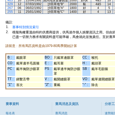
405
10
22/04/1992
跑馬地安妥膠跑道
2000
好/快
4&5
10
329
12
07/03/1992
沙田草地"B"
2000
黏
4&5
14
267
06
06/02/1992
沙田草地"A"
1800
好
4
5
255
11
25/01/1992
沙田草地"C"
1400
好
4
13
備註:
1.
賽事特別情況索引
2.
模擬鳥瞰重溫由特約供應商提供，供馬迷作個人娛樂資訊之用。但由
已盡一切努力務求有關資料盡可能準確，馬會就此並無責任。至於賽馬
請留意 : 所有馬匹資料是由1979-80馬季開始計算
B :
BO :
CC :
戴眼罩
只戴單邊眼罩
喉托
CO :
E :
H :
戴單邊羊毛面箍
戴耳塞
戴頭罩
PC :
PS :
SB :
戴半掩防沙眼罩
戴單邊半掩防沙眼
戴羊毛額箍
罩
TT :
V :
VO :
綁繫舌帶
戴開縫眼罩
戴單邊開縫眼罩
"1" :
"2" :
"-" :
首次
重戴
除去
賽事資料
賽馬消息及資訊
分析工
報名表
賽馬消息
速勢能