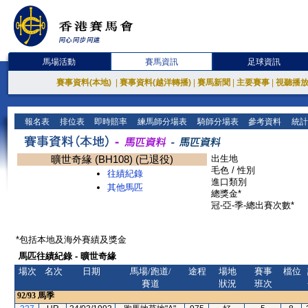
馬場活動
賽馬資訊
足球資訊
賽事資料(本地)
|
賽事資料(越洋轉播)
|
賽馬新聞
|
主要賽事
|
視聽播
報名表
排位表
即時賠率
練馬師分場表
騎師分場表
參考資料
統計
曠世奇緣 (BH108) (已退役)
出生地
毛色 / 性別
往績紀錄
進口類別
其他馬匹
總獎金*
冠-亞-季-總出賽次數*
*包括本地及海外賽績及獎金
馬匹往績紀錄 - 曠世奇緣
場次
名次
日期
馬場/跑道/
途程
場地
賽事
檔位
賽道
狀況
班次
92/93
馬季