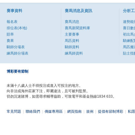
賽事資料
賽馬消息及資訊
分析工
報名表
賽馬消息
速勢能
排位表(本地)
賽馬新聞資料庫
賽日數
賠率
主要賽事
初出馬
賽果
馬匹資料
騎練配
騎師分場表
騎師資料
馬匹搬
練馬師分場表
練馬師資料
貼士指
博彩要有節制
未滿十八歲人士不得投注或進入可投注的地方。
向非法或海外莊家下注，即屬違法，且可被判監禁。
切勿沉迷賭博，如需尋求輔導協助，可致電平和基金熱線1834 633。
常見問題
|
聯絡我們
|
傳媒專用區
|
網頁指南
|
規例
|
提倡有節制博彩
|
私隱