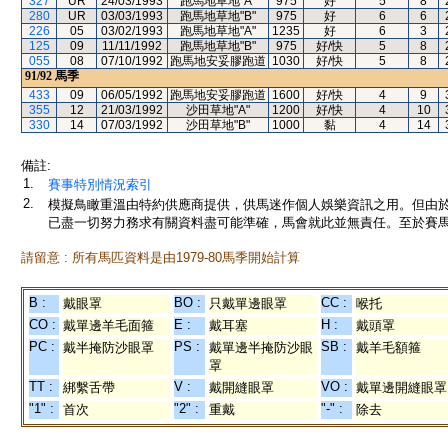
327
UR
24/03/1993
跑馬地草地"A"
975
好
5
8
280
UR
03/03/1993
跑馬地草地"B"
975
好
6
6
226
05
03/02/1993
跑馬地草地"A"
1235
好
6
3
125
09
11/11/1992
跑馬地草地"B"
975
好/快
5
8
055
08
07/10/1992
跑馬地安妥膠跑道
1030
好/快
5
8
91/92
馬季
433
09
06/05/1992
跑馬地安妥膠跑道
1600
好/快
4
9
355
12
21/03/1992
沙田草地"A"
1200
好/快
4
10
330
14
07/03/1992
沙田草地"B"
1000
黏
4
14
備註:
1.
賽事特別情況索引
2.
模擬鳥瞰重溫由特約供應商提供，供馬迷作個人娛樂資訊之用。但由
已盡一切努力務求有關資料盡可能準確，馬會就此並無責任。至於賽馬
請留意 : 所有馬匹資料是由1979-80馬季開始計算
B :
BO :
CC :
戴眼罩
只戴單邊眼罩
喉托
CO :
E :
H :
戴單邊羊毛面箍
戴耳塞
戴頭罩
PC :
PS :
SB :
戴半掩防沙眼罩
戴單邊半掩防沙眼
戴羊毛額箍
罩
TT :
V :
VO :
綁繫舌帶
戴開縫眼罩
戴單邊開縫眼罩
"1" :
"2" :
"-" :
首次
重戴
除去