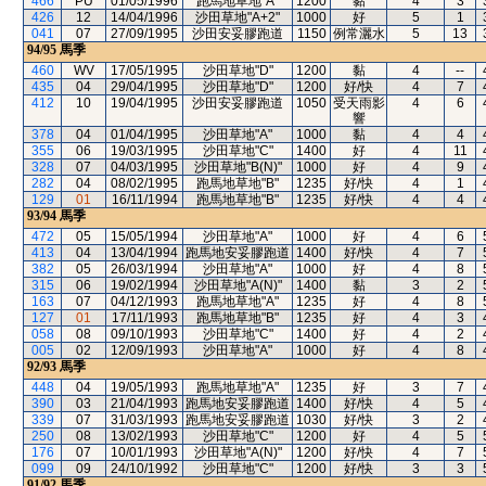
466
PU
01/05/1996
跑馬地草地"A"
1200
黏
4
3
426
12
14/04/1996
沙田草地"A+2"
1000
好
5
1
041
07
27/09/1995
沙田安妥膠跑道
1150
例常灑水
5
13
94/95
馬季
460
WV
17/05/1995
沙田草地"D"
1200
黏
4
--
435
04
29/04/1995
沙田草地"D"
1200
好/快
4
7
412
10
19/04/1995
沙田安妥膠跑道
1050
受天雨影
4
6
響
378
04
01/04/1995
沙田草地"A"
1000
黏
4
4
355
06
19/03/1995
沙田草地"C"
1400
好
4
11
328
07
04/03/1995
沙田草地"B(N)"
1000
好
4
9
282
04
08/02/1995
跑馬地草地"B"
1235
好/快
4
1
129
01
16/11/1994
跑馬地草地"B"
1235
好/快
4
4
93/94
馬季
472
05
15/05/1994
沙田草地"A"
1000
好
4
6
413
04
13/04/1994
跑馬地安妥膠跑道
1400
好/快
4
7
382
05
26/03/1994
沙田草地"A"
1000
好
4
8
315
06
19/02/1994
沙田草地"A(N)"
1400
黏
3
2
163
07
04/12/1993
跑馬地草地"A"
1235
好
4
8
127
01
17/11/1993
跑馬地草地"B"
1235
好
4
3
058
08
09/10/1993
沙田草地"C"
1400
好
4
2
005
02
12/09/1993
沙田草地"A"
1000
好
4
8
92/93
馬季
448
04
19/05/1993
跑馬地草地"A"
1235
好
3
7
390
03
21/04/1993
跑馬地安妥膠跑道
1400
好/快
4
5
339
07
31/03/1993
跑馬地安妥膠跑道
1030
好/快
3
2
250
08
13/02/1993
沙田草地"C"
1200
好
4
5
176
07
10/01/1993
沙田草地"A(N)"
1200
好/快
4
7
099
09
24/10/1992
沙田草地"C"
1200
好/快
3
3
91/92
馬季