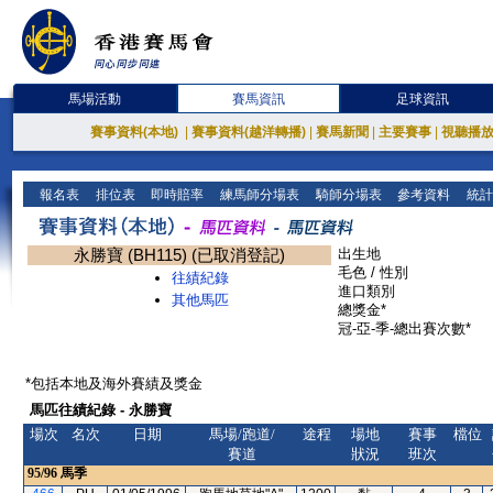
馬場活動
賽馬資訊
足球資訊
賽事資料(本地)
|
賽事資料(越洋轉播)
|
賽馬新聞
|
主要賽事
|
視聽播
報名表
排位表
即時賠率
練馬師分場表
騎師分場表
參考資料
統計
永勝寶 (BH115) (已取消登記)
出生地
毛色 / 性別
往績紀錄
進口類別
其他馬匹
總獎金*
冠-亞-季-總出賽次數*
*包括本地及海外賽績及獎金
馬匹往績紀錄 - 永勝寶
場次
名次
日期
馬場/跑道/
途程
場地
賽事
檔位
賽道
狀況
班次
95/96
馬季