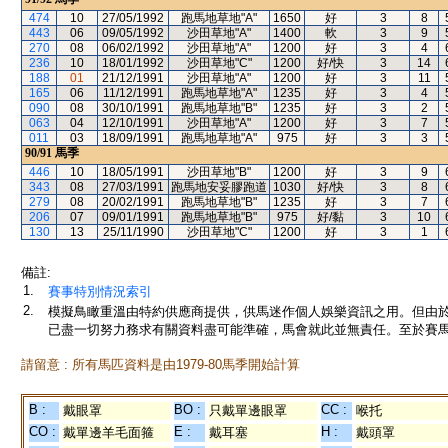
474
10
27/05/1992
跑馬地草地"A"
1650
好
3
8
443
06
09/05/1992
沙田草地"A"
1400
軟
3
9
270
08
06/02/1992
沙田草地"A"
1200
好
3
4
236
10
18/01/1992
沙田草地"C"
1200
好/快
3
14
188
01
21/12/1991
沙田草地"A"
1200
好
3
11
165
06
11/12/1991
跑馬地草地"A"
1235
好
3
4
090
08
30/10/1991
跑馬地草地"B"
1235
好
3
2
063
04
12/10/1991
沙田草地"A"
1200
好
3
7
011
03
18/09/1991
跑馬地草地"A"
975
好
3
3
90/91
馬季
446
10
18/05/1991
沙田草地"B"
1200
好
3
9
343
08
27/03/1991
跑馬地安妥膠跑道
1030
好/快
3
8
279
08
20/02/1991
跑馬地草地"B"
1235
好
3
7
206
07
09/01/1991
跑馬地草地"B"
975
好/黏
3
10
130
13
25/11/1990
沙田草地"C"
1200
好
3
1
備註:
1.
賽事特別情況索引
2.
模擬鳥瞰重溫由特約供應商提供，供馬迷作個人娛樂資訊之用。但由
已盡一切努力務求有關資料盡可能準確，馬會就此並無責任。至於賽馬
請留意 : 所有馬匹資料是由1979-80馬季開始計算
B :
BO :
CC :
戴眼罩
只戴單邊眼罩
喉托
CO :
E :
H :
戴單邊羊毛面箍
戴耳塞
戴頭罩