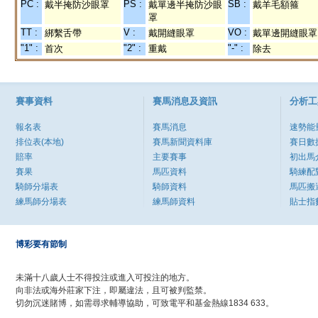
PC :
PS :
SB :
戴半掩防沙眼罩
戴單邊半掩防沙眼
戴羊毛額箍
罩
TT :
V :
VO :
綁繫舌帶
戴開縫眼罩
戴單邊開縫眼罩
"1" :
"2" :
"-" :
首次
重戴
除去
賽事資料
賽馬消息及資訊
分析工
報名表
賽馬消息
速勢能
排位表(本地)
賽馬新聞資料庫
賽日數
賠率
主要賽事
初出馬
賽果
馬匹資料
騎練配
騎師分場表
騎師資料
馬匹搬
練馬師分場表
練馬師資料
貼士指
博彩要有節制
未滿十八歲人士不得投注或進入可投注的地方。
向非法或海外莊家下注，即屬違法，且可被判監禁。
切勿沉迷賭博，如需尋求輔導協助，可致電平和基金熱線1834 633。