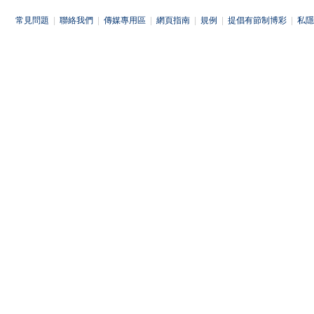
常見問題
|
聯絡我們
|
傳媒專用區
|
網頁指南
|
規例
|
提倡有節制博彩
|
私隱