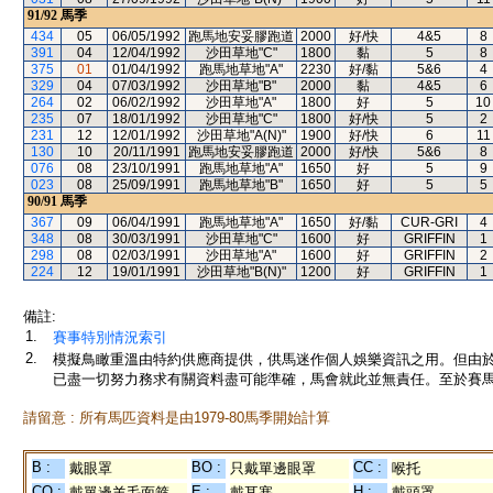
91/92
馬季
434
05
06/05/1992
跑馬地安妥膠跑道
2000
好/快
4&5
8
391
04
12/04/1992
沙田草地"C"
1800
黏
5
8
375
01
01/04/1992
跑馬地草地"A"
2230
好/黏
5&6
4
329
04
07/03/1992
沙田草地"B"
2000
黏
4&5
6
264
02
06/02/1992
沙田草地"A"
1800
好
5
10
235
07
18/01/1992
沙田草地"C"
1800
好/快
5
2
231
12
12/01/1992
沙田草地"A(N)"
1900
好/快
6
11
130
10
20/11/1991
跑馬地安妥膠跑道
2000
好/快
5&6
8
076
08
23/10/1991
跑馬地草地"A"
1650
好
5
9
023
08
25/09/1991
跑馬地草地"B"
1650
好
5
5
90/91
馬季
367
09
06/04/1991
跑馬地草地"A"
1650
好/黏
CUR-GRI
4
348
08
30/03/1991
沙田草地"C"
1600
好
GRIFFIN
1
298
08
02/03/1991
沙田草地"A"
1600
好
GRIFFIN
2
224
12
19/01/1991
沙田草地"B(N)"
1200
好
GRIFFIN
1
備註:
1.
賽事特別情況索引
2.
模擬鳥瞰重溫由特約供應商提供，供馬迷作個人娛樂資訊之用。但由
已盡一切努力務求有關資料盡可能準確，馬會就此並無責任。至於賽馬
請留意 : 所有馬匹資料是由1979-80馬季開始計算
B :
BO :
CC :
戴眼罩
只戴單邊眼罩
喉托
CO :
E :
H :
戴單邊羊毛面箍
戴耳塞
戴頭罩