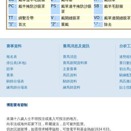
PC :
PS :
SB :
戴半掩防沙眼罩
戴單邊半掩防沙眼
戴羊毛額箍
罩
TT :
V :
VO :
綁繫舌帶
戴開縫眼罩
戴單邊開縫眼罩
"1" :
"2" :
"-" :
首次
重戴
除去
賽事資料
賽馬消息及資訊
分析工
報名表
賽馬消息
速勢能
排位表(本地)
賽馬新聞資料庫
賽日數
賠率
主要賽事
初出馬
賽果
馬匹資料
騎練配
騎師分場表
騎師資料
馬匹搬
練馬師分場表
練馬師資料
貼士指
博彩要有節制
未滿十八歲人士不得投注或進入可投注的地方。
向非法或海外莊家下注，即屬違法，且可被判監禁。
切勿沉迷賭博，如需尋求輔導協助，可致電平和基金熱線1834 633。