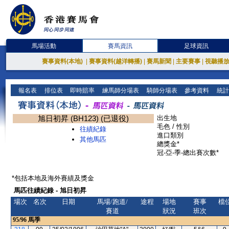
馬場活動
賽馬資訊
足球資訊
賽事資料(本地)
|
賽事資料(越洋轉播)
|
賽馬新聞
|
主要賽事
|
視聽播
報名表
排位表
即時賠率
練馬師分場表
騎師分場表
參考資料
統計
旭日初昇 (BH123) (已退役)
出生地
毛色 / 性別
往績紀錄
進口類別
其他馬匹
總獎金*
冠-亞-季-總出賽次數*
*包括本地及海外賽績及獎金
馬匹往績紀錄 - 旭日初昇
場次
名次
日期
馬場/跑道/
途程
場地
賽事
檔
賽道
狀況
班次
95/96
馬季