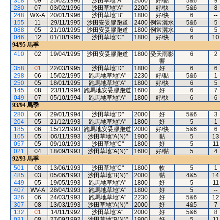
318
09
25/02/1996
沙田草地"A"
2000
好/黏
5&6
9
280
07
03/02/1996
沙田草地"A"
2200
好/快
5&6
8
248
WX-A
20/01/1996
沙田草地"B"
1800
好/快
6
--
155
11
29/11/1995
沙田安妥膠跑道
2400
例常灑水
5&6
5
088
05
21/10/1995
沙田安妥膠跑道
1800
例常灑水
6
5
046
12
01/10/1995
沙田草地"C"
1800
好/快
6
10
94/95
馬季
410
02
19/04/1995
沙田安妥膠跑道
1800
受天雨影
6
2
響
358
01
22/03/1995
沙田草地"D"
1800
好
6
6
298
06
15/02/1995
跑馬地草地"A"
2230
好/黏
5&6
1
250
05
18/01/1995
跑馬地草地"A"
1800
好/快
6
5
145
08
23/11/1994
跑馬地安妥膠跑道
1600
好
6
7
049
07
05/10/1994
跑馬地草地"A"
1800
好/快
6
6
93/94
馬季
280
06
29/01/1994
沙田草地"D"
2000
好
5&6
3
204
05
21/12/1993
跑馬地草地"A"
1800
好
5
1
185
06
15/12/1993
跑馬地安妥膠跑道
2000
好/快
5&6
6
105
05
06/11/1993
沙田草地"A(N)"
1900
黏
5
13
057
05
09/10/1993
沙田草地"C"
1800
好
5
11
021
04
18/09/1993
沙田草地"A(N)"
1600
好/黏
5
4
92/93
馬季
501
08
13/06/1993
沙田草地"C"
1800
軟
5
1
485
03
05/06/1993
沙田草地"B(N)"
2000
黏
4&5
14
449
05
19/05/1993
跑馬地草地"A"
1800
好
5
11
407
WV-A
28/04/1993
跑馬地草地"A"
1800
好
5
--
326
06
24/03/1993
跑馬地草地"A"
2230
好
5&6
12
307
08
13/03/1993
沙田草地"A(N)"
2000
好
4&5
7
132
01
14/11/1992
沙田草地"A"
2000
好
5&6
8
031
08
27/09/1992
沙田草地"B(N)"
1900
好
5
11