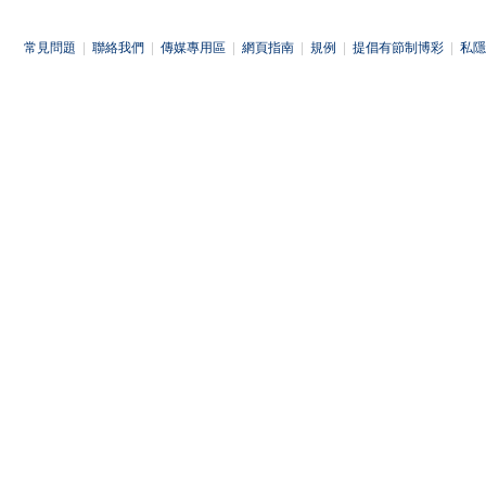
常見問題
|
聯絡我們
|
傳媒專用區
|
網頁指南
|
規例
|
提倡有節制博彩
|
私隱