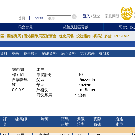
登入
/
登記
常見問題
首頁
English
馬會會員
慈善及社區貢獻
馬會知多
放區
|
國際賽馬
|
香港國際馬匹拍賣會
|
從化馬場
|
投注指南
|
賽馬知多些
|
RESTART
資料
賽果
賽事報告
騎練資料
馬匹資料
試閘結果
賽期表
:
紐西蘭
馬主
:
:
棕 / 閹
最後評分
:
10
:
自購新馬
父系
:
Piazzetta
:
$0
母系
:
Zaviera
:
0-0-0-9
外祖父
:
I'm Better
同父系馬
:
沒有
位
評
練馬師
騎師
頭馬
獨贏
實際
沿途
分
距離
賠率
負磅
走位