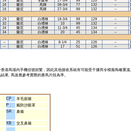
14
蘭尼
李建華
17-3/4
99
120
--
16
蘭尼
馬輝
39-3/4
77
132
--
16
蘭尼
馬輝
27-3/4
99
132
--
29
蘭尼
白禮棟
18-3/4
99
129
--
32
蘭尼
白禮棟
10
99
132
--
34
蘭尼
白禮棟
11-3/4
45
134
--
34
蘭尼
白禮棟
20
45
134
--
--
蘭尼
白禮棟
8-1/4
25
126
--
--
蘭尼
白禮棟
17
51
126
--
於香港馬場內手機信號頻繁，因此其他接收系統有可能受干擾而令模擬鳥瞰重溫
結果, 馬迷應參考實際的賽馬片段為準。
CP :
羊毛面箍
P :
戴防沙眼罩
SR :
鼻箍
XB :
交叉鼻箍