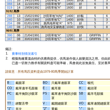
131
10
14/11/1992
沙田草地"A"
1600
好/快
6
3
068
14
11/10/1992
沙田草地"B"
1400
好
6
9
019
14
19/09/1992
沙田草地"A"
1600
好
6
6
91/92
馬季
288
13
15/02/1992
沙田草地"A(N)"
1400
好/黏
5
6
240
10
18/01/1992
沙田草地"C"
1400
好/快
5
3
204
09
01/01/1992
跑馬地草地"A"
975
好
5
7
140
08
27/11/1991
跑馬地安妥膠跑道
1030
好/快
5
8
90/91
馬季
390
06
21/04/1991
沙田草地"A"
1200
好
GRIFFIN
7
347
08
30/03/1991
沙田草地"C"
1200
好
GRIFFIN
9
備註:
1.
賽事特別情況索引
2.
模擬鳥瞰重溫由特約供應商提供，供馬迷作個人娛樂資訊之用。但由
已盡一切努力務求有關資料盡可能準確，馬會就此並無責任。至於賽馬
請留意 : 所有馬匹資料是由1979-80馬季開始計算
B :
BO :
CC :
戴眼罩
只戴單邊眼罩
喉托
CO :
E :
H :
戴單邊羊毛面箍
戴耳塞
戴頭罩
PC :
PS :
SB :
戴半掩防沙眼罩
戴單邊半掩防沙眼
戴羊毛額箍
罩
TT :
V :
VO :
綁繫舌帶
戴開縫眼罩
戴單邊開縫眼罩
"1" :
"2" :
"-" :
首次
重戴
除去