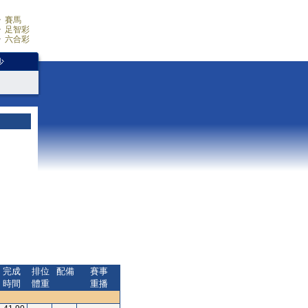
賽馬
足智彩
六合彩
少
完成
排位
配備
賽事
時間
體重
重播