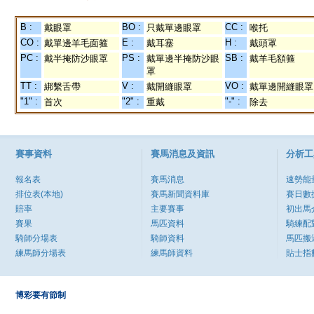
B :
BO :
CC :
戴眼罩
只戴單邊眼罩
喉托
CO :
E :
H :
戴單邊羊毛面箍
戴耳塞
戴頭罩
PC :
PS :
SB :
戴半掩防沙眼罩
戴單邊半掩防沙眼
戴羊毛額箍
罩
TT :
V :
VO :
綁繫舌帶
戴開縫眼罩
戴單邊開縫眼罩
"1" :
"2" :
"-" :
首次
重戴
除去
賽事資料
賽馬消息及資訊
分析工
報名表
賽馬消息
速勢能
排位表(本地)
賽馬新聞資料庫
賽日數
賠率
主要賽事
初出馬
賽果
馬匹資料
騎練配
騎師分場表
騎師資料
馬匹搬
練馬師分場表
練馬師資料
貼士指
博彩要有節制