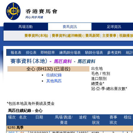
馬場活動
賽馬資訊
足球資訊
賽事資料(本地)
|
賽事資料(越洋轉播)
|
賽馬新聞
|
主要賽事
|
視聽播
報名表
排位表
即時賠率
練馬師分場表
騎師分場表
參考資料
統計
全心 (BH132) (已退役)
出生地
毛色 / 性別
往績紀錄
進口類別
其他馬匹
總獎金*
冠-亞-季-總出賽次數*
*包括本地及海外賽績及獎金
馬匹往績紀錄 - 全心
場次
名次
日期
馬場/跑道/
途程
場地
賽事
檔位
賽道
狀況
班次
92/93
馬季