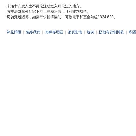
未滿十八歲人士不得投注或進入可投注的地方。
向非法或海外莊家下注，即屬違法，且可被判監禁。
切勿沉迷賭博，如需尋求輔導協助，可致電平和基金熱線1834 633。
常見問題
|
聯絡我們
|
傳媒專用區
|
網頁指南
|
規例
|
提倡有節制博彩
|
私隱