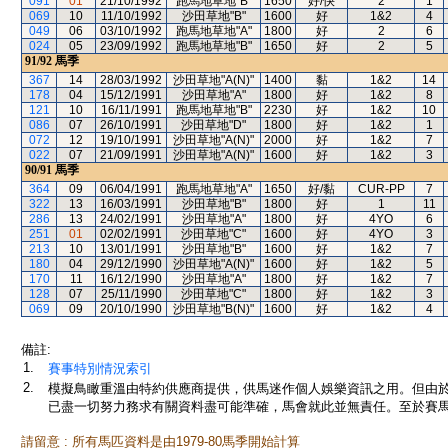
091
01
21/10/1992
跑馬地草地"B"
1650
好/快
2
1
069
10
11/10/1992
沙田草地"B"
1600
好
1&2
4
049
06
03/10/1992
跑馬地草地"A"
1800
好
2
6
024
05
23/09/1992
跑馬地草地"B"
1650
好
2
5
91/92
馬季
367
14
28/03/1992
沙田草地"A(N)"
1400
黏
1&2
14
178
04
15/12/1991
沙田草地"A"
1800
好
1&2
8
121
10
16/11/1991
跑馬地草地"B"
2230
好
1&2
10
086
07
26/10/1991
沙田草地"D"
1800
好
1&2
1
072
12
19/10/1991
沙田草地"A(N)"
2000
好
1&2
7
022
07
21/09/1991
沙田草地"A(N)"
1600
好
1&2
3
90/91
馬季
364
09
06/04/1991
跑馬地草地"A"
1650
好/黏
CUR-PP
7
322
13
16/03/1991
沙田草地"B"
1800
好
1
11
286
13
24/02/1991
沙田草地"A"
1800
好
4YO
6
251
01
02/02/1991
沙田草地"C"
1600
好
4YO
3
213
10
13/01/1991
沙田草地"B"
1600
好
1&2
7
180
04
29/12/1990
沙田草地"A(N)"
1600
好
1&2
5
170
11
16/12/1990
沙田草地"A"
1800
好
1&2
7
128
07
25/11/1990
沙田草地"C"
1800
好
1&2
3
069
09
20/10/1990
沙田草地"B(N)"
1600
好
1&2
4
備註:
1.
賽事特別情況索引
2.
模擬鳥瞰重溫由特約供應商提供，供馬迷作個人娛樂資訊之用。但由
已盡一切努力務求有關資料盡可能準確，馬會就此並無責任。至於賽馬
請留意 : 所有馬匹資料是由1979-80馬季開始計算