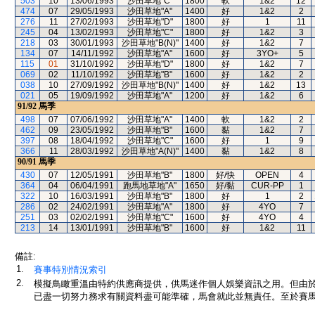
503
10
13/06/1993
沙田草地"C"
1800
軟
1&2
12
474
07
29/05/1993
沙田草地"A"
1400
好
1&2
2
276
11
27/02/1993
沙田草地"D"
1800
好
1
11
245
04
13/02/1993
沙田草地"C"
1800
好
1&2
3
218
03
30/01/1993
沙田草地"B(N)"
1400
好
1&2
7
134
07
14/11/1992
沙田草地"A"
1600
好
3YO+
5
115
01
31/10/1992
沙田草地"D"
1800
好
1&2
7
069
02
11/10/1992
沙田草地"B"
1600
好
1&2
2
038
10
27/09/1992
沙田草地"B(N)"
1400
好
1&2
13
021
05
19/09/1992
沙田草地"A"
1200
好
1&2
6
91/92
馬季
498
07
07/06/1992
沙田草地"A"
1400
軟
1&2
2
462
09
23/05/1992
沙田草地"B"
1600
黏
1&2
7
397
08
18/04/1992
沙田草地"C"
1600
好
1
9
366
11
28/03/1992
沙田草地"A(N)"
1400
黏
1&2
8
90/91
馬季
430
07
12/05/1991
沙田草地"B"
1800
好/快
OPEN
4
364
04
06/04/1991
跑馬地草地"A"
1650
好/黏
CUR-PP
1
322
10
16/03/1991
沙田草地"B"
1800
好
1
2
286
02
24/02/1991
沙田草地"A"
1800
好
4YO
7
251
03
02/02/1991
沙田草地"C"
1600
好
4YO
4
213
14
13/01/1991
沙田草地"B"
1600
好
1&2
11
備註:
1.
賽事特別情況索引
2.
模擬鳥瞰重溫由特約供應商提供，供馬迷作個人娛樂資訊之用。但由
已盡一切努力務求有關資料盡可能準確，馬會就此並無責任。至於賽馬