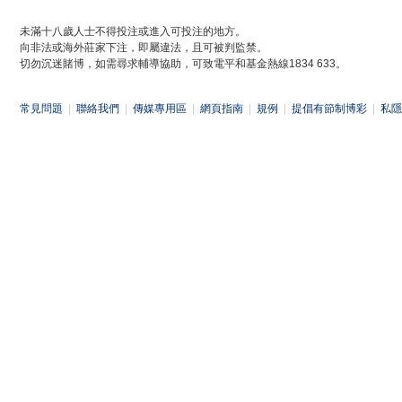
未滿十八歲人士不得投注或進入可投注的地方。
向非法或海外莊家下注，即屬違法，且可被判監禁。
切勿沉迷賭博，如需尋求輔導協助，可致電平和基金熱線1834 633。
常見問題
|
聯絡我們
|
傳媒專用區
|
網頁指南
|
規例
|
提倡有節制博彩
|
私隱