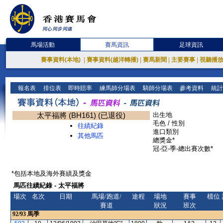
馬場活動
賽馬資訊
足球資訊
賽事資料(本地)
|
賽事資料(越洋轉播)
|
賽馬新聞
|
主要賽事
|
視聽播
報名表
排位表
即時賠率
練馬師分場表
騎師分場表
參考資料
統計
太平福將 (BH161) (已退役)
出生地
毛色 / 性別
往績紀錄
進口類別
其他馬匹
總獎金*
冠-亞-季-總出賽次數*
*包括本地及海外賽績及獎金
馬匹往績紀錄 - 太平福將
場次
名次
日期
馬場/跑道/
途程
場地
賽事
檔位
賽道
狀況
班次
92/93
馬季