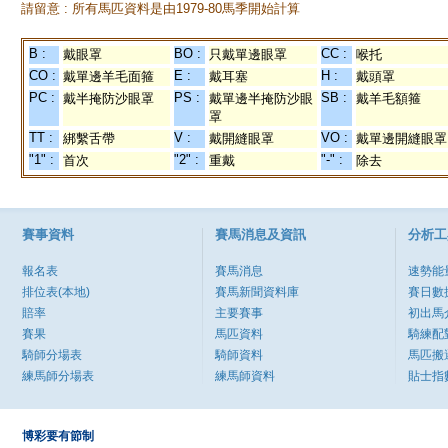
請留意 : 所有馬匹資料是由1979-80馬季開始計算
B :
BO :
CC :
戴眼罩
只戴單邊眼罩
喉托
CO :
E :
H :
戴單邊羊毛面箍
戴耳塞
戴頭罩
PC :
PS :
SB :
戴半掩防沙眼罩
戴單邊半掩防沙眼
戴羊毛額箍
罩
TT :
V :
VO :
綁繫舌帶
戴開縫眼罩
戴單邊開縫眼罩
"1" :
"2" :
"-" :
首次
重戴
除去
賽事資料
賽馬消息及資訊
分析工
報名表
賽馬消息
速勢能
排位表(本地)
賽馬新聞資料庫
賽日數
賠率
主要賽事
初出馬
賽果
馬匹資料
騎練配
騎師分場表
騎師資料
馬匹搬
練馬師分場表
練馬師資料
貼士指
博彩要有節制