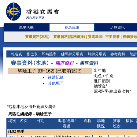
馬場活動
賽馬資訊
足球資訊
賽事資料(本地)
|
賽事資料(越洋轉播)
|
賽馬新聞
|
主要賽事
|
視聽播
報名表
排位表
即時賠率
練馬師分場表
騎師分場表
參考資料
統計
騊駼王子 (BH162) (已取消登記)
出生地
毛色 / 性別
往績紀錄
進口類別
其他馬匹
總獎金*
冠-亞-季-總出賽次數*
*包括本地及海外賽績及獎金
馬匹往績紀錄 - 騊駼王子
場次
名次
日期
馬場/跑道/
途程
場地
賽事
檔位
賽道
狀況
班次
91/92
馬季