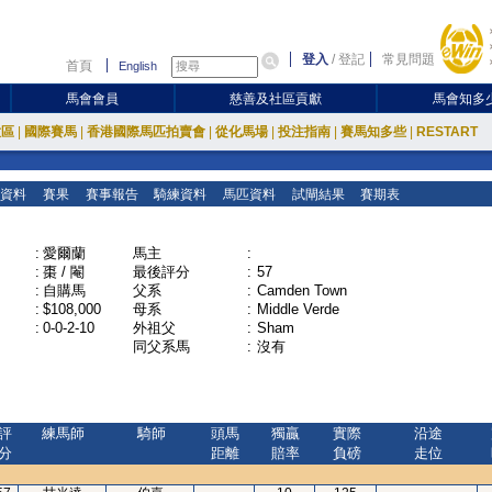
登入
/
登記
常見問題
首頁
English
馬會會員
慈善及社區貢獻
馬會知多
放區
|
國際賽馬
|
香港國際馬匹拍賣會
|
從化馬場
|
投注指南
|
賽馬知多些
|
RESTART
資料
賽果
賽事報告
騎練資料
馬匹資料
試閘結果
賽期表
:
愛爾蘭
馬主
:
:
棗 / 閹
最後評分
:
57
:
自購馬
父系
:
Camden Town
:
$108,000
母系
:
Middle Verde
:
0-0-2-10
外祖父
:
Sham
同父系馬
:
沒有
評
練馬師
騎師
頭馬
獨贏
實際
沿途
分
距離
賠率
負磅
走位