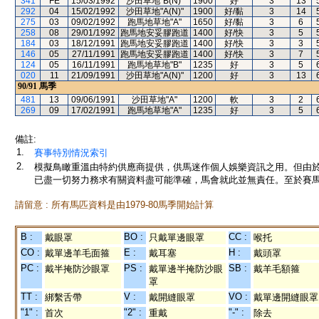
341
FE
15/03/1992
沙田草地"B(N)"
1900
好
3
13
292
04
15/02/1992
沙田草地"A(N)"
1900
好/黏
3
14
275
03
09/02/1992
跑馬地草地"A"
1650
好/黏
3
6
258
08
29/01/1992
跑馬地安妥膠跑道
1400
好/快
3
5
184
03
18/12/1991
跑馬地安妥膠跑道
1400
好/快
3
3
146
05
27/11/1991
跑馬地安妥膠跑道
1400
好/快
3
7
124
05
16/11/1991
跑馬地草地"B"
1235
好
3
5
020
11
21/09/1991
沙田草地"A(N)"
1200
好
3
13
90/91
馬季
481
13
09/06/1991
沙田草地"A"
1200
軟
3
2
269
09
17/02/1991
跑馬地草地"A"
1235
好
3
5
備註:
1.
賽事特別情況索引
2.
模擬鳥瞰重溫由特約供應商提供，供馬迷作個人娛樂資訊之用。但由
已盡一切努力務求有關資料盡可能準確，馬會就此並無責任。至於賽馬
請留意 : 所有馬匹資料是由1979-80馬季開始計算
B :
BO :
CC :
戴眼罩
只戴單邊眼罩
喉托
CO :
E :
H :
戴單邊羊毛面箍
戴耳塞
戴頭罩
PC :
PS :
SB :
戴半掩防沙眼罩
戴單邊半掩防沙眼
戴羊毛額箍
罩
TT :
V :
VO :
綁繫舌帶
戴開縫眼罩
戴單邊開縫眼罩
"1" :
"2" :
"-" :
首次
重戴
除去