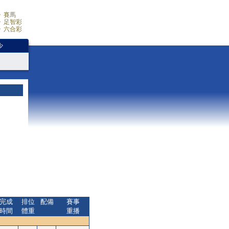
賽馬
足智彩
六合彩
少
完成
排位
配備
賽事
時間
體重
重播