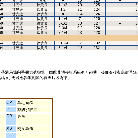
57
甘光達
伯嘉
--
10
125
--
57
甘光達
徐貴良
1-1/2
20
125
--
2
56
甘光達
徐貴良
1/2
31
124
--
1
58
甘光達
徐貴良
8
3.4
126
--
1
57
甘光達
徐貴良
1-1/4
7
125
--
1
59
甘光達
徐貴良
5-1/2
10
127
--
1
60
甘光達
徐貴良
3-3/4
9.2
128
--
1
60
甘光達
徐貴良
7-1/4
23
128
--
1
64
甘光達
徐貴良
13-1/4
57
132
--
1
64
甘光達
徐貴良
8-1/4
4.8
132
--
1
於香港馬場內手機信號頻繁，因此其他接收系統有可能受干擾而令模擬鳥瞰重溫
結果, 馬迷應參考實際的賽馬片段為準。
CP :
羊毛面箍
P :
戴防沙眼罩
SR :
鼻箍
XB :
交叉鼻箍