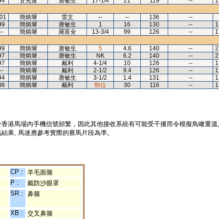
94
甘光達
唐敏生
17-1/4
21
119
--
1
01
簡炳墀
雷文
--
--
136
--
99
簡炳墀
唐敏生
1
16
130
--
1
--
簡炳墀
羅富全
13-3/4
99
126
--
1
99
簡炳墀
唐敏生
5
4.6
140
--
2
97
簡炳墀
唐敏生
NK
6.2
140
--
2
97
簡炳墀
戴利
4-1/4
10
126
--
1
--
簡炳墀
戴利
2-1/2
9.4
126
--
1
94
簡炳墀
唐敏生
3-1/2
1.4
131
--
1
86
簡炳墀
戴利
頸位
30
116
--
1
於香港馬場內手機信號頻繁，因此其他接收系統有可能受干擾而令模擬鳥瞰重溫
結果, 馬迷應參考實際的賽馬片段為準。
CP :
羊毛面箍
P :
戴防沙眼罩
SR :
鼻箍
XB :
交叉鼻箍