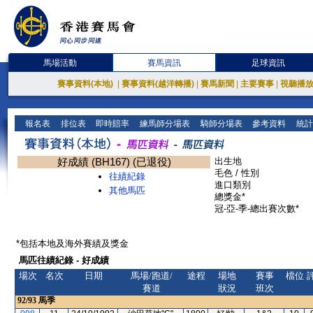
馬場活動
賽馬資訊
足球資訊
賽事資料(本地)
|
賽事資料(越洋轉播)
|
賽馬新聞
|
主要賽事
|
視聽播
報名表
排位表
即時賠率
練馬師分場表
騎師分場表
參考資料
統計
好成績 (BH167) (已退役)
出生地
毛色 / 性別
往績紀錄
進口類別
其他馬匹
總獎金*
冠-亞-季-總出賽次數*
*包括本地及海外賽績及獎金
馬匹往績紀錄 - 好成績
場次
名次
日期
馬場/跑道/
途程
場地
賽事
檔位
賽道
狀況
班次
92/93
馬季