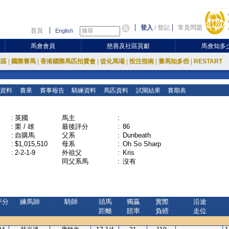
登入
/
登記
常見問題
首頁
English
馬會會員
慈善及社區貢獻
馬會知多
放區
|
國際賽馬
|
香港國際馬匹拍賣會
|
從化馬場
|
投注指南
|
賽馬知多些
|
RESTART
資料
賽果
賽事報告
騎練資料
馬匹資料
試閘結果
賽期表
:
英國
馬主
:
:
栗 / 雄
最後評分
:
86
:
自購馬
父系
:
Dunbeath
:
$1,015,510
母系
:
Oh So Sharp
:
2-2-1-9
外祖父
:
Kris
同父系馬
:
沒有
評分
練馬師
騎師
頭馬
獨贏
實際
沿途
距離
賠率
負磅
走位