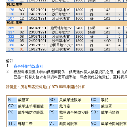
098
11
24/10/1992
沙田草地"C"
1800
好/快
1&2
10
91/92
馬季
178
WV
15/12/1991
沙田草地"A"
1800
好
1&2
--
1
136
03
24/11/1991
沙田草地"C"
1800
好
1&2
2
107
12
10/11/1991
沙田草地"B"
1600
好
1&2
5
90/91
馬季
365
01
06/04/1991
跑馬地草地"A"
2400
好/黏
1&2
10
337
02
23/03/1991
沙田草地"C"
2000
好/黏
1&2
6
322
08
16/03/1991
沙田草地"B"
1800
好
1
5
286
05
24/02/1991
沙田草地"A"
1800
好
4YO
11
180
02
29/12/1990
沙田草地"A(N)"
1600
好
1&2
4
170
01
16/12/1990
沙田草地"A"
1800
好
1&2
6
備註:
1.
賽事特別情況索引
2.
模擬鳥瞰重溫由特約供應商提供，供馬迷作個人娛樂資訊之用。但由
已盡一切努力務求有關資料盡可能準確，馬會就此並無責任。至於賽馬
請留意 : 所有馬匹資料是由1979-80馬季開始計算
B :
BO :
CC :
戴眼罩
只戴單邊眼罩
喉托
CO :
E :
H :
戴單邊羊毛面箍
戴耳塞
戴頭罩
PC :
PS :
SB :
戴半掩防沙眼罩
戴單邊半掩防沙眼
戴羊毛額箍
罩
TT :
V :
VO :
綁繫舌帶
戴開縫眼罩
戴單邊開縫眼罩