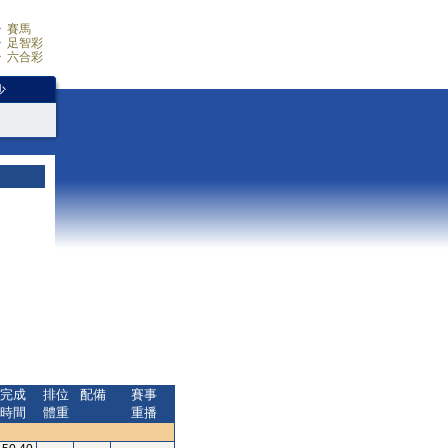
賽馬
足智彩
六合彩
少
完成
排位
配備
賽事
時間
體重
重播